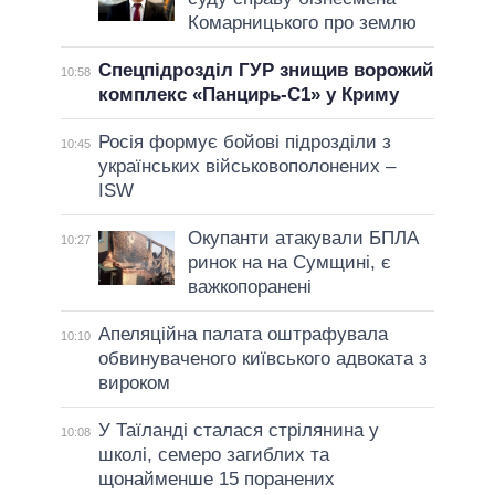
Комарницького про землю
Спецпідрозділ ГУР знищив ворожий
10:58
комплекс «Панцирь-С1» у Криму
Росія формує бойові підрозділи з
10:45
українських військовополонених –
ISW
Окупанти атакували БПЛА
10:27
ринок на на Сумщині, є
важкопоранені
Апеляційна палата оштрафувала
10:10
обвинуваченого київського адвоката з
вироком
У Таїланді сталася стрілянина у
10:08
школі, семеро загиблих та
щонайменше 15 поранених