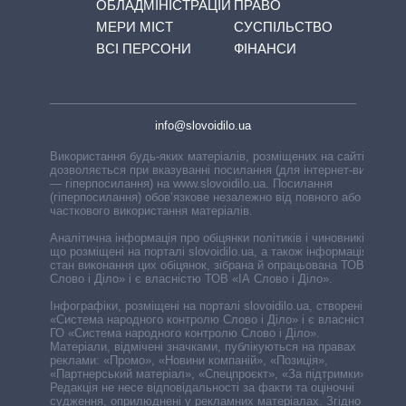
ОБЛАДМІНІСТРАЦІЙ
ПРАВО
МЕРИ МІСТ
СУСПІЛЬСТВО
ВСІ ПЕРСОНИ
ФІНАНСИ
info@slovoidilo.ua
Використання будь-яких матеріалів, розміщених на сайті,
дозволяється при вказуванні посилання (для інтернет-видань
— гіперпосилання) на www.slovoidilo.ua. Посилання
(гіперпосилання) обов’язкове незалежно від повного або
часткового використання матеріалів.
Аналітична інформація про обіцянки політиків і чиновників,
що розміщені на порталі slovoidilo.ua, а також інформація про
стан виконання цих обіцянок, зібрана й опрацьована ТОВ «ІА
Слово і Діло» і є власністю ТОВ «ІА Слово і Діло».
Інфографіки, розміщені на порталі slovoidilo.ua, створені ГО
«Система народного контролю Слово і Діло» і є власністю
ГО «Система народного контролю Слово і Діло».
Матеріали, відмічені значками, публікуються на правах
реклами: «Промо», «Новини компаній», «Позиція»,
«Партнерський матеріал», «Спецпроєкт», «За підтримки».
Редакція не несе відповідальності за факти та оціночні
судження, оприлюднені у рекламних матеріалах. Згідно з