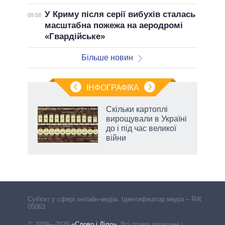
У Криму після серії вибухів сталась
09:58
масштабна пожежа на аеродромі
«Гвардійське»
Більше новин
ІНФОГРАФІКА
Скільки картоплі
 за
вирощували в Україні
асть
до і під час великої
війни
Cуб'єкт у сфері онлайн-медіа. Ідентифікатор медіа – R40-
05063
© 2009—2026
«Слово і Діло»
.
Всі права захищені і