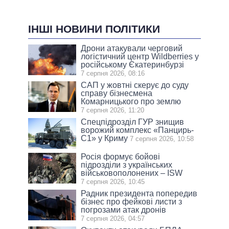
ІНШІ НОВИНИ ПОЛІТИКИ
Дрони атакували черговий
логістичний центр Wildberries у
російському Єкатеринбурзі
7 серпня 2026, 08:16
САП у жовтні скерує до суду
справу бізнесмена
Комарницького про землю
7 серпня 2026, 11:20
Спецпідрозділ ГУР знищив
ворожий комплекс «Панцирь-
С1» у Криму
7 серпня 2026, 10:58
Росія формує бойові
підрозділи з українських
військовополонених – ISW
7 серпня 2026, 10:45
Радник президента попередив
бізнес про фейкові листи з
погрозами атак дронів
7 серпня 2026, 04:57