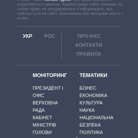
охороняються законом. Адміністрація сайту залишає за
собою право не погоджуватися з інформацією, яка
публікується на сайті, власниками або авторами якої є треті
особи.
УКР
РОС
ПРО НАС
КОНТАКТИ
ПРАВИЛА
МОНІТОРИНГ
ТЕМАТИКИ
ПРЕЗИДЕНТ І
БІЗНЕС
ОФІС
ЕКОНОМІКА
ВЕРХОВНА
КУЛЬТУРА
РАДА
НАУКА
КАБІНЕТ
НАЦІОНАЛЬНА
МІНІСТРІВ
БЕЗПЕКА
ГОЛОВИ
ПОЛІТИКА