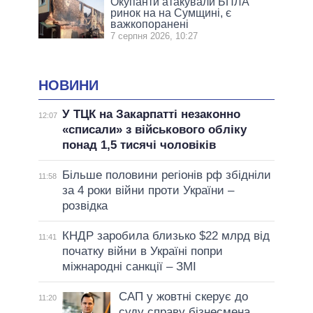
Окупанти атакували БПЛА
ринок на на Сумщині, є
важкопоранені
7 серпня 2026, 10:27
НОВИНИ
У ТЦК на Закарпатті незаконно
12:07
«списали» з військового обліку
понад 1,5 тисячі чоловіків
Більше половини регіонів рф збідніли
11:58
за 4 роки війни проти України –
розвідка
КНДР заробила близько $22 млрд від
11:41
початку війни в Україні попри
міжнародні санкції – ЗМІ
САП у жовтні скерує до
11:20
суду справу бізнесмена