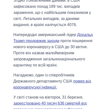
Згідно з оновленими даними, в США
зафіксовано понад 189 тис. випадків
зараження, що є найбільшим показником у
світі. Летальних випадків, за даними
видання, в країні налічується 4076.
Напередодні американський лідер
Дональд
Трамп продовжив заходи
проти поширення
нового коронавірусу в США до 30 квітня.
Проте він назвав малоймовірним
запровадження загальнонаціонального
карантину по всій країні.
Нагадаємо, один із співробітників
Державного департаменту США
помер від
коронавірусної інфекції.
У світі станом на вівторок, 31 березня,
зареєстровано 40 тисяч 636 смертей від