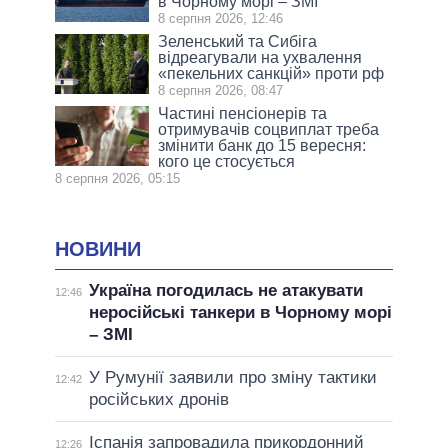
в Чорному морі – ЗМІ
8 серпня 2026, 12:46
Зеленський та Сибіга
відреагували на ухвалення
«пекельних санкцій» проти рф
8 серпня 2026, 08:47
Частині пенсіонерів та
отримувачів соцвиплат треба
змінити банк до 15 вересня:
кого це стосується
8 серпня 2026, 05:15
НОВИНИ
Україна погодилась не атакувати
12:46
неросійські танкери в Чорному морі
– ЗМІ
У Румунії заявили про зміну тактики
12:42
російських дронів
Іспанія запровадила прикордонний
12:26