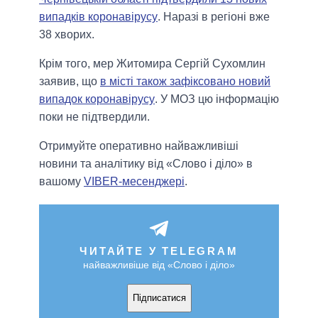
випадків коронавірусу
. Наразі в регіоні вже
38 хворих.
Крім того, мер Житомира Сергій Сухомлин
заявив, що
в місті також зафіксовано новий
випадок коронавірусу
. У МОЗ цю інформацію
поки не підтвердили.
Отримуйте оперативно найважливіші
новини та аналітику від «Слово і діло» в
вашому
VIBER-месенджері
.
ЧИТАЙТЕ У TELEGRAM
найважливіше від «Слово і діло»
Підписатися