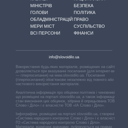
МІНІСТРІВ
БЕЗПЕКА
ГОЛОВИ
ПОЛІТИКА
ОБЛАДМІНІСТРАЦІЙ
ПРАВО
МЕРИ МІСТ
СУСПІЛЬСТВО
ВСІ ПЕРСОНИ
ФІНАНСИ
info@slovoidilo.ua
Використання будь-яких матеріалів, розміщених на сайті,
дозволяється при вказуванні посилання (для інтернет-видань
— гіперпосилання) на www.slovoidilo.ua. Посилання
(гіперпосилання) обов’язкове незалежно від повного або
часткового використання матеріалів.
Аналітична інформація про обіцянки політиків і чиновників,
що розміщені на порталі slovoidilo.ua, а також інформація про
стан виконання цих обіцянок, зібрана й опрацьована ТОВ «ІА
Слово і Діло» і є власністю ТОВ «ІА Слово і Діло».
Інфографіки, розміщені на порталі slovoidilo.ua, створені ГО
«Система народного контролю Слово і Діло» і є власністю
ГО «Система народного контролю Слово і Діло».
Матеріали, відмічені значками, публікуються на правах