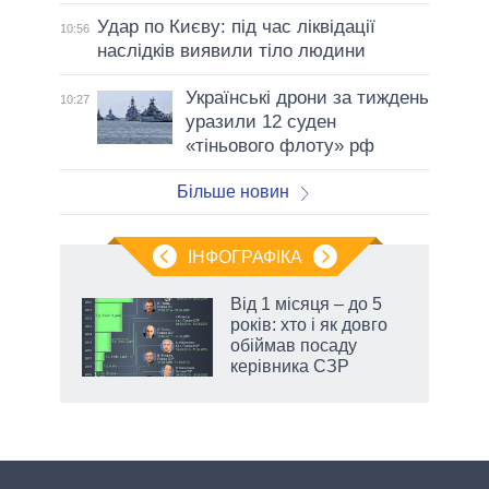
Удар по Києву: під час ліквідації
10:56
наслідків виявили тіло людини
Українські дрони за тиждень
10:27
уразили 12 суден
«тіньового флоту» рф
Більше новин
ІНФОГРАФІКА
жет
Від 1 місяця – до 5
років: хто і як довго
ків
обіймав посаду
керівника СЗР
аспі