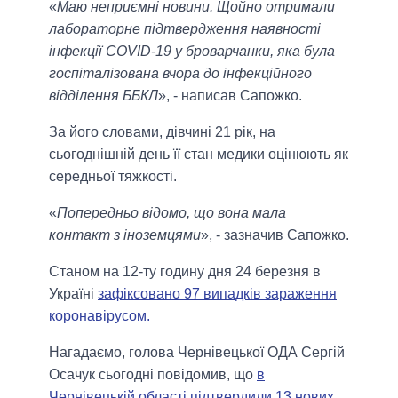
«
Маю неприємні новини. Щойно отримали
лабораторне підтвердження наявності
інфекції COVID-19 у броварчанки, яка була
госпіталізована вчора до інфекційного
відділення ББКЛ
», - написав Сапожко.
За його словами, дівчині 21 рік, на
сьогоднішній день її стан медики оцінюють як
середньої тяжкості.
«
Попередньо відомо, що вона мала
контакт з іноземцями
», - зазначив Сапожко.
Станом на 12-ту годину дня 24 березня в
Україні
зафіксовано 97 випадків зараження
коронавірусом.
Нагадаємо, голова Чернівецької ОДА Сергій
Осачук сьогодні повідомив, що
в
Чернівецькій області підтвердили 13 нових