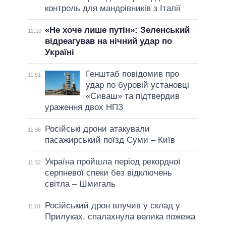
контроль для мандрівників з Італії
«Не хоче лише путін»: Зеленський
12:10
відреагував на нічний удар по
Україні
Генштаб повідомив про
11:51
удар по буровій установці
«Сиваш» та підтвердив
ураження двох НПЗ
Російські дрони атакували
11:36
пасажирський поїзд Суми – Київ
Україна пройшла період рекордної
11:32
серпневої спеки без відключень
світла – Шмигаль
Російський дрон влучив у склад у
11:01
Прилуках, спалахнула велика пожежа