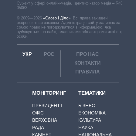
Cуб'єкт у сфері онлайн-медіа. Ідентифікатор медіа – R40-
05063
© 2009—2026
«Слово і Діло»
.
Всі права захищені і
охороняються законом. Адміністрація сайту залишає за
собою право не погоджуватися з інформацією, яка
публікується на сайті, власниками або авторами якої є треті
особи.
УКР
РОС
ПРО НАС
КОНТАКТИ
ПРАВИЛА
МОНІТОРИНГ
ТЕМАТИКИ
ПРЕЗИДЕНТ І
БІЗНЕС
ОФІС
ЕКОНОМІКА
ВЕРХОВНА
КУЛЬТУРА
РАДА
НАУКА
КАБІНЕТ
НАЦІОНАЛЬНА