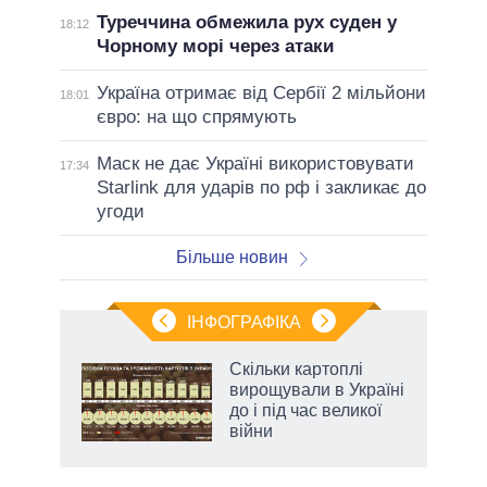
Туреччина обмежила рух суден у
18:12
Чорному морі через атаки
Україна отримає від Сербії 2 мільйони
18:01
євро: на що спрямують
Маск не дає Україні використовувати
17:34
Starlink для ударів по рф і закликає до
угоди
Більше новин
ІНФОГРАФІКА
Скільки картоплі
 за
вирощували в Україні
асть
до і під час великої
війни
аспі