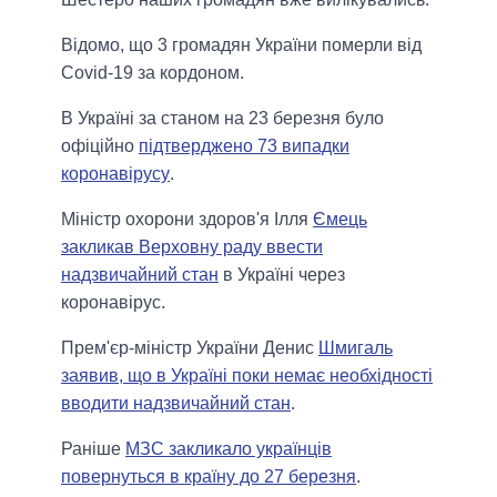
Відомо, що 3 громадян України померли від
Covid-19 за кордоном.
В Україні за станом на 23 березня було
офіційно
підтверджено 73 випадки
коронавірусу
.
Міністр охорони здоров'я Ілля
Ємець
закликав Верховну раду ввести
надзвичайний стан
в Україні через
коронавірус.
Прем'єр-міністр України Денис
Шмигаль
заявив, що в Україні поки немає необхідності
вводити надзвичайний стан
.
Раніше
МЗС закликало українців
повернуться в країну до 27 березня
.