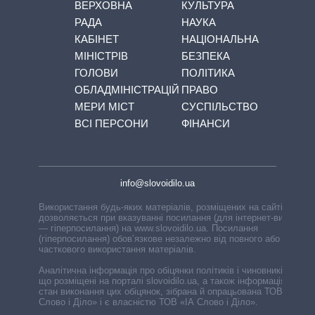
ВЕРХОВНА
КУЛЬТУРА
РАДА
НАУКА
КАБІНЕТ
НАЦІОНАЛЬНА
МІНІСТРІВ
БЕЗПЕКА
ГОЛОВИ
ПОЛІТИКА
ОБЛАДМІНІСТРАЦІЙ
ПРАВО
МЕРИ МІСТ
СУСПІЛЬСТВО
ВСІ ПЕРСОНИ
ФІНАНСИ
info@slovoidilo.ua
Використання будь-яких матеріалів, розміщених на сайті,
дозволяється при вказуванні посилання (для інтернет-видань
— гіперпосилання) на www.slovoidilo.ua. Посилання
(гіперпосилання) обов’язкове незалежно від повного або
часткового використання матеріалів.
Аналітична інформація про обіцянки політиків і чиновників,
що розміщені на порталі slovoidilo.ua, а також інформація про
стан виконання цих обіцянок, зібрана й опрацьована ТОВ «ІА
Слово і Діло» і є власністю ТОВ «ІА Слово і Діло».