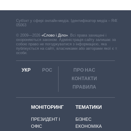
Cуб'єкт у сфері онлайн-медіа. Ідентифікатор медіа – R40-
05063
© 2009—2026
«Слово і Діло»
.
Всі права захищені і
охороняються законом. Адміністрація сайту залишає за
собою право не погоджуватися з інформацією, яка
публікується на сайті, власниками або авторами якої є треті
особи.
УКР
РОС
ПРО НАС
КОНТАКТИ
ПРАВИЛА
МОНІТОРИНГ
ТЕМАТИКИ
ПРЕЗИДЕНТ І
БІЗНЕС
ОФІС
ЕКОНОМІКА