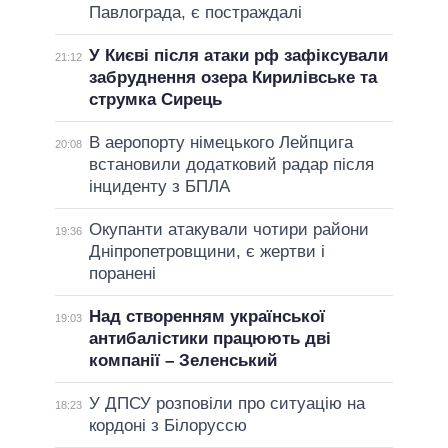
Павлограда, є постраждалі
У Києві після атаки рф зафіксували
21:12
забруднення озера Кирилівське та
струмка Сирець
В аеропорту німецького Лейпцига
20:08
встановили додатковий радар після
інциденту з БПЛА
Окупанти атакували чотири райони
19:36
Дніпропетровщини, є жертви і
поранені
Над створенням української
19:03
антибалістики працюють дві
компанії – Зеленський
У ДПСУ розповіли про ситуацію на
18:23
кордоні з Білоруссю