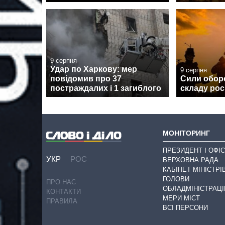
9 серпня
Удар по Харкову: мер
9 серпня
повідомив про 37
Сили обор
постраждалих і 1 загиблого
складу рос
МОНІТОРИНГ
ПРЕЗИДЕНТ І ОФІС
УКР
РОС
ВЕРХОВНА РАДА
КАБІНЕТ МІНІСТРІ
ГОЛОВИ
ПРО НАС
ОБЛАДМІНІСТРАЦІ
КОНТАКТИ
МЕРИ МІСТ
ПРАВИЛА
ВСІ ПЕРСОНИ