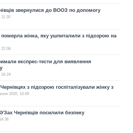
рнівців звернулися до ВООЗ по допомогу
 11:30
 померла жінка, яку ушпиталили з підозрою на
 22:06
римали експрес-тести для виявлення
у
 16:24
 Чернівцях з підозрою госпіталізували жінку з
езня 2020, 10:00
ВУЗах Чернівців посилили безпеку
14:36