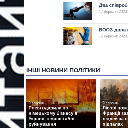
Два співроб
17 березня 2020,
ВООЗ дала н
16 березня 2020,
ІНШІ НОВИНИ ПОЛІТИКИ
9 серпня
9 серпня
Росія вдарила по
Лісові поже
німецькому бізнесу в
Франції за
Україні, є масштабні
людей за п
руйнування
підпалах