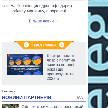
На Чернігівщині дрон рф вдарив
14:09
поблизу магазину, є поранені
Більше новин
ІНФОГРАФІКА
Дефіцит пам’яті:
як зріс попит на
чипи за останні
роки і що
прогнозують на
2027-й