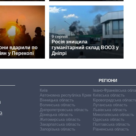
9 серпня
Росія знищила
они вдарили по
гуманітарний склад ВООЗ у
іян у Перекопі
Дніпрі
РЕГІОНИ
Київ
Івано-Франківська обл
Автономна республіка Крим
Київська область
Вінницька область
Кіровоградська област
В
Волинська область
Луганська область
Дніпропетровська область
Львівська область
Й
Донецька область
Миколаївська область
Житомирська область
Одеська область
Закарпатська область
Полтавська область
Запорізька область
Рівненська область