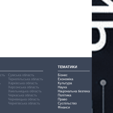
ТЕМАТИКИ
асть
Сумська область
Бізнес
Тернопільська область
Економіка
ь
Харківська область
Культура
Херсонська область
Наука
Хмельницька область
Національна безпека
Черкаська область
Політика
Чернівецька область
Право
Чернігівська область
Суспільство
Фінанси