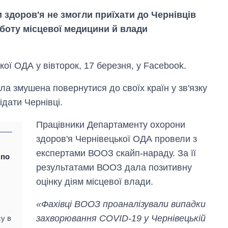
и здоров'я не змогли приїхати до Чернівців
оботу місцевої медицини й влади
ої ОДА у вівторок, 17 березня, у Facebook.
ла змушена повернутися до своїх країн у зв'язку
ідати Чернівці.
Скільки картоплі
Працівники Департаменту охорони
вирощували в
Україні до і під час
здоров'я Чернівецької ОДА провели з
великої війни
експертами ВООЗ скайп-нараду. За її
 по
результатами ВООЗ дала позитивну
оцінку діям місцевої влади.
«Фахівці ВООЗ проаналізували випадки
захворювання COVID-19 у Чернівецькій
су в