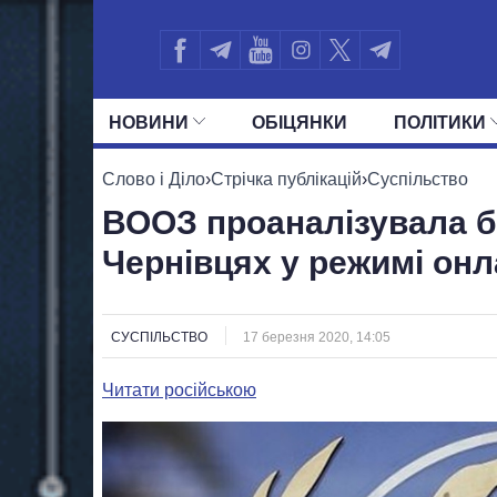
НОВИНИ
ОБIЦЯНКИ
ПОЛIТИКИ
УСІ ПОЛІТИКИ
ПРЕЗИДЕНТ І ОФ
Слово і Діло
›
Стрічка публікацій
›
Суспільство
ВООЗ проаналізувала б
Чернівцях у режимі он
СУСПІЛЬСТВО
17 березня 2020, 14:05
Читати російською