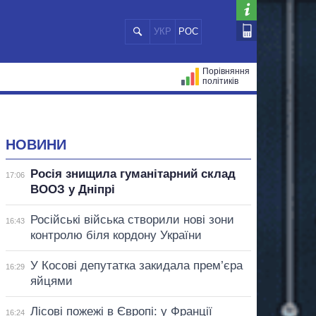
УКР
РОС
Порівняння
політиків
ЦІЙ
МЕРИ МІСТ
ВСІ ПЕРСОНИ
НОВИНИ
Росія знищила гуманітарний склад
17:06
ВООЗ у Дніпрі
Російські війська створили нові зони
16:43
контролю біля кордону України
У Косові депутатка закидала прем’єра
16:29
яйцями
Лісові пожежі в Європі: у Франції
16:24