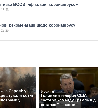
ітника ВООЗ інфіковані коронавірусом
 13:43
ові рекомендації щодо коронавірусу
 22:25
жі в Європі: у
9 серпня
арештували сотні
Головний генерал США
ідозрами у
застеріг команду Трампа від
ескалації з Іраном