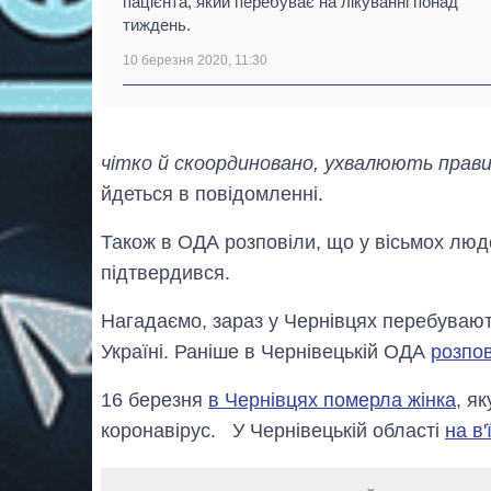
пацієнта, який перебуває на лікуванні понад
тиждень.
10 березня 2020, 11:30
чітко й скоординовано, ухвалюють правиль
йдеться в повідомленні.
Також в ОДА розповіли, що у вісьмох люде
підтвердився.
Нагадаємо, зараз у Чернівцях перебуваю
Україні. Раніше в Чернівецькій ОДА
розпов
16 березня
в Чернівцях померла жінка
, я
коронавірус. У Чернівецькій області
на в