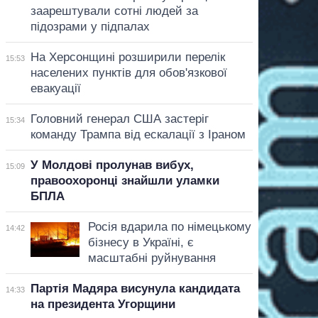
заарештували сотні людей за
підозрами у підпалах
На Херсонщині розширили перелік
15:53
населених пунктів для обов'язкової
евакуації
Головний генерал США застеріг
15:34
команду Трампа від ескалації з Іраном
У Молдові пролунав вибух,
15:09
правоохоронці знайшли уламки
БПЛА
Росія вдарила по німецькому
14:42
бізнесу в Україні, є
масштабні руйнування
Партія Мадяра висунула кандидата
14:33
на президента Угорщини