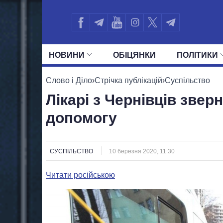
НОВИНИ
ОБIЦЯНКИ
ПОЛIТИКИ
УСІ ПОЛІТИКИ
ПРЕЗИДЕНТ І ОФ
Слово і Діло
›
Стрічка публікацій
›
Суспільство
Лікарі з Чернівців зве
допомогу
СУСПІЛЬСТВО
10 березня 2020, 11:30
Читати російською