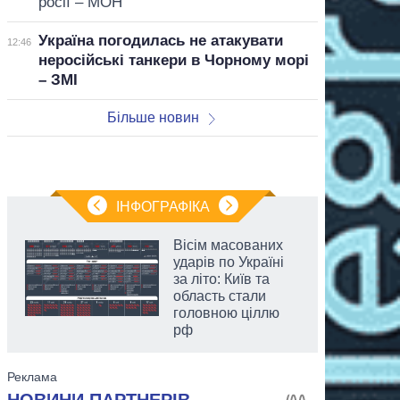
росії – МОН
Україна погодилась не атакувати
12:46
неросійські танкери в Чорному морі
– ЗМІ
Більше новин
ІНФОГРАФІКА
Вісім масованих
ударів по Україні
за літо: Київ та
область стали
головною ціллю
рф