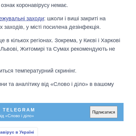
 ознак коронавірусу немає.
ежувальні заходи
: школи і виші закриті на
заходів, у місті посилена дезінфекція.
 в кількох регіонах. Зокрема, у Києві і Харкові
 Львові, Житомирі та Сумах рекомендують не
диться температурний скринінг.
и та аналітику від «Слово і діло» в вашому
У TELEGRAM
Підписатися
ід «Слово і діло»
авірус в Україні