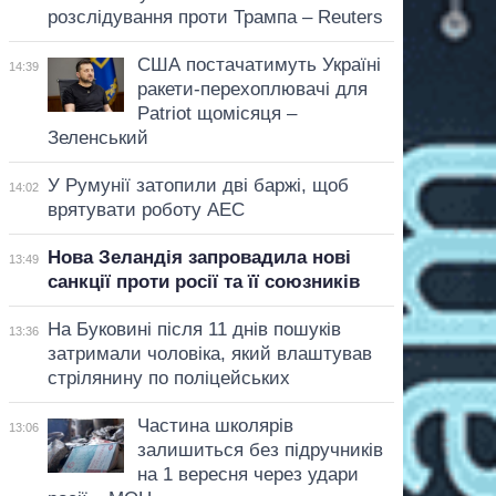
розслідування проти Трампа – Reuters
США постачатимуть Україні
14:39
ракети-перехоплювачі для
Patriot щомісяця –
Зеленський
У Румунії затопили дві баржі, щоб
14:02
врятувати роботу АЕС
Нова Зеландія запровадила нові
13:49
санкції проти росії та її союзників
На Буковині після 11 днів пошуків
13:36
затримали чоловіка, який влаштував
стрілянину по поліцейських
Частина школярів
13:06
залишиться без підручників
на 1 вересня через удари