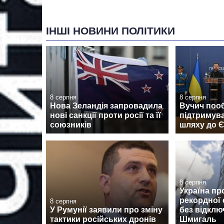
ІНШІ НОВИНИ ПОЛІТИКИ
8 серпня
8 серпня
Нова Зеландія запровадила
Вучич поо
нові санкції проти росії та її
підтримува
союзників
шляху до 
8 серпня
Україна пр
рекордної 
8 серпня
У Румунії заявили про зміну
без відклю
тактики російських дронів
Шмигаль