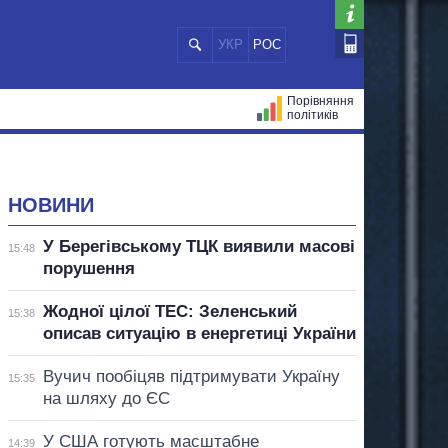
УКР
РОС
Порівняння
політиків
ЦІЙ
МЕРИ МІСТ
ВСІ ПЕРСОНИ
НОВИНИ
У Берегівському ТЦК виявили масові
15:48
порушення
Жодної цілої ТЕС: Зеленський
15:38
описав ситуацію в енергетиці України
Вучич пообіцяв підтримувати Україну
15:35
на шляху до ЄС
У США готують масштабне
14:39