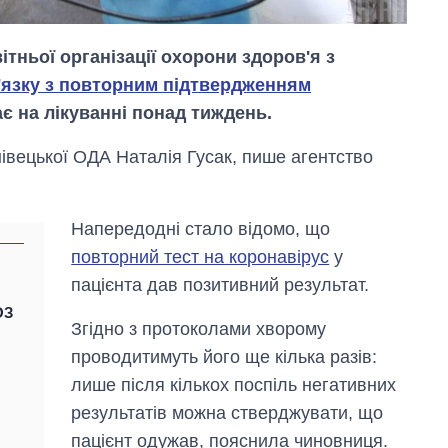
ітньої організації охорони здоров'я з
в'язку з повторним підтвердженням
ає на лікуванні понад тиждень.
івецької ОДА Наталія Гусак, пише агентство
Напередодні стало відомо, що
повторний тест на коронавірус
у
Від 1 місяця – до 5
пацієнта дав позитивний результат.
років: хто і як
довго обіймав
ОЗ
Згідно з протоколами хворому
посаду керівника
СЗР
проводитимуть його ще кілька разів:
лише після кількох поспіль негативних
результатів можна стверджувати, що
пацієнт одужав, пояснила чиновниця.