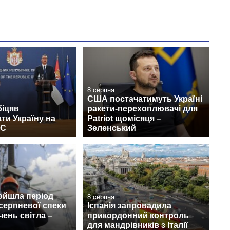
8 серпня
США постачатимуть Україні
біцяв
ракети-перехоплювачі для
ти Україну на
Patriot щомісяця –
ЄС
Зеленський
ойшла період
8 серпня
серпневої спеки
Іспанія запровадила
чень світла –
прикордонний контроль
для мандрівників з Італії