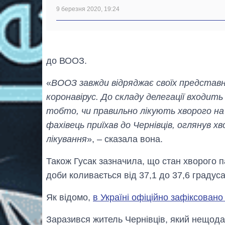
9 березня 2020, 19:24
до ВООЗ.
«
ВООЗ завжди відряджає своїх представник
коронавірус. До складу делегації входить і
тобто, чи правильно лікують хворого на
фахівець приїхав до Чернівців, оглянув х
лікування
», – сказала вона.
Також Гусак зазначила, що стан хворого п
доби коливається від 37,1 до 37,6 градуса
Як відомо,
в Україні офіційно зафіксован
Заразився житель Чернівців, який нещодав