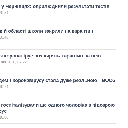
 у Чернівцях: оприлюднили результати тестів
20:54
кій області школи закрили на карантин
20:48
рез коронавірус розширять карантин на всю
зня 2020, 07:22
демії коронавірусу стала дуже реальною - ВООЗ
19:24
 госпіталізували ще одного чоловіка з підозрою
рус
18:00