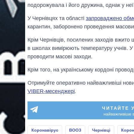
подорожувала і його дружина, однак у неї
У Чернівцях та області
запроваджено обм
карантин, заборонено проведення масових 
Крім Чернівців, посилених заходів вжито ще
в школах вимірюють температуру учнів. У
проводити масові заходи.
Крім того, на українському кордоні прово
Отримуйте оперативно найважливіші новин
VIBER-месенджері
.
ЧИТАЙТЕ 
найважливіше в
Коронавірус
ВООЗ
Чернівці
Корон