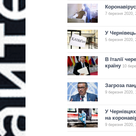
Коронавірус
7 березня 2020, 
У Чернівець
5 березня 2020, 
В Італії че
країну
10 бере
Загроза пан
9 березня 2020, 
У Чернівцях
на коронаві
9 березня 2020, 