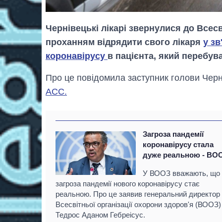
Чернівецькі лікарі звернулися до Всесв
проханням відрядити свого лікаря
у з
коронавірусу
в пацієнта, який перебув
Про це повідомила заступник голови Черн
АСС.
Загроза пандемії
коронавірусу стала
дуже реальною - ВО
У ВООЗ вважають, що
загроза пандемії нового коронавірусу стає
реальною. Про це заявив генеральний директор
Всесвітньої організації охорони здоров'я (ВООЗ)
Тедрос Аданом Гебреісус.