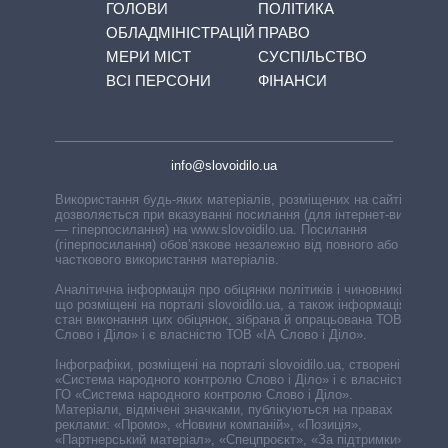
ГОЛОВИ
ПОЛІТИКА
ОБЛАДМІНІСТРАЦІЙ
ПРАВО
МЕРИ МІСТ
СУСПІЛЬСТВО
ВСІ ПЕРСОНИ
ФІНАНСИ
info@slovoidilo.ua
Використання будь-яких матеріалів, розміщених на сайті,
дозволяється при вказуванні посилання (для інтернет-видань
— гіперпосилання) на www.slovoidilo.ua. Посилання
(гіперпосилання) обов’язкове незалежно від повного або
часткового використання матеріалів.
Аналітична інформація про обіцянки політиків і чиновників,
що розміщені на порталі slovoidilo.ua, а також інформація про
стан виконання цих обіцянок, зібрана й опрацьована ТОВ «ІА
Слово і Діло» і є власністю ТОВ «ІА Слово і Діло».
Інфографіки, розміщені на порталі slovoidilo.ua, створені ГО
«Система народного контролю Слово і Діло» і є власністю
ГО «Система народного контролю Слово і Діло».
Матеріали, відмічені значками, публікуються на правах
реклами: «Промо», «Новини компаній», «Позиція»,
«Партнерський матеріал», «Спецпроєкт», «За підтримки».