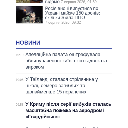
відомо
7 серпня 2026, 01:59
Росія вночі випустила по
Україні майже 150 дронів:
скільки збила ППО
7 серпня 2026, 09:32
НОВИНИ
Апеляційна палата оштрафувала
10:10
обвинуваченого київського адвоката з
вироком
У Таїланді сталася стрілянина у
10:08
школі, семеро загиблих та
щонайменше 15 поранених
У Криму після серії вибухів сталась
09:58
масштабна пожежа на аеродромі
«Гвардійське»