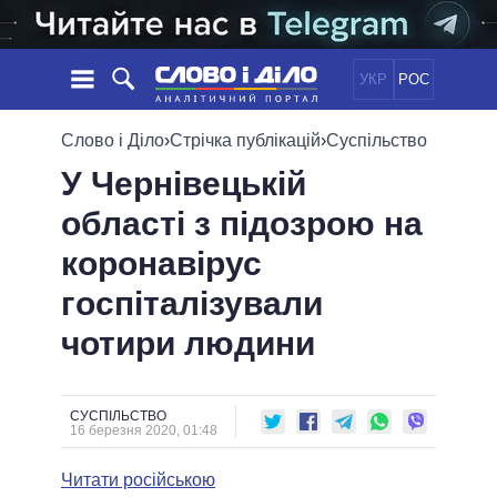
УКР
РОС
НОВИНИ
Слово і Діло
›
Стрічка публікацій
›
Суспільство
У Чернівецькій
ОБIЦЯНКИ
СТРІЧКА
ПОЛІТИКА
області з підозрою на
ПОДІЇ
ЕКОНОМІКА
ПОЛIТИКИ
коронавірус
СТАТТІ
СУСПІЛЬСТВО
ІНФОГРАФІКА
ДУМКИ
СВІТ
УСІ ПОЛІТИКИ
госпіталізували
ОГЛЯДИ
ПРЕЗИДЕНТ І ОФІС
чотири людини
ВІДЕО
ДАЙДЖЕСТИ
ВЕРХОВНА РАДА
ПІДТРИМАТИ
КАБІНЕТ МІНІСТРІВ
ГОЛОВИ ОБЛАДМІНІСТРАЦІЙ
СУСПІЛЬСТВО
ПОРІВНЯННЯ ПОЛІТИКІВ
16 березня 2020, 01:48
МЕРИ МІСТ
Читати російською
ВСІ ПЕРСОНИ