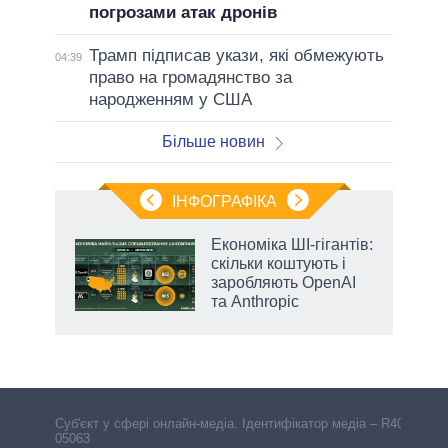
погрозами атак дронів
Трамп підписав укази, які обмежують
04:39
право на громадянство за
народженням у США
Більше новин
ІНФОГРАФІКА
Економіка ШІ-гігантів:
 за
скільки коштують і
асть
заробляють OpenAI
та Anthropic
Cуб'єкт у сфері онлайн-медіа. Ідентифікатор медіа – R40-
05063