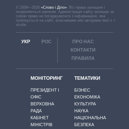
© 2009—2026
«Слово і Діло»
.
Всі права захищені і
охороняються законом. Адміністрація сайту залишає за
собою право не погоджуватися з інформацією, яка
публікується на сайті, власниками або авторами якої є треті
особи.
УКР
РОС
ПРО НАС
КОНТАКТИ
ПРАВИЛА
МОНІТОРИНГ
ТЕМАТИКИ
ПРЕЗИДЕНТ І
БІЗНЕС
ОФІС
ЕКОНОМІКА
ВЕРХОВНА
КУЛЬТУРА
РАДА
НАУКА
КАБІНЕТ
НАЦІОНАЛЬНА
МІНІСТРІВ
БЕЗПЕКА