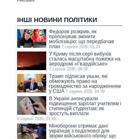
ІНШІ НОВИНИ ПОЛІТИКИ
Федоров розкрив, як
пропонував змінити
мобілізацію: що передбачав
план
7 серпня 2026, 01:24
У Криму після серії вибухів
сталась масштабна пожежа на
аеродромі «Гвардійське»
7 серпня 2026, 09:58
Трамп підписав укази, які
обмежують право на
громадянство за народженням
у США
7 серпня 2026, 04:39
В Україні анонсували
підвищення зарплат учителям і
стипендій студентам: як
зростуть виплати
6 серпня 2026, 23:45
Міноборони отримає дані
українців з податкової для
звірки військового обліку: що