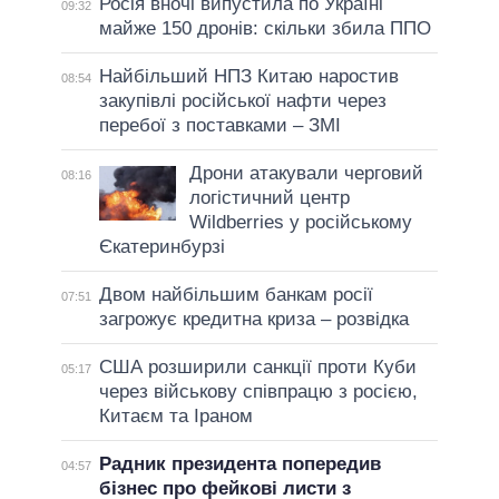
Росія вночі випустила по Україні
09:32
майже 150 дронів: скільки збила ППО
Найбільший НПЗ Китаю наростив
08:54
закупівлі російської нафти через
перебої з поставками – ЗМІ
Дрони атакували черговий
08:16
логістичний центр
Wildberries у російському
Єкатеринбурзі
Двом найбільшим банкам росії
07:51
загрожує кредитна криза – розвідка
США розширили санкції проти Куби
05:17
через військову співпрацю з росією,
Китаєм та Іраном
Радник президента попередив
04:57
бізнес про фейкові листи з