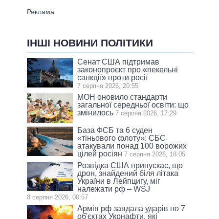
ІНШІ НОВИНИ ПОЛІТИКИ
Сенат США підтримав
законопроєкт про «пекельні
санкції» проти росії
7 серпня 2026, 20:55
МОН оновило стандарти
загальної середньої освіти: що
змінилось
7 серпня 2026, 17:29
База ФСБ та 6 суден
«тіньового флоту»: СБС
атакували понад 100 ворожих
цілей росіян
7 серпня 2026, 18:05
Розвідка США припускає, що
дрон, знайдений біля літака
України в Лейпцигу, міг
належати рф – WSJ
8 серпня 2026, 00:57
Армія рф завдала ударів по 7
об'єктах Укрнафти, які