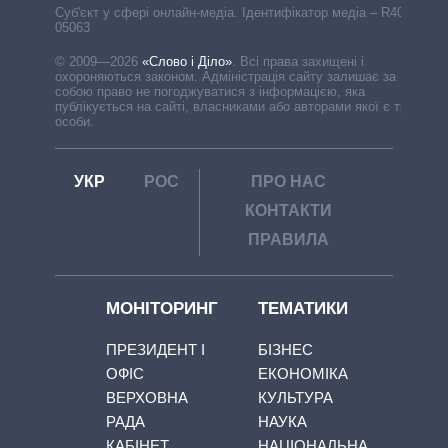
Cуб'єкт у сфері онлайн-медіа. Ідентифікатор медіа – R40-
05063
© 2009—2026
«Слово і Діло»
.
Всі права захищені і
охороняються законом. Адміністрація сайту залишає за
собою право не погоджуватися з інформацією, яка
публікується на сайті, власниками або авторами якої є треті
особи.
УКР
РОС
ПРО НАС
КОНТАКТИ
ПРАВИЛА
МОНІТОРИНГ
ТЕМАТИКИ
ПРЕЗИДЕНТ І
БІЗНЕС
ОФІС
ЕКОНОМІКА
ВЕРХОВНА
КУЛЬТУРА
РАДА
НАУКА
КАБІНЕТ
НАЦІОНАЛЬНА