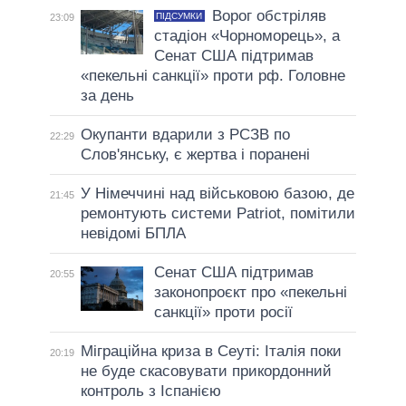
Ворог обстріляв
ПІДСУМКИ
23:09
стадіон «Чорноморець», а
Сенат США підтримав
«пекельні санкції» проти рф. Головне
за день
Окупанти вдарили з РСЗВ по
22:29
Слов'янську, є жертва і поранені
У Німеччині над військовою базою, де
21:45
ремонтують системи Patriot, помітили
невідомі БПЛА
Сенат США підтримав
20:55
законопроєкт про «пекельні
санкції» проти росії
Міграційна криза в Сеуті: Італія поки
20:19
не буде скасовувати прикордонний
контроль з Іспанією