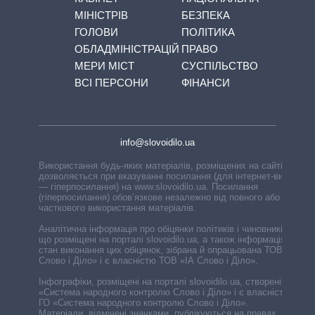
МІНІСТРІВ
БЕЗПЕКА
ГОЛОВИ
ПОЛІТИКА
ОБЛАДМІНІСТРАЦІЙ
ПРАВО
МЕРИ МІСТ
СУСПІЛЬСТВО
ВСІ ПЕРСОНИ
ФІНАНСИ
info@slovoidilo.ua
Використання будь-яких матеріалів, розміщених на сайті,
дозволяється при вказуванні посилання (для інтернет-видань
— гіперпосилання) на www.slovoidilo.ua. Посилання
(гіперпосилання) обов’язкове незалежно від повного або
часткового використання матеріалів.
Аналітична інформація про обіцянки політиків і чиновників,
що розміщені на порталі slovoidilo.ua, а також інформація про
стан виконання цих обіцянок, зібрана й опрацьована ТОВ «ІА
Слово і Діло» і є власністю ТОВ «ІА Слово і Діло».
Інфографіки, розміщені на порталі slovoidilo.ua, створені ГО
«Система народного контролю Слово і Діло» і є власністю
ГО «Система народного контролю Слово і Діло».
Матеріали, відмічені значками, публікуються на правах