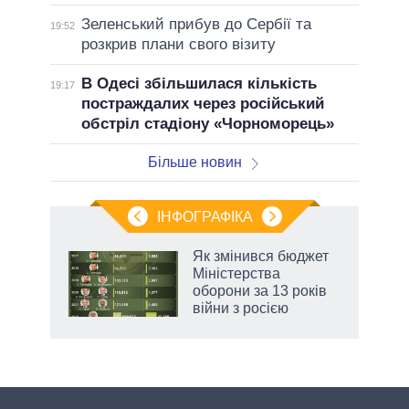
Зеленський прибув до Сербії та
19:52
розкрив плани свого візиту
В Одесі збільшилася кількість
19:17
постраждалих через російський
обстріл стадіону «Чорноморець»
Більше новин
ІНФОГРАФІКА
Як змінився бюджет
раїні
Міністерства
ої
оборони за 13 років
війни з росією