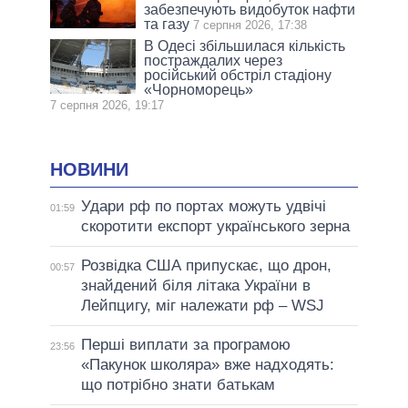
забезпечують видобуток нафти
та газу
7 серпня 2026, 17:38
В Одесі збільшилася кількість
постраждалих через
російський обстріл стадіону
«Чорноморець»
7 серпня 2026, 19:17
НОВИНИ
Удари рф по портах можуть удвічі
01:59
скоротити експорт українського зерна
Розвідка США припускає, що дрон,
00:57
знайдений біля літака України в
Лейпцигу, міг належати рф – WSJ
Перші виплати за програмою
23:56
«Пакунок школяра» вже надходять:
що потрібно знати батькам