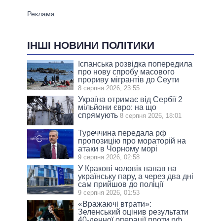
ІНШІ НОВИНИ ПОЛІТИКИ
Іспанська розвідка попередила
про нову спробу масового
прориву мігрантів до Сеути
8 серпня 2026, 23:55
Україна отримає від Сербії 2
мільйони євро: на що
спрямують
8 серпня 2026, 18:01
Туреччина передала рф
пропозицію про мораторій на
атаки в Чорному морі
9 серпня 2026, 02:58
У Кракові чоловік напав на
українську пару, а через два дні
сам прийшов до поліції
9 серпня 2026, 01:53
«Вражаючі втрати»:
Зеленський оцінив результати
40-денної операції проти рф