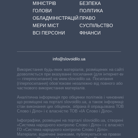
МІНІСТРІВ
БЕЗПЕКА
ГОЛОВИ
ПОЛІТИКА
ОБЛАДМІНІСТРАЦІЙ
ПРАВО
МЕРИ МІСТ
СУСПІЛЬСТВО
ВСІ ПЕРСОНИ
ФІНАНСИ
info@slovoidilo.ua
Використання будь-яких матеріалів, розміщених на сайті,
дозволяється при вказуванні посилання (для інтернет-видань
— гіперпосилання) на www.slovoidilo.ua. Посилання
(гіперпосилання) обов’язкове незалежно від повного або
часткового використання матеріалів.
Аналітична інформація про обіцянки політиків і чиновників,
що розміщені на порталі slovoidilo.ua, а також інформація про
стан виконання цих обіцянок, зібрана й опрацьована ТОВ «ІА
Слово і Діло» і є власністю ТОВ «ІА Слово і Діло».
Інфографіки, розміщені на порталі slovoidilo.ua, створені ГО
«Система народного контролю Слово і Діло» і є власністю
ГО «Система народного контролю Слово і Діло».
Матеріали, відмічені значками, публікуються на правах