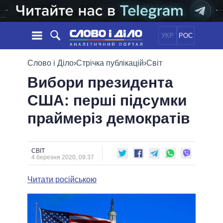
УКР
РОС
НОВИНИ
Слово і Діло
›
Стрічка публікацій
›
Світ
Вибори президента
ОБIЦЯНКИ
СТРІЧКА
ПОЛІТИКА
США: перші підсумки
ПОДІЇ
ЕКОНОМІКА
ПОЛIТИКИ
праймеріз демократів
СТАТТІ
СУСПІЛЬСТВО
ІНФОГРАФІКА
ДУМКИ
СВІТ
УСІ ПОЛІТИКИ
ОГЛЯДИ
ПРЕЗИДЕНТ І ОФІС
ВІДЕО
СВІТ
ДАЙДЖЕСТИ
4 березня 2020, 09:37
ВЕРХОВНА РАДА
ПІДТРИМАТИ
КАБІНЕТ МІНІСТРІВ
Читати російською
ГОЛОВИ ОБЛАДМІНІСТРАЦІЙ
ПОРІВНЯННЯ ПОЛІТИКІВ
МЕРИ МІСТ
ВСІ ПЕРСОНИ