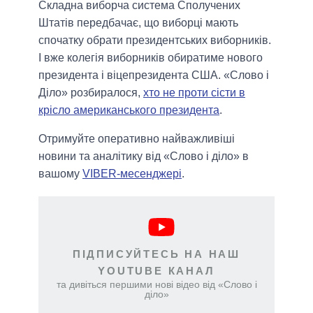
Складна виборча система Сполучених
Штатів передбачає, що виборці мають
спочатку обрати президентських виборників.
І вже колегія виборників обиратиме нового
президента і віцепрезидента США. «Слово і
Діло» розбиралося,
хто не проти сісти в
крісло американського президента
.
Отримуйте оперативно найважливіші
новини та аналітику від «Слово і діло» в
вашому
VIBER-месенджері
.
ПІДПИСУЙТЕСЬ НА НАШ
YOUTUBE КАНАЛ
та дивіться першими нові відео від «Слово і
діло»