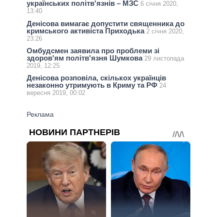
українських політв'язнів – МЗС
6 січня 2020,
13:40
Денісова вимагає допустити священника до
кримського активіста Приходька
2 січня 2020,
23:26
Омбудсмен заявила про проблеми зі
здоров'ям політв'язня Шумкова
29 листопада
2019, 12:25
Денісова розповіла, скількох українців
незаконно утримують в Криму та РФ
24
вересня 2019, 00:02