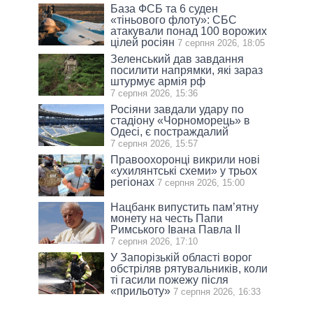
База ФСБ та 6 суден
«тіньового флоту»: СБС
атакували понад 100 ворожих
цілей росіян
7 серпня 2026, 18:05
Зеленський дав завдання
посилити напрямки, які зараз
штурмує армія рф
7 серпня 2026, 15:36
Росіяни завдали удару по
стадіону «Чорноморець» в
Одесі, є постраждалий
7 серпня 2026, 15:57
Правоохоронці викрили нові
«ухилянтські схеми» у трьох
регіонах
7 серпня 2026, 15:00
Нацбанк випустить пам’ятну
монету на честь Папи
Римського Івана Павла II
7 серпня 2026, 17:10
У Запорізькій області ворог
обстріляв рятувальників, коли
ті гасили пожежу після
«прильоту»
7 серпня 2026, 16:33