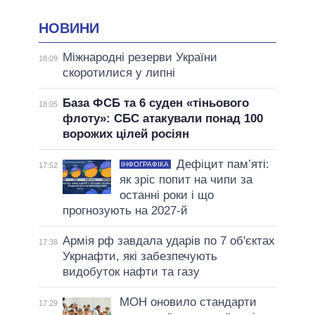
НОВИНИ
Міжнародні резерви України
18:09
скоротилися у липні
База ФСБ та 6 суден «тіньового
18:05
флоту»: СБС атакували понад 100
ворожих цілей росіян
Дефіцит пам’яті:
ІНФОГРАФІКА
17:52
як зріс попит на чипи за
останні роки і що
прогнозують на 2027-й
Армія рф завдала ударів по 7 об'єктах
17:38
Укрнафти, які забезпечують
видобуток нафти та газу
МОН оновило стандарти
17:29