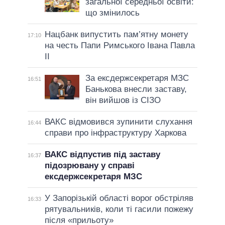
загальної середньої освіти:
що змінилось
Нацбанк випустить пам’ятну монету
17:10
на честь Папи Римського Івана Павла
II
За ексдержсекретаря МЗС
16:51
Банькова внесли заставу,
він вийшов із СІЗО
ВАКС відмовився зупинити слухання
16:44
справи про інфраструктуру Харкова
ВАКС відпустив під заставу
16:37
підозрювану у справі
ексдержсекретаря МЗС
У Запорізькій області ворог обстріляв
16:33
рятувальників, коли ті гасили пожежу
після «прильоту»