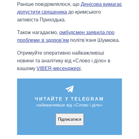
Раніше повідомлялося, що
Денісова вимагає
допустити священика
до кримського
активіста Приходька.
Також нагадаємо,
омбудсмен заявила про
проблеми зі здоров'ям
політв'язня Шумкова.
Отримуйте оперативно найважливіші
новини та аналітику від «Слово і діло» в
вашому
VIBER-месенджері
.
ЧИТАЙТЕ У TELEGRAM
найважливіше від «Слово і діло»
Підписатися