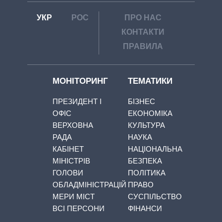
УКР
РОС
ПРО НАС
КОНТАКТИ
ПРАВИЛА
МОНІТОРИНГ
ТЕМАТИКИ
ПРЕЗИДЕНТ І
БІЗНЕС
ОФІС
ЕКОНОМІКА
ВЕРХОВНА
КУЛЬТУРА
РАДА
НАУКА
КАБІНЕТ
НАЦІОНАЛЬНА
МІНІСТРІВ
БЕЗПЕКА
ГОЛОВИ
ПОЛІТИКА
ОБЛАДМІНІСТРАЦІЙ
ПРАВО
МЕРИ МІСТ
СУСПІЛЬСТВО
ВСІ ПЕРСОНИ
ФІНАНСИ