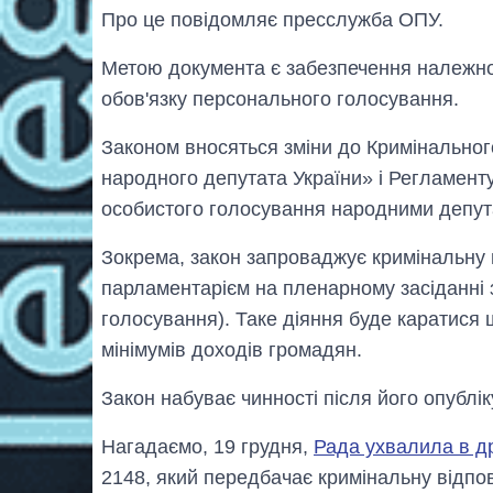
Про це повідомляє пресслужба ОПУ.
Метою документа є забезпечення належно
обов'язку персонального голосування.
Законом вносяться зміни до Кримінального
народного депутата України» і Регламент
особистого голосування народними депут
Зокрема, закон запроваджує кримінальну 
парламентарієм на пленарному засіданні 
голосування). Таке діяння буде каратися 
мінімумів доходів громадян.
Закон набуває чинності після ​​його опублі
Нагадаємо, 19 грудня,
Рада ухвалила в д
2148, який передбачає кримінальну відпо