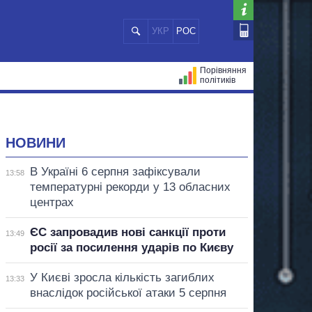
УКР
РОС
Порівняння
політиків
ЦІЙ
МЕРИ МІСТ
ВСІ ПЕРСОНИ
НОВИНИ
В Україні 6 серпня зафіксували
13:58
температурні рекорди у 13 обласних
центрах
ЄС запровадив нові санкції проти
13:49
росії за посилення ударів по Києву
У Києві зросла кількість загиблих
13:33
внаслідок російської атаки 5 серпня