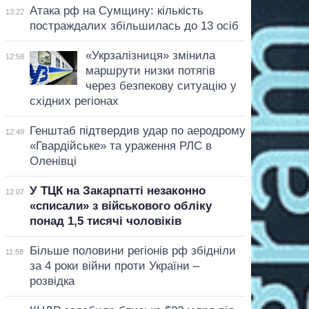
Атака рф на Сумщину: кількість
13:22
постраждалих збільшилась до 13 осіб
«Укрзалізниця» змінила
12:58
маршрути низки потягів
через безпекову ситуацію у
східних регіонах
Генштаб підтвердив удар по аеродрому
12:49
«Гвардійське» та ураження РЛС в
Оленівці
У ТЦК на Закарпатті незаконно
12:07
«списали» з військового обліку
понад 1,5 тисячі чоловіків
Більше половини регіонів рф збідніли
11:58
за 4 роки війни проти України –
розвідка