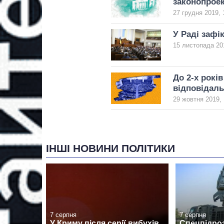
законопроек
27 грудня 2019, 
У Раді зафі
15 листопада 20
До 2-х років
відповідаль
29 жовтня 2019, 
ІНШІ НОВИНИ ПОЛІТИКИ
7 серпня
7 серпня
У Криму після серії вибухів
Спецпідро