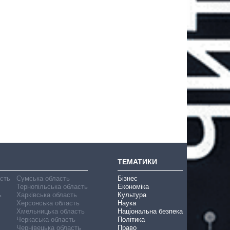
ТЕМАТИКИ
асть
Сумська область
Бізнес
Тернопільська область
Економіка
ь
Харківська область
Культура
Херсонська область
Наука
Хмельницька область
Національна безпека
Черкаська область
Політика
Чернівецька область
Право