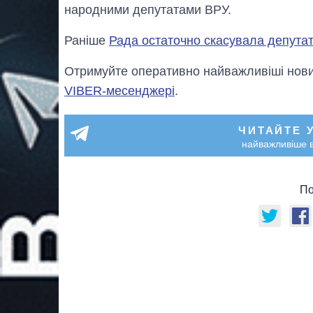
народними депутатами ВРУ.
Раніше
Рада остаточно скасувала депутат
Отримуйте оперативно найважливіші новин
VIBER-месенджері
.
ЧИТАЙТЕ 
найважливіше в
По