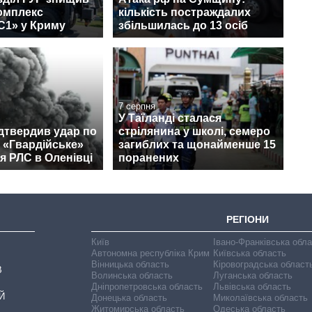
омплекс
кількість постраждалих
С1» у Криму
збільшилась до 13 осіб
7 серпня
У Таїланді сталася
дтвердив удар по
стрілянина у школі, семеро
 «Гвардійське»
загиблих та щонайменше 15
я РЛС в Оленівці
поранених
РЕГІОНИ
Київ
Івано-Франківська обл
Автономна республіка Крим
Київська область
Вінницька область
Кіровоградська област
В
Волинська область
Луганська область
Дніпропетровська область
Львівська область
Й
Донецька область
Миколаївська область
Житомирська область
Одеська область