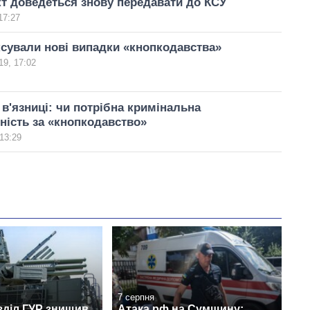
т доведеться знову передавати до КСУ
17:27
ксували нові випадки «кнопкодавства»
19, 17:02
 в'язниці: чи потрібна кримінальна
ність за «кнопкодавство»
13:29
7 серпня
зділ ГУР знищив
Атака рф на Сумщину: