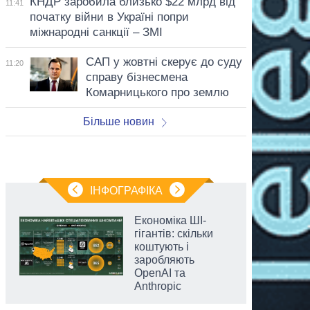
КНДР заробила близько $22 млрд від
11:41
початку війни в Україні попри
міжнародні санкції – ЗМІ
САП у жовтні скерує до суду
11:20
справу бізнесмена
Комарницького про землю
Більше новин
ІНФОГРАФІКА
Економіка ШІ-
гігантів: скільки
коштують і
заробляють
OpenAI та
Anthropic