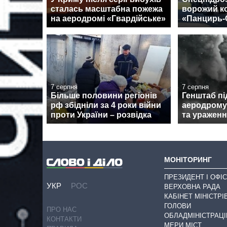
сталась масштабна пожежа
ворожий к
на аеродромі «Гвардійське»
«Панцирь-
7 серпня
7 серпня
Більше половини регіонів
Генштаб пі
рф збідніли за 4 роки війни
аеродрому
проти України – розвідка
та ураженн
МОНІТОРИНГ
ПРЕЗИДЕНТ І ОФІС
УКР
РОС
ВЕРХОВНА РАДА
КАБІНЕТ МІНІСТРІ
ГОЛОВИ
ПРО НАС
ОБЛАДМІНІСТРАЦІ
КОНТАКТИ
МЕРИ МІСТ