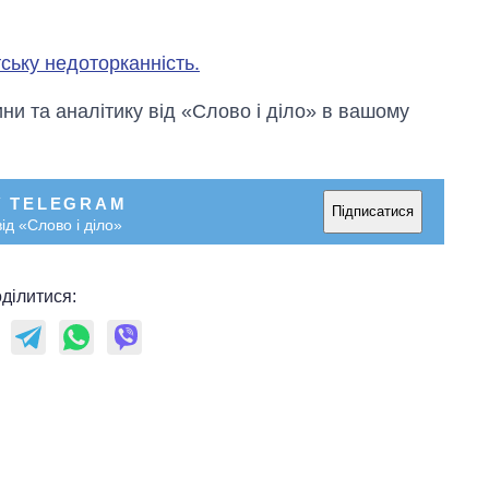
ську недоторканність.
и та аналітику від «Слово і діло» в вашому
У TELEGRAM
Підписатися
ід «Слово і діло»
ділитися: