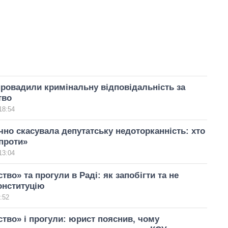
ровадили кримінальну відповідальність за
тво
18:54
чно скасувала депутатську недоторканність: хто
проти»
13:04
тво» та прогули в Раді: як запобігти та не
онституцію
:52
тво» і прогули: юрист пояснив, чому