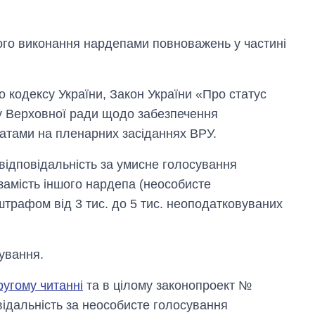
го виконання нардепами повноважень у частині
 кодексу України, Закон України «Про статус
у Верховної ради щодо забезпечення
атами на пленарних засіданнях ВРУ.
відповідальність за умисне голосування
замість іншого нардепа (неособисте
штрафом від 3 тис. до 5 тис. неоподатковуваних
Як змінився
бюджет
Міністерства
кування.
оборони за 13
років війни з
ругому читанні
та в цілому законопроект №
росією
відальність за неособисте голосування