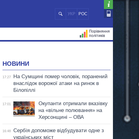
УКР
РОС
Порівняння
політиків
ЦІЙ
МЕРИ МІСТ
ВСІ ПЕРСОНИ
НОВИНИ
На Сумщині помер чоловік, поранений
17:27
внаслідок ворожої атаки на ринок в
Білопіллі
Окупанти отримали вказівку
17:01
на «вільне полювання» на
Херсонщині – ОВА
Сербія допоможе відбудувати одне з
16:48
українських міст