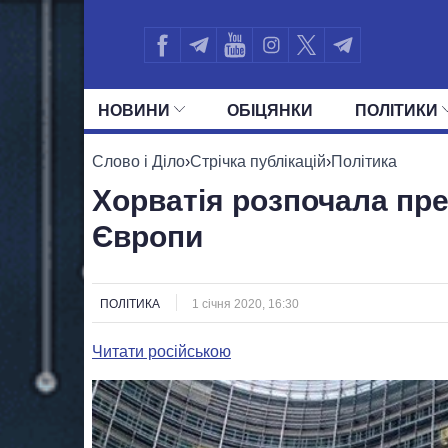
НОВИНИ
ОБIЦЯНКИ
ПОЛIТИКИ
УСІ ПОЛІТИКИ
ПРЕЗИДЕНТ І ОФ
Слово і Діло
›
Стрічка публікацій
›
Політика
Хорватія розпочала пре
Європи
ПОЛІТИКА
1 січня 2020, 16:30
Читати російською