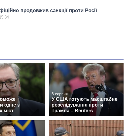
іційно продовжив санкції проти Росії
15:34
8 серпня
поможе
У США готують масштабне
и одне з
розслідування проти
х міст
Трампа – Reuters