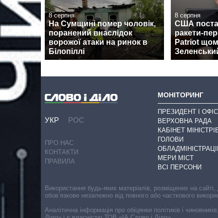
8 серпня
8 серпня
На Сумщині помер чоловік,
США поста
поранений внаслідок
ракети-пе
ворожої атаки на ринок в
Patriot щом
Білопіллі
Зеленськи
МОНІТОРИНГ
ПРЕЗИДЕНТ І ОФІС
УКР
РОС
ВЕРХОВНА РАДА
КАБІНЕТ МІНІСТРІ
ГОЛОВИ
ПРО НАС
ОБЛАДМІНІСТРАЦІ
КОНТАКТИ
МЕРИ МІСТ
ПРАВИЛА
ВСІ ПЕРСОНИ
Використання будь-яких матеріалів, розміщених на сайті,
обов’язкове незалежно від повного або часткового викори
Аналітична інформація про обіцянки політиків і чиновників
Діло» і є власністю ТОВ «ІА Слово і Діло».