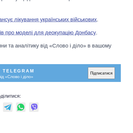
нсує лікування українських військових
.
вів про моделі для деокупацію Донбасу
.
и та аналітику від «Слово і діло» в вашому
У TELEGRAM
Підписатися
ід «Слово і діло»
ділитися: