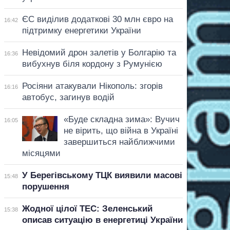
ЄС виділив додаткові 30 млн євро на
16:42
підтримку енергетики України
Невідомий дрон залетів у Болгарію та
16:36
вибухнув біля кордону з Румунією
Росіяни атакували Нікополь: згорів
16:16
автобус, загинув водій
«Буде складна зима»: Вучич
16:05
не вірить, що війна в Україні
завершиться найближчими
місяцями
У Берегівському ТЦК виявили масові
15:48
порушення
Жодної цілої ТЕС: Зеленський
15:38
описав ситуацію в енергетиці України