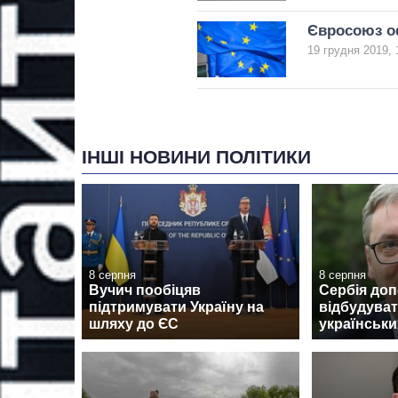
Євросоюз оф
19 грудня 2019, 
ІНШІ НОВИНИ ПОЛІТИКИ
8 серпня
8 серпня
Вучич пообіцяв
Сербія до
підтримувати Україну на
відбудуват
шляху до ЄС
українськи