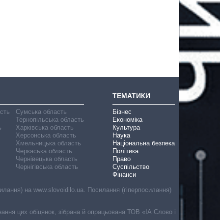
ТЕМАТИКИ
асть
Сумська область
Бізнес
Тернопільська область
Економіка
ь
Харківська область
Культура
Херсонська область
Наука
Хмельницька область
Національна безпека
Черкаська область
Політика
Чернівецька область
Право
Чернігівська область
Суспільство
Фінанси
лання) на www.slovoidilo.ua. Посилання (гіперпосилання)
онання цих обіцянок, зібрана й опрацьована ТОВ «ІА Слово і