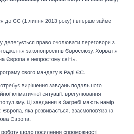
я до ЄС (1 липня 2013 року) і вперше займе
 делегується право очолювати переговори з
годження законопроектів Євросоюзу. Хорватія
а Європа в непростому світі».
Дефіцит пам’яті:
програму свого мандату в Раді ЄС.
як зріс попит на
чипи за останні
 потребує вирішення завдань подальшого
роки і що
прогнозують на
йної кліматичної ситуації, врегулювання
2027-й
 популізму. Ці завдання в Загребі мають намір
в: Європа, яка розвивається, взаємопов'язана
вова Європа.
є роботу щодо посилення спроможності