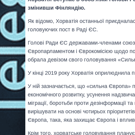
змінивши Фінляндію.
Як відомо, Хорватія останньої приєдналас
головуючих пост в Раді ЄС.
Голові Ради ЄС державами-членами союзу
Європарламентом і Єврокомісією щодо по
обрала девізом свого головування «Сильн
У кінці 2019 року Хорватія оприлюднила 
У ній зазначається, що «сильна Європа»
економічного розвитку, усунення надзвича
міграції, боротьби проти дезінформації та
вирішувати на основі чотирьох пріоритеті
Європа, така, яка захищає Європа і впли
Крім того, хорватське головування плану