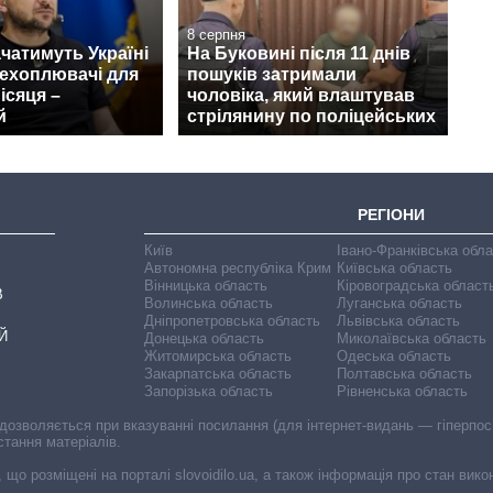
8 серпня
чатимуть Україні
На Буковині після 11 днів
рехоплювачі для
пошуків затримали
ісяця –
чоловіка, який влаштував
й
стрілянину по поліцейських
РЕГІОНИ
Київ
Івано-Франківська обл
Автономна республіка Крим
Київська область
Вінницька область
Кіровоградська област
В
Волинська область
Луганська область
Дніпропетровська область
Львівська область
Й
Донецька область
Миколаївська область
Житомирська область
Одеська область
Закарпатська область
Полтавська область
Запорізька область
Рівненська область
 дозволяється при вказуванні посилання (для інтернет-видань — гіперпоси
стання матеріалів.
, що розміщені на порталі slovoidilo.ua, а також інформація про стан вик