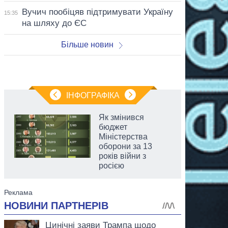
Вучич пообіцяв підтримувати Україну
15:35
на шляху до ЄС
Більше новин
ІНФОГРАФІКА
Як змінився
бюджет
Міністерства
оборони за 13
років війни з
росією