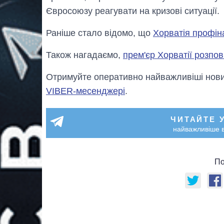
Євросоюзу реагувати на кризові ситуації.
Раніше стало відомо, що
Хорватія профіна
Також нагадаємо,
прем'єр Хорватії розпо
Отримуйте оперативно найважливіші новин
VIBER-месенджері
.
ЧИТАЙТЕ 
найважливіше в
По