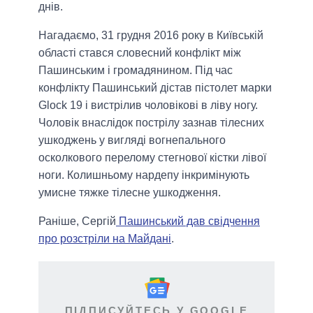
днів.
Нагадаємо, 31 грудня 2016 року в Київській
області стався словесний конфлікт між
Пашинським і громадянином. Під час
конфлікту Пашинський дістав пістолет марки
Glock 19 і вистрілив чоловікові в ліву ногу.
Чоловік внаслідок пострілу зазнав тілесних
ушкоджень у вигляді вогнепального
осколкового перелому стегнової кістки лівої
ноги. Колишньому нардепу інкримінують
умисне тяжке тілесне ушкодження.
Раніше, Сергій
Пашинський дав свідчення
про розстріли на Майдані
.
ПІДПИСУЙТЕСЬ У GOOGLE