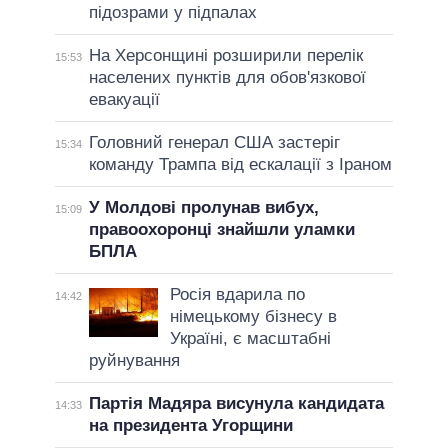
підозрами у підпалах
На Херсонщині розширили перелік
15:53
населених пунктів для обов'язкової
евакуації
Головний генерал США застеріг
15:34
команду Трампа від ескалації з Іраном
У Молдові пролунав вибух,
15:09
правоохоронці знайшли уламки
БПЛА
Росія вдарила по
14:42
німецькому бізнесу в
Україні, є масштабні
руйнування
Партія Мадяра висунула кандидата
14:33
на президента Угорщини