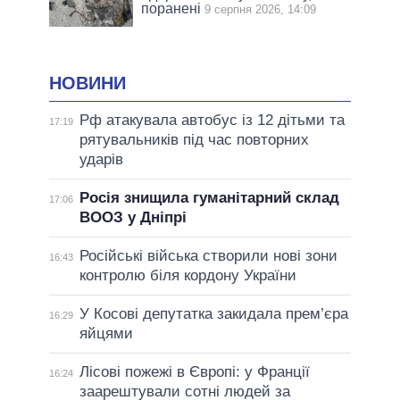
поранені
9 серпня 2026, 14:09
НОВИНИ
Рф атакувала автобус із 12 дітьми та
17:19
рятувальників під час повторних
ударів
Росія знищила гуманітарний склад
17:06
ВООЗ у Дніпрі
Російські війська створили нові зони
16:43
контролю біля кордону України
У Косові депутатка закидала прем’єра
16:29
яйцями
Лісові пожежі в Європі: у Франції
16:24
заарештували сотні людей за