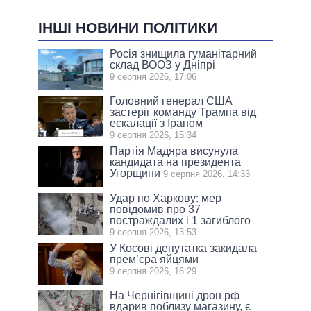
ІНШІ НОВИНИ ПОЛІТИКИ
Росія знищила гуманітарний
склад ВООЗ у Дніпрі
9 серпня 2026, 17:06
Головний генерал США
застеріг команду Трампа від
ескалації з Іраном
9 серпня 2026, 15:34
Партія Мадяра висунула
кандидата на президента
Угорщини
9 серпня 2026, 14:33
Удар по Харкову: мер
повідомив про 37
постраждалих і 1 загиблого
9 серпня 2026, 13:53
У Косові депутатка закидала
прем’єра яйцями
9 серпня 2026, 16:29
На Чернігівщині дрон рф
вдарив поблизу магазину, є