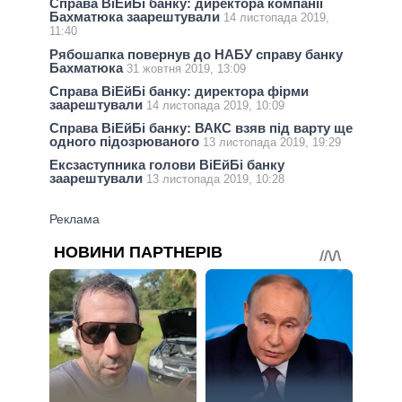
Справа ВіЕйБі банку: директора компанії
Бахматюка заарештували
14 листопада 2019,
11:40
Рябошапка повернув до НАБУ справу банку
Бахматюка
31 жовтня 2019, 13:09
Справа ВіЕйБі банку: директора фірми
заарештували
14 листопада 2019, 10:09
Справа ВіЕйБі банку: ВАКС взяв під варту ще
одного підозрюваного
13 листопада 2019, 19:29
Ексзаступника голови ВіЕйБі банку
заарештували
13 листопада 2019, 10:28