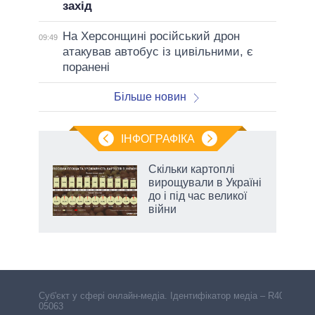
захід
На Херсонщині російський дрон
09:49
атакував автобус із цивільними, є
поранені
Більше новин
ІНФОГРАФІКА
Скільки картоплі
ладів
вирощували в Україні
до і під час великої
війни
Cуб'єкт у сфері онлайн-медіа. Ідентифікатор медіа – R40-
05063