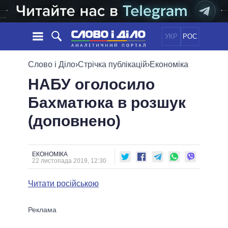
УКР
РОС
НОВИНИ
Слово і Діло
›
Стрічка публікацій
›
Економіка
НАБУ оголосило
ОБIЦЯНКИ
СТРІЧКА
ПОЛІТИКА
Бахматюка в розшук
ПОДІЇ
ЕКОНОМІКА
ПОЛIТИКИ
(доповнено)
СТАТТІ
СУСПІЛЬСТВО
ІНФОГРАФІКА
ДУМКИ
СВІТ
УСІ ПОЛІТИКИ
ОГЛЯДИ
ПРЕЗИДЕНТ І ОФІС
ВІДЕО
ЕКОНОМІКА
ДАЙДЖЕСТИ
22 листопада 2019, 12:30
ВЕРХОВНА РАДА
ПІДТРИМАТИ
КАБІНЕТ МІНІСТРІВ
Читати російською
ГОЛОВИ ОБЛАДМІНІСТРАЦІЙ
ПОРІВНЯННЯ ПОЛІТИКІВ
МЕРИ МІСТ
ВСІ ПЕРСОНИ