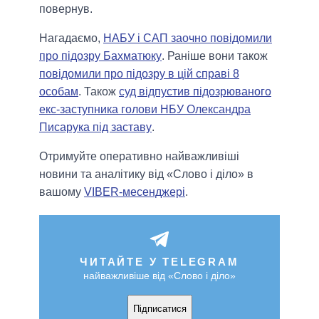
повернув.
Нагадаємо,
НАБУ і САП заочно повідомили
про підозру Бахматюку
. Раніше вони також
повідомили про підозру в цій справі 8
особам
. Також
суд відпустив підозрюваного
екс-заступника голови НБУ Олександра
Писарука під заставу
.
Отримуйте оперативно найважливіші
новини та аналітику від «Слово і діло» в
вашому
VIBER-месенджері
.
ЧИТАЙТЕ У TELEGRAM
найважливіше від «Слово і діло»
Підписатися