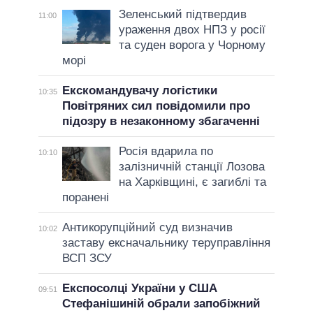
Зеленський підтвердив
11:00
ураження двох НПЗ у росії
та суден ворога у Чорному
морі
Екскомандувачу логістики
10:35
Повітряних сил повідомили про
підозру в незаконному збагаченні
Росія вдарила по
10:10
залізничній станції Лозова
на Харківщині, є загиблі та
поранені
Антикорупційний суд визначив
10:02
заставу ексначальнику теруправління
ВСП ЗСУ
Експосолці України у США
09:51
Стефанішиній обрали запобіжний