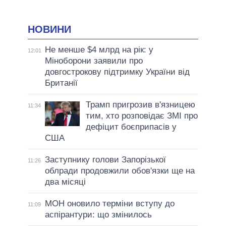
НОВИНИ
Не менше $4 млрд на рік: у
12:01
Міноборони заявили про
довгострокову підтримку України від
Британії
Трамп пригрозив в'язницею
11:34
тим, хто розповідає ЗМІ про
дефіцит боєприпасів у
США
Заступнику голови Запорізької
11:26
облради продовжили обов'язки ще на
два місяці
МОН оновило терміни вступу до
11:09
аспірантури: що змінилось