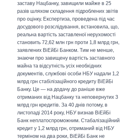
заставу Нацбанку, завищили майже в 25
разів шляхом складення підроблених звітів
про оцінку. Експертиза, проведена під час
досудового розслідування, встановила, що,
реальна вартість заставленої нерухомості
становить 72,62 млн грн проти 1,8 млрд грн,
заявлених ВіЕйБі Банком. Тим не менше,
знаючи про завищену вартість заставного
майна та відсутність усіх необхідних
документів, службові особи НБУ надали 1,2
млрд грн стабілізаційного кредиту ВіЕйБі
Банку. Це — на додачу до раніше вже
отриманих від Нацбанку та неповернутих 3
млрд грн кредитів. За 40 днів потому, в
листопаді 2014 року, НБУ визнав ВіЕйБі
Банк неплатоспроможним. Стабалізаційний
кредит у 1,2 млрд грн, отриманий від НБУ
терміном на два роки, ВіЕйБі Банк не