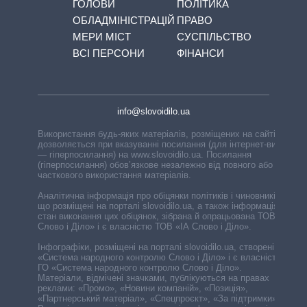
ГОЛОВИ
ПОЛІТИКА
ОБЛАДМІНІСТРАЦІЙ
ПРАВО
МЕРИ МІСТ
СУСПІЛЬСТВО
ВСІ ПЕРСОНИ
ФІНАНСИ
info@slovoidilo.ua
Використання будь-яких матеріалів, розміщених на сайті,
дозволяється при вказуванні посилання (для інтернет-видань
— гіперпосилання) на www.slovoidilo.ua. Посилання
(гіперпосилання) обов’язкове незалежно від повного або
часткового використання матеріалів.
Аналітична інформація про обіцянки політиків і чиновників,
що розміщені на порталі slovoidilo.ua, а також інформація про
стан виконання цих обіцянок, зібрана й опрацьована ТОВ «ІА
Слово і Діло» і є власністю ТОВ «ІА Слово і Діло».
Інфографіки, розміщені на порталі slovoidilo.ua, створені ГО
«Система народного контролю Слово і Діло» і є власністю
ГО «Система народного контролю Слово і Діло».
Матеріали, відмічені значками, публікуються на правах
реклами: «Промо», «Новини компаній», «Позиція»,
«Партнерський матеріал», «Спецпроєкт», «За підтримки».