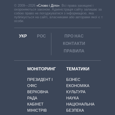
© 2009—2026
«Слово і Діло»
.
Всі права захищені і
охороняються законом. Адміністрація сайту залишає за
собою право не погоджуватися з інформацією, яка
публікується на сайті, власниками або авторами якої є треті
особи.
УКР
РОС
ПРО НАС
КОНТАКТИ
ПРАВИЛА
МОНІТОРИНГ
ТЕМАТИКИ
ПРЕЗИДЕНТ І
БІЗНЕС
ОФІС
ЕКОНОМІКА
ВЕРХОВНА
КУЛЬТУРА
РАДА
НАУКА
КАБІНЕТ
НАЦІОНАЛЬНА
МІНІСТРІВ
БЕЗПЕКА