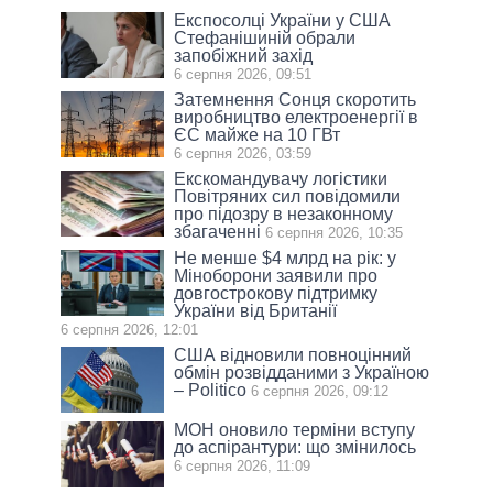
Експосолці України у США
Стефанішиній обрали
запобіжний захід
6 серпня 2026, 09:51
Затемнення Сонця скоротить
виробництво електроенергії в
ЄС майже на 10 ГВт
6 серпня 2026, 03:59
Екскомандувачу логістики
Повітряних сил повідомили
про підозру в незаконному
збагаченні
6 серпня 2026, 10:35
Не менше $4 млрд на рік: у
Міноборони заявили про
довгострокову підтримку
України від Британії
6 серпня 2026, 12:01
США відновили повноцінний
обмін розвідданими з Україною
– Politico
6 серпня 2026, 09:12
МОН оновило терміни вступу
до аспірантури: що змінилось
6 серпня 2026, 11:09