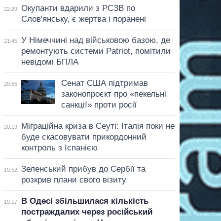
Окупанти вдарили з РСЗВ по
22:29
Слов'янську, є жертва і поранені
У Німеччині над військовою базою, де
21:45
ремонтують системи Patriot, помітили
невідомі БПЛА
Сенат США підтримав
20:55
законопроєкт про «пекельні
санкції» проти росії
Міграційна криза в Сеуті: Італія поки не
20:19
буде скасовувати прикордонний
контроль з Іспанією
Зеленський прибув до Сербії та
19:52
розкрив плани свого візиту
В Одесі збільшилася кількість
19:17
постраждалих через російський