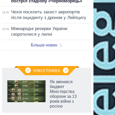
обстріл стадіону «Чорноморець»
Чехія посилить захист аеропортів
18:45
після інциденту з дроном у Лейпцигу
Міжнародні резерви України
18:09
скоротилися у липні
Більше новин
ІНФОГРАФІКА
Як змінився
бюджет
Міністерства
оборони за 13
років війни з
росією