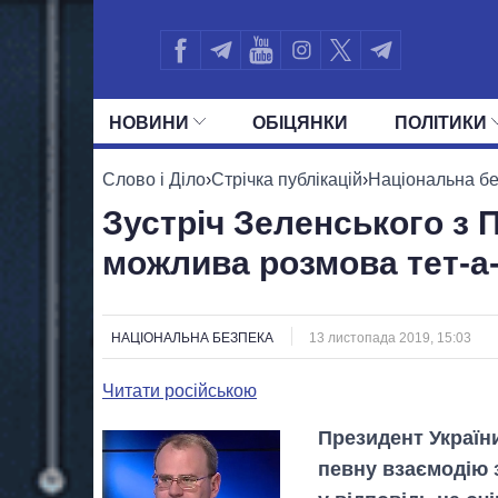
НОВИНИ
ОБIЦЯНКИ
ПОЛIТИКИ
УСІ ПОЛІТИКИ
ПРЕЗИДЕНТ І ОФ
Слово і Діло
›
Стрічка публікацій
›
Національна б
Зустріч Зеленського з 
можлива розмова тет-а
НАЦІОНАЛЬНА БЕЗПЕКА
13 листопада 2019, 15:03
Читати російською
Президент Україн
певну взаємодію 