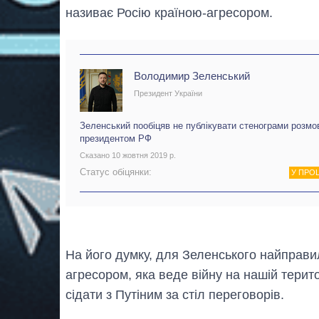
називає Росію країною-агресором.
Володимир Зеленський
Президент України
Зеленський пообіцяв не публікувати стенограми розмо
президентом РФ
Сказано 10 жовтня 2019 р.
Статус обіцянки:
У ПРО
На його думку, для Зеленського найправи
агресором, яка веде війну на нашій терито
сідати з Путіним за стіл переговорів.