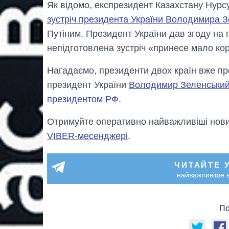
Як відомо, експрезидент Казахстану Нур
зустріч президента України Володимира 
Путіним. Президент України дав згоду на
непідготовлена ​​зустріч «принесе мало кор
Нагадаємо, президенти двох країн вже п
президент України
Володимир Зеленський 
президентом РФ.
Отримуйте оперативно найважливіші новин
VIBER-месенджері
.
ЧИТАЙТЕ 
найважливіше в
По