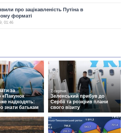
явили про зацікавленість Путіна в
ому форматі
, 01:46
ати за
7 серпня
 «Пакунок
Зеленський прибув до
вже надходять:
Сербії та розкрив плани
о знати батькам
свого візиту