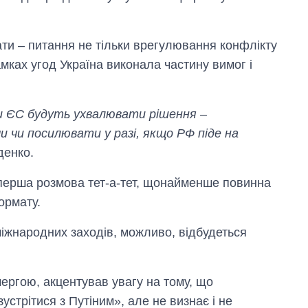
ати – питання не тільки врегулювання конфлікту
амках угод Україна виконала частину вимог і
їни ЄС будуть ухвалювати рішення –
 чи посилювати у разі, якщо РФ піде на
денко.
 перша розмова тет-а-тет, щонайменше повинна
ормату.
Як за 10 років
міжнародних заходів, можливо, відбудеться
змінилася кількість
вступників на
бакалаврат,
магістратуру та
ергою, акцентував увагу на тому, що
аспірантуру
трітися з Путіним», але не визнає і не