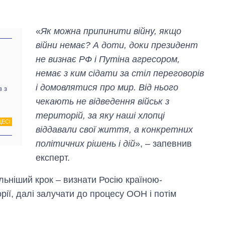
«
Як можна припинити війну, якщо
війни немає? А доти, доки президент
не визнає РФ і Путіна агресором,
немає з ким сідати за стіл переговорів
і домовлятися про мир. Від нього
в з
чекають не відведення військ з
територій, за яку наші хлопці
ЦЕСІ
віддавали свої життя, а конкретних
політичних рішень і дій
», – запевнив
експерт.
льніший крок – визнати Росію країною-
рії, далі залучати до процесу ООН і потім