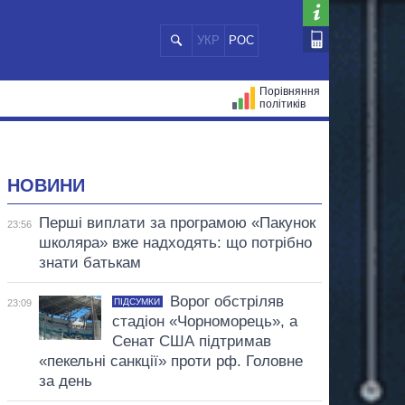
УКР
РОС
Порівняння
політиків
ЦІЙ
МЕРИ МІСТ
ВСІ ПЕРСОНИ
НОВИНИ
Перші виплати за програмою «Пакунок
23:56
школяра» вже надходять: що потрібно
знати батькам
Ворог обстріляв
ПІДСУМКИ
23:09
стадіон «Чорноморець», а
Сенат США підтримав
«пекельні санкції» проти рф. Головне
за день