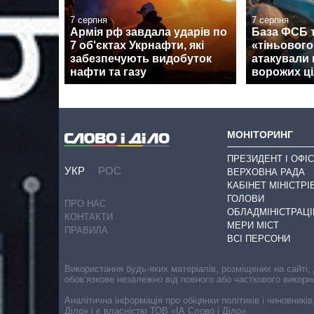
7 серпня
7 серпня
Армія рф завдала ударів по
База ФСБ т
7 об'єктах Укрнафти, які
«тіньовог
забезпечують видобуток
атакували 
нафти та газу
ворожих ці
МОНІТОРИНГ
ПРЕЗИДЕНТ І ОФІС
УКР
РОС
ВЕРХОВНА РАДА
КАБІНЕТ МІНІСТРІ
ГОЛОВИ
ПРО НАС
ОБЛАДМІНІСТРАЦІ
КОНТАКТИ
МЕРИ МІСТ
ПРАВИЛА
ВСІ ПЕРСОНИ
Використання будь-яких матеріалів, розміщених на сайті,
обов’язкове незалежно від повного або часткового викори
Аналітична інформація про обіцянки політиків і чиновників
Діло» і є власністю ТОВ «ІА Слово і Діло».