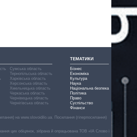
ТЕМАТИКИ
асть
Сумська область
Бізнес
Тернопільська область
Економіка
ь
Харківська область
Культура
Херсонська область
Наука
Хмельницька область
Національна безпека
Черкаська область
Політика
Чернівецька область
Право
Чернігівська область
Суспільство
Фінанси
лання) на www.slovoidilo.ua. Посилання (гіперпосилання)
онання цих обіцянок, зібрана й опрацьована ТОВ «ІА Слово і