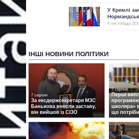
У Кремлі за
Нормандськ
4 листопада 2019
ІНШІ НОВИНИ ПОЛІТИКИ
7 серпня
Перші випл
7 серпня
За ексдержсекретаря МЗС
програмою
Банькова внесли заставу,
школяра» 
він вийшов із СІЗО
що потрібн