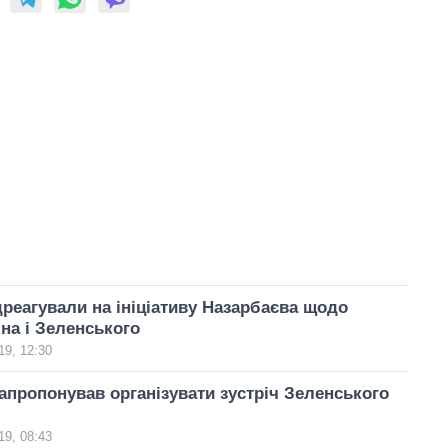
дреагували на ініціативу Назарбаєва щодо
іна і Зеленського
19, 12:30
апропонував організувати зустріч Зеленського
19, 08:43