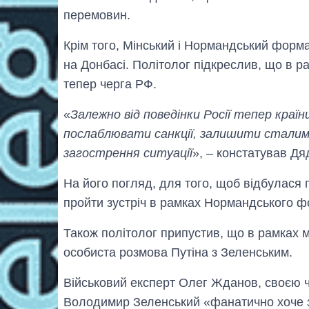
перемовин.
Крім того, Мінський і Нормандський форм
на Донбасі. Політолог підкреслив, що в р
тепер черга РФ.
«
Залежно від поведінки Росії тепер кра
послаблювати санкції, залишити сталими
загострення ситуації
», – констатував Дя
На його погляд, для того, щоб відбулася
пройти зустріч в рамках Нормандського ф
Також політолог припустив, що в рамках 
особиста розмова Путіна з Зеленським.
Військовий експерт Олег Жданов, своєю ч
Володимир Зеленський «фанатично хоче зус