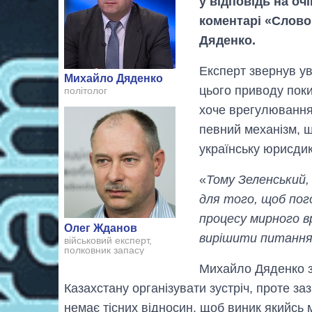
у відповідь на оч
коментарі «Слово
Дяденко.
Експерт звернув ув
Михайло Дяденко
цього приводу поки
політолог
хоче врегулювання
певний механізм, 
українську юрисдик
«
Тому Зеленський
для того, щоб пог
процесу мирного в
Олег Жданов
вирішити питання
військовий експерт,
полковник запасу
Михайло Дяденко зв
Казахстану організувати зустріч, проте за
немає тісних відносин, щоб виник якийсь 