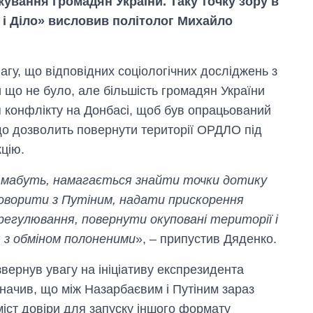
ікування громадян України. Таку точку зору в
 і Діло» висловив політолог Михайло
агу, що відповідних соціологічних досліджень з
 що не було, але більшість громадян України
 конфлікту на Донбасі, щоб був опрацьований
що дозволить повернути території ОРДЛО під
цію.
, мабуть, намагається знайти точки дотику
оворити з Путіним, надати прискорення
регулювання, повернути окуповані території і
 з обміном полоненими
», – припустив Дяденко.
ернув увагу на ініціативу експрезидента
значив, що між Назарбаєвим і Путіним зараз
міст довіри для запуску іншого формату