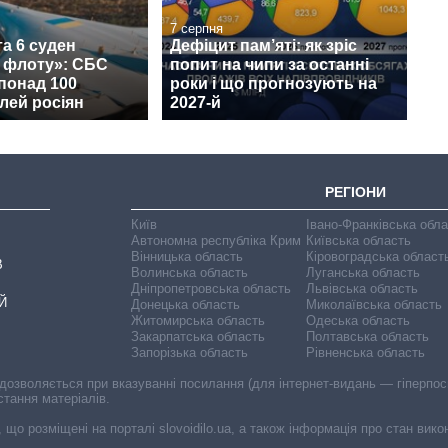
7 серпня
а 6 суден
Дефіцит пам’яті: як зріс
о флоту»: СБС
попит на чипи за останні
понад 100
роки і що прогнозують на
лей росіян
2027-й
РЕГІОНИ
Київ
Івано-Франківська обл
Автономна республіка Крим
Київська область
Вінницька область
Кіровоградська област
В
Волинська область
Луганська область
Дніпропетровська область
Львівська область
Й
Донецька область
Миколаївська область
Житомирська область
Одеська область
Закарпатська область
Полтавська область
Запорізька область
Рівненська область
 дозволяється при вказуванні посилання (для інтернет-видань — гіперпоси
стання матеріалів.
, що розміщені на порталі slovoidilo.ua, а також інформація про стан вик