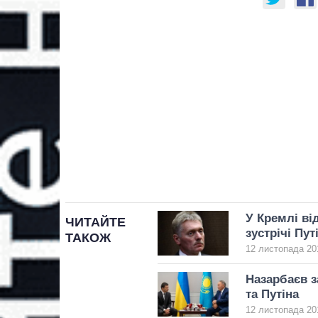
У Кремлі ві
ЧИТАЙТЕ
зустрічі Пут
ТАКОЖ
12 листопада 20
Назарбаєв з
та Путіна
12 листопада 20