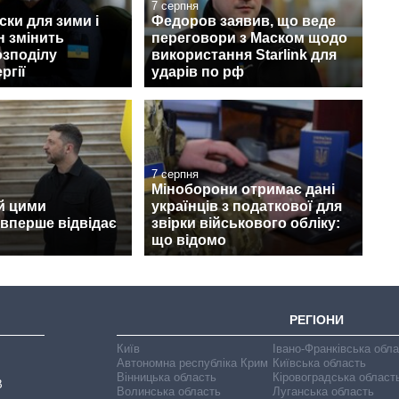
7 серпня
ски для зими і
Федоров заявив, що веде
н змінить
переговори з Маском щодо
озподілу
використання Starlink для
ргії
ударів по рф
7 серпня
Міноборони отримає дані
й цими
українців з податкової для
вперше відвідає
звірки військового обліку:
що відомо
РЕГІОНИ
Київ
Івано-Франківська обл
Автономна республіка Крим
Київська область
Вінницька область
Кіровоградська област
В
Волинська область
Луганська область