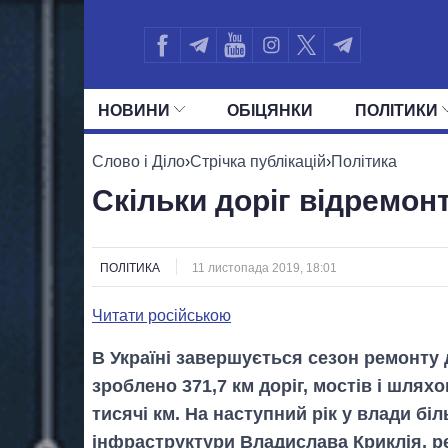
НОВИНИ
ОБIЦЯНКИ
ПОЛIТИКИ
УСІ ПОЛІТИКИ
ПРЕЗИДЕНТ І ОФ
Слово і Діло
›
Стрічка публікацій
›
Політика
Скільки доріг відремонт
ПОЛІТИКА
11 листопада 2019, 18:01
Читати російською
В Україні завершується сезон ремонту 
зроблено 371,7 км доріг, мостів і шлях
тисячі км. На наступний рік у влади бі
інфраструктури Владислава Криклія, ре