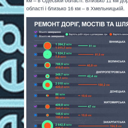
км – в Одеській області. Близько 11 км д
області і близько 16 км – в Хмельницькій.