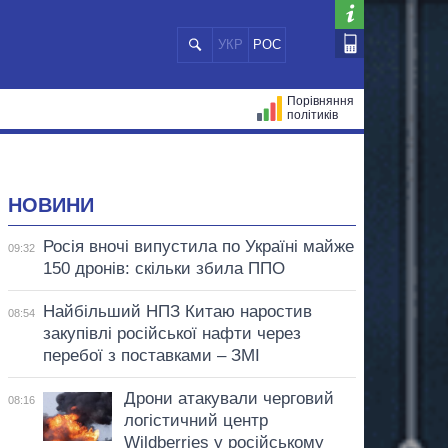
УКР
РОС
Порівняння
політиків
ЦІЙ
МЕРИ МІСТ
ВСІ ПЕРСОНИ
НОВИНИ
Росія вночі випустила по Україні майже
09:32
150 дронів: скільки збила ППО
Найбільший НПЗ Китаю наростив
08:54
закупівлі російської нафти через
перебої з поставками – ЗМІ
Дрони атакували черговий
08:16
логістичний центр
Wildberries у російському