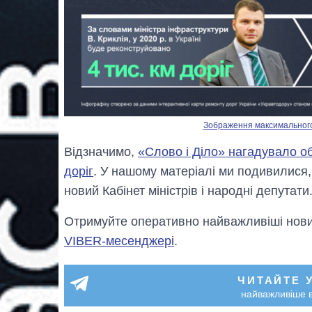
Зображення максимального р
Відзначимо,
«Слово і Діло» нагадувало об
доріг
. У нашому матеріалі ми подивилися
новий Кабінет міністрів і народні депутати
Отримуйте оперативно найважливіші новин
VIBER-месенджері
.
ЧИТАЙТЕ 
найважливіше в