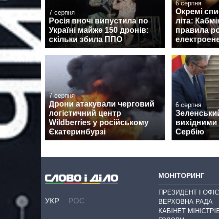
6 серпня
Окремі спи
7 серпня
Росія вночі випустила по
літа: Кабмі
Україні майже 150 дронів:
правила р
скільки збила ППО
електроене
7 серпня
Дрони атакували черговий
6 серпня
логістичний центр
Зеленськи
Wildberries у російському
вихідними 
Єкатеринбурзі
Сербію
МОНІТОРИНГ
ПРЕЗИДЕНТ І ОФІС
УКР
РОС
ВЕРХОВНА РАДА
КАБІНЕТ МІНІСТРІ