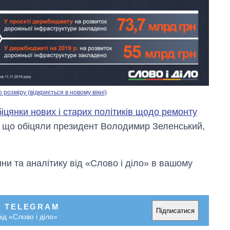
озміру (відкриється в новому вікні)
іцянки нових і старих політиків щодо ремонту
, що обіцяли президент Володимир Зеленський,
.
и та аналітику від «Слово і діло» в вашому
У TELEGRAM
Підписатися
ід «Слово і діло»