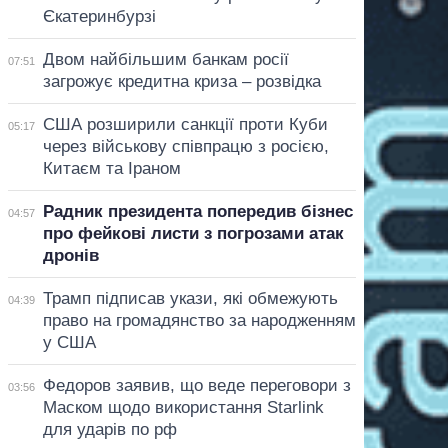
Єкатеринбурзі
Двом найбільшим банкам росії
07:51
загрожує кредитна криза – розвідка
США розширили санкції проти Куби
05:17
через військову співпрацю з росією,
Китаєм та Іраном
Радник президента попередив бізнес
04:57
про фейкові листи з погрозами атак
дронів
Трамп підписав укази, які обмежують
04:39
право на громадянство за народженням
у США
Федоров заявив, що веде переговори з
03:56
Маском щодо використання Starlink
для ударів по рф