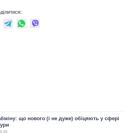
ділитися:
бміну: що нового (і не дуже) обіцяють у сфері
тури
4:44