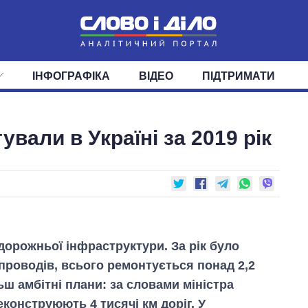
ІНФОГРАФІКА
ВІДЕО
ПІДТРИМАТИ
ІС
СТРІЧКА
ВЕРХОВНА РАДА
ПОДІЇ
СТАТТІ
КАБІНЕТ МІНІСТРІВ
ДУМКИ
ОГЛЯДИ
ГОЛОВИ ОБЛАДМІНІСТРА
ДАЙДЖЕСТИ
ували в Україні за 2019 рік
ПОЛІТИКА
ДЕПУТАТИ
ЕКОНОМІКА
КОМІТЕТИ
СУСПІЛЬСТВО
ФРАКЦІЇ
ОКРУГИ
СВІТ
дорожньої інфраструктури. За рік було
опроводів, всього ремонтується понад 2,2
льш амбітні плани: за словами міністра
конструюють 4 тисячі км доріг. У