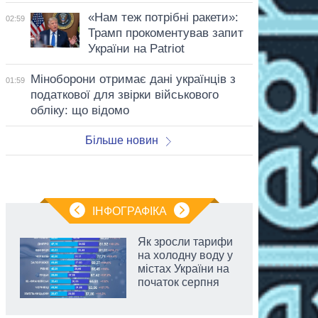
«Нам теж потрібні ракети»:
02:59
Трамп прокоментував запит
України на Patriot
Міноборони отримає дані українців з
01:59
податкової для звірки військового
обліку: що відомо
Більше новин
ІНФОГРАФІКА
Як зросли тарифи
на холодну воду у
містах України на
початок серпня