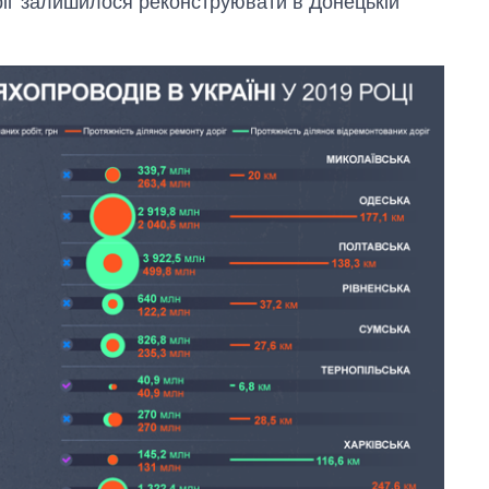
оріг залишилося реконструювати в Донецькій
Скільки картоплі
вирощували в
Україні до і під час
великої війни