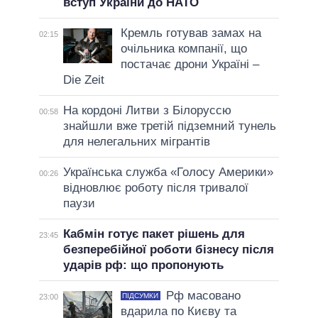
вступ України до НАТО
Кремль готував замах на
02:15
очільника компанії, що
постачає дрони Україні –
Die Zeit
На кордоні Литви з Білоруссю
00:58
знайшли вже третій підземний тунель
для нелегальних мігрантів
Українська служба «Голосу Америки»
00:26
відновлює роботу після тривалої
паузи
Кабмін готує пакет рішень для
23:45
безперебійної роботи бізнесу після
ударів рф: що пропонують
Рф масовано
ПІДСУМКИ
23:00
вдарила по Києву та