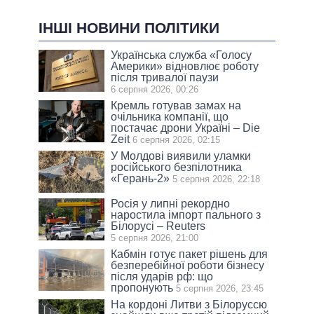
ІНШІ НОВИНИ ПОЛІТИКИ
Українська служба «Голосу
Америки» відновлює роботу
після тривалої паузи
6 серпня 2026, 00:26
Кремль готував замах на
очільника компанії, що
постачає дрони Україні – Die
Zeit
6 серпня 2026, 02:15
У Молдові виявили уламки
російського безпілотника
«Герань-2»
5 серпня 2026, 22:18
Росія у липні рекордно
наростила імпорт пального з
Білорусі – Reuters
5 серпня 2026, 21:00
Кабмін готує пакет рішень для
безперебійної роботи бізнесу
після ударів рф: що
пропонують
5 серпня 2026, 23:45
На кордоні Литви з Білоруссю