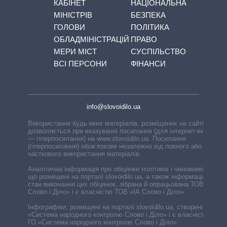
КАБІНЕТ
НАЦІОНАЛЬНА
МІНІСТРІВ
БЕЗПЕКА
ГОЛОВИ
ПОЛІТИКА
ОБЛАДМІНІСТРАЦІЙ
ПРАВО
МЕРИ МІСТ
СУСПІЛЬСТВО
ВСІ ПЕРСОНИ
ФІНАНСИ
info@slovoidilo.ua
Використання будь-яких матеріалів, розміщених на сайті,
дозволяється при вказуванні посилання (для інтернет-видань
— гіперпосилання) на www.slovoidilo.ua. Посилання
(гіперпосилання) обов’язкове незалежно від повного або
часткового використання матеріалів.
Аналітична інформація про обіцянки політиків і чиновників,
що розміщені на порталі slovoidilo.ua, а також інформація про
стан виконання цих обіцянок, зібрана й опрацьована ТОВ «ІА
Слово і Діло» і є власністю ТОВ «ІА Слово і Діло».
Інфографіки, розміщені на порталі slovoidilo.ua, створені ГО
«Система народного контролю Слово і Діло» і є власністю
ГО «Система народного контролю Слово і Діло».