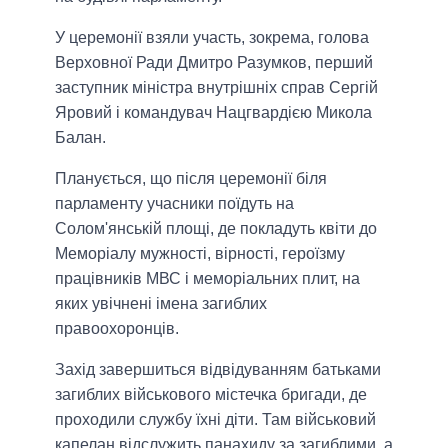
У церемонії взяли участь, зокрема, голова
Верховної Ради Дмитро Разумков, перший
заступник міністра внутрішніх справ Сергій
Яровий і командувач Нацгвардією Микола
Балан.
Планується, що після церемонії біля
парламенту учасники поїдуть на
Солом'янській площі, де покладуть квіти до
Меморіалу мужності, вірності, героїзму
працівників МВС і меморіальних плит, на
яких увічнені імена загиблих
правоохоронців.
Захід завершиться відвідуванням батьками
загиблих військового містечка бригади, де
проходили службу їхні діти. Там військовий
капелан відслужить панахиду за загиблими, а