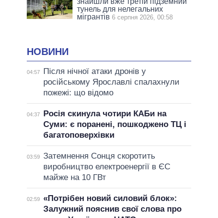
знайшли вже третій підземний
тунель для нелегальних
мігрантів
6 серпня 2026, 00:58
НОВИНИ
Після нічної атаки дронів у
04:57
російському Ярославлі спалахнули
пожежі: що відомо
Росія скинула чотири КАБи на
04:37
Суми: є поранені, пошкоджено ТЦ і
багатоповерхівки
Затемнення Сонця скоротить
03:59
виробництво електроенергії в ЄС
майже на 10 ГВт
«Потрібен новий силовий блок»:
02:59
Залужний пояснив свої слова про