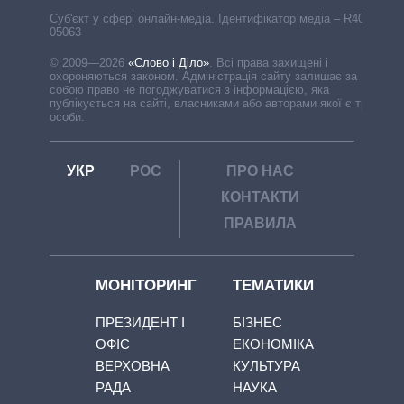
Cуб'єкт у сфері онлайн-медіа. Ідентифікатор медіа – R40-
05063
© 2009—2026
«Слово і Діло»
.
Всі права захищені і
охороняються законом. Адміністрація сайту залишає за
собою право не погоджуватися з інформацією, яка
публікується на сайті, власниками або авторами якої є треті
особи.
УКР
РОС
ПРО НАС
КОНТАКТИ
ПРАВИЛА
МОНІТОРИНГ
ТЕМАТИКИ
ПРЕЗИДЕНТ І
БІЗНЕС
ОФІС
ЕКОНОМІКА
ВЕРХОВНА
КУЛЬТУРА
РАДА
НАУКА