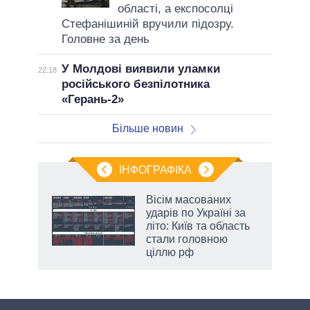
області, а експосолці
Стефанішиній вручили підозру.
Головне за день
У Молдові виявили уламки
22:18
російського безпілотника
«Герань-2»
Більше новин
ІНФОГРАФІКА
нтів:
Вісім масованих
 і
ударів по Україні за
nAI
літо: Київ та область
стали головною
ціллю рф