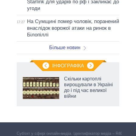
Starlink для ударів по рф і закликає до
угоди
На Сумщині помер чоловік, поранений
17:27
внаслідок ворожої атаки на ринок в
Білопіллі
Більше новин
ІНФОГРАФІКА
 5
Скільки картоплі
вго
вирощували в Україні
до і під час великої
війни
Cуб'єкт у сфері онлайн-медіа. Ідентифікатор медіа – R40-