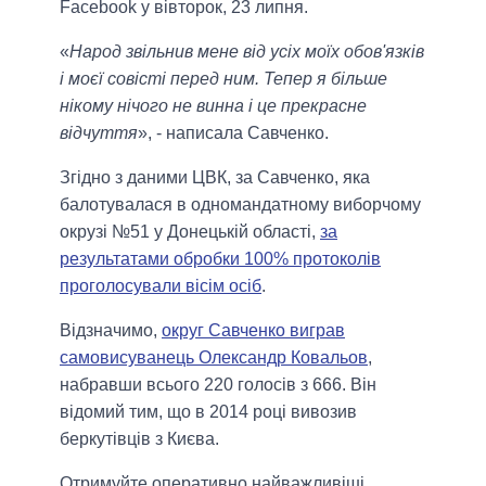
Facebook у вівторок, 23 липня.
«
Народ звільнив мене від усіх моїх обов'язків
і моєї совісті перед ним. Тепер я більше
нікому нічого не винна і це прекрасне
відчуття
», - написала Савченко.
Згідно з даними ЦВК, за Савченко, яка
балотувалася в одномандатному виборчому
окрузі №51 у Донецькій області,
за
результатами обробки 100% протоколів
проголосували вісім осіб
.
Відзначимо,
округ Савченко виграв
самовисуванець Олександр Ковальов
,
набравши всього 220 голосів з 666. Він
відомий тим, що в 2014 році вивозив
беркутівців з Києва.
Отримуйте оперативно найважливіші