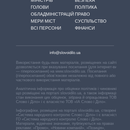
МІНІСТРІВ
БЕЗПЕКА
ГОЛОВИ
ПОЛІТИКА
ОБЛАДМІНІСТРАЦІЙ
ПРАВО
МЕРИ МІСТ
СУСПІЛЬСТВО
ВСІ ПЕРСОНИ
ФІНАНСИ
info@slovoidilo.ua
Використання будь-яких матеріалів, розміщених на сайті,
дозволяється при вказуванні посилання (для інтернет-видань
— гіперпосилання) на www.slovoidilo.ua. Посилання
(гіперпосилання) обов’язкове незалежно від повного або
часткового використання матеріалів.
Аналітична інформація про обіцянки політиків і чиновників,
що розміщені на порталі slovoidilo.ua, а також інформація про
стан виконання цих обіцянок, зібрана й опрацьована ТОВ «ІА
Слово і Діло» і є власністю ТОВ «ІА Слово і Діло».
Інфографіки, розміщені на порталі slovoidilo.ua, створені ГО
«Система народного контролю Слово і Діло» і є власністю
ГО «Система народного контролю Слово і Діло».
Матеріали, відмічені значками, публікуються на правах
реклами: «Промо», «Новини компаній», «Позиція»,