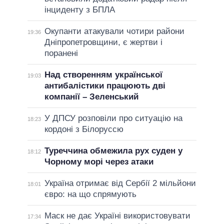
інциденту з БПЛА
Окупанти атакували чотири райони
19:36
Дніпропетровщини, є жертви і
поранені
Над створенням української
19:03
антибалістики працюють дві
компанії – Зеленський
У ДПСУ розповіли про ситуацію на
18:23
кордоні з Білоруссю
Туреччина обмежила рух суден у
18:12
Чорному морі через атаки
Україна отримає від Сербії 2 мільйони
18:01
євро: на що спрямують
Маск не дає Україні використовувати
17:34