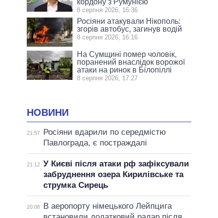
кордону з Румунією
8 серпня 2026, 16:36
Росіяни атакували Нікополь:
згорів автобус, загинув водій
8 серпня 2026, 16:16
На Сумщині помер чоловік,
поранений внаслідок ворожої
атаки на ринок в Білопіллі
8 серпня 2026, 17:27
НОВИНИ
Росіяни вдарили по середмістю
21:57
Павлограда, є постраждалі
У Києві після атаки рф зафіксували
21:12
забруднення озера Кирилівське та
струмка Сирець
В аеропорту німецького Лейпцига
20:08
встановили додатковий радар після