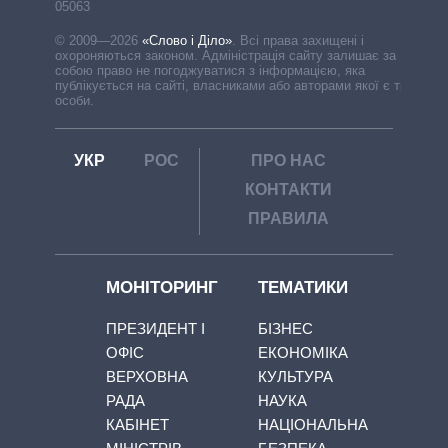
05063
© 2009—2026
«Слово і Діло»
.
Всі права захищені і
охороняються законом. Адміністрація сайту залишає за
собою право не погоджуватися з інформацією, яка
публікується на сайті, власниками або авторами якої є треті
особи.
УКР
РОС
ПРО НАС
КОНТАКТИ
ПРАВИЛА
МОНІТОРИНГ
ТЕМАТИКИ
ПРЕЗИДЕНТ І
БІЗНЕС
ОФІС
ЕКОНОМІКА
ВЕРХОВНА
КУЛЬТУРА
РАДА
НАУКА
КАБІНЕТ
НАЦІОНАЛЬНА