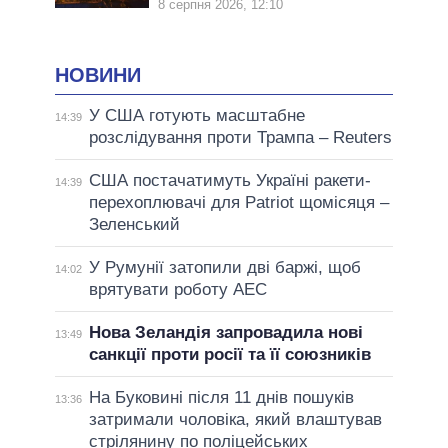
8 серпня 2026, 12:10
НОВИНИ
У США готують масштабне
14:39
розслідування проти Трампа – Reuters
США постачатимуть Україні ракети-
14:39
перехоплювачі для Patriot щомісяця –
Зеленський
У Румунії затопили дві баржі, щоб
14:02
врятувати роботу АЕС
Нова Зеландія запровадила нові
13:49
санкції проти росії та її союзників
На Буковині після 11 днів пошуків
13:36
затримали чоловіка, який влаштував
стрілянину по поліцейських