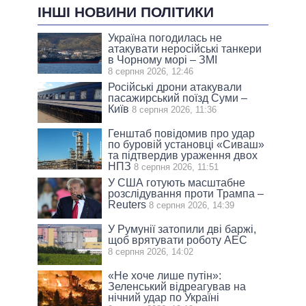
ІНШІ НОВИНИ ПОЛІТИКИ
Україна погодилась не
атакувати неросійські танкери
в Чорному морі – ЗМІ
8 серпня 2026, 12:46
Російські дрони атакували
пасажирський поїзд Суми –
Київ
8 серпня 2026, 11:36
Генштаб повідомив про удар
по буровій установці «Сиваш»
та підтвердив ураження двох
НПЗ
8 серпня 2026, 11:51
У США готують масштабне
розслідування проти Трампа –
Reuters
8 серпня 2026, 14:39
У Румунії затопили дві баржі,
щоб врятувати роботу АЕС
8 серпня 2026, 14:02
«Не хоче лише путін»:
Зеленський відреагував на
нічний удар по Україні