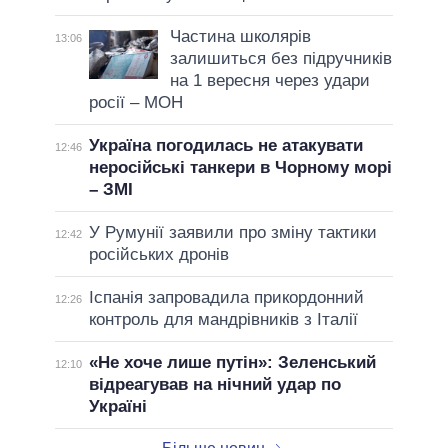
Частина школярів
13:06
залишиться без підручників
на 1 вересня через удари
росії – МОН
Україна погодилась не атакувати
12:46
неросійські танкери в Чорному морі
– ЗМІ
У Румунії заявили про зміну тактики
12:42
російських дронів
Іспанія запровадила прикордонний
12:26
контроль для мандрівників з Італії
«Не хоче лише путін»: Зеленський
12:10
відреагував на нічний удар по
Україні