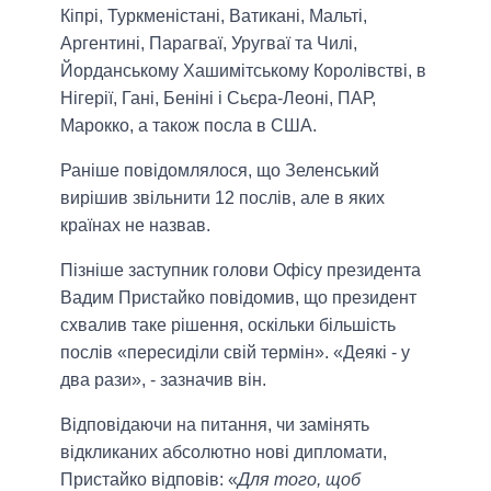
Кіпрі, Туркменістані, Ватикані, Мальті,
Аргентині, Парагваї, Уругваї та Чилі,
Йорданському Хашимітському Королівстві, в
Нігерії, Гані, Беніні і Сьєра-Леоні, ПАР,
Марокко, а також посла в США.
Раніше повідомлялося, що Зеленський
вирішив звільнити 12 послів, але в яких
країнах не назвав.
Пізніше заступник голови Офісу президента
Вадим Пристайко повідомив, що президент
схвалив таке рішення, оскільки більшість
послів «пересиділи свій термін». «Деякі - у
два рази», - зазначив він.
Відповідаючи на питання, чи замінять
відкликаних абсолютно нові дипломати,
Пристайко відповів: «
Для того, щоб