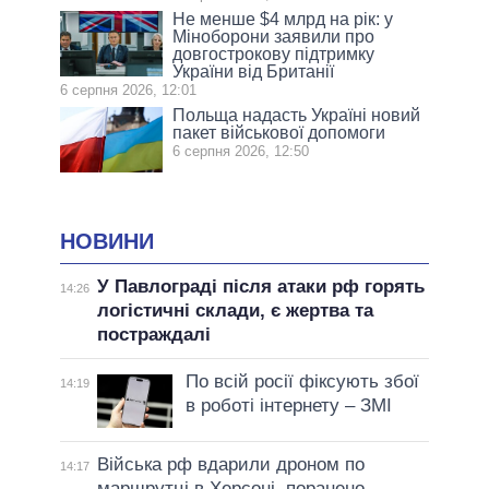
Не менше $4 млрд на рік: у
Міноборони заявили про
довгострокову підтримку
України від Британії
6 серпня 2026, 12:01
Польща надасть Україні новий
пакет військової допомоги
6 серпня 2026, 12:50
НОВИНИ
У Павлограді після атаки рф горять
14:26
логістичні склади, є жертва та
постраждалі
По всій росії фіксують збої
14:19
в роботі інтернету – ЗМІ
Війська рф вдарили дроном по
14:17
маршрутці в Херсоні, поранено