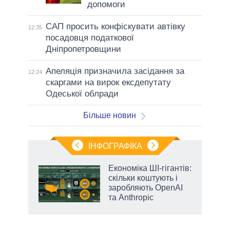
допомоги
САП просить конфіскувати автівку
12:35
посадовця податкової
Дніпропетровщини
Апеляція призначила засідання за
12:24
скаргами на вирок ексдепутату
Одеської облради
Більше новин
ІНФОГРАФІКА
ільки
Економіка ШІ-гігантів:
нків
скільки коштують і
 за
заробляють OpenAI
ті
та Anthropic