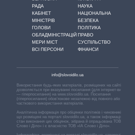
РАДА
НАУКА
КАБІНЕТ
НАЦІОНАЛЬНА
МІНІСТРІВ
БЕЗПЕКА
ГОЛОВИ
ПОЛІТИКА
ОБЛАДМІНІСТРАЦІЙ
ПРАВО
МЕРИ МІСТ
СУСПІЛЬСТВО
ВСІ ПЕРСОНИ
ФІНАНСИ
info@slovoidilo.ua
Використання будь-яких матеріалів, розміщених на сайті,
дозволяється при вказуванні посилання (для інтернет-видань
— гіперпосилання) на www.slovoidilo.ua. Посилання
(гіперпосилання) обов’язкове незалежно від повного або
часткового використання матеріалів.
Аналітична інформація про обіцянки політиків і чиновників,
що розміщені на порталі slovoidilo.ua, а також інформація про
стан виконання цих обіцянок, зібрана й опрацьована ТОВ «ІА
Слово і Діло» і є власністю ТОВ «ІА Слово і Діло».
Інфографіки, розміщені на порталі slovoidilo.ua, створені ГО