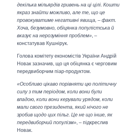
декілька мільярдів гривень на ці цілі. Кошти
якраз знайти можливо, але те, що це
провокуватиме негативні явища, – факт.
Хоча, безумовно, обіцянка популістська й
вказує на нерозуміння проблем»
, –
констатував Кушнірук.
Голова комітету економістів України Андрій
Новак зазначив, що ця обіцянка є черговим
передвиборчим піар-продуктом.
«Особливо цікаво порівняти цю політичну
силу з тим періодом, коли вони були
владою, коли вони керували урядом, коли
мали свого президента, який нічого не
зробив щодо цих пільг. Це не що інше, як
передвиборчий популізм»
, – підкреслив
Новак.