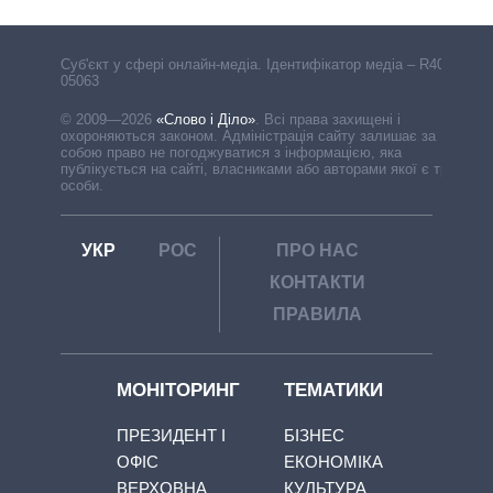
Cуб'єкт у сфері онлайн-медіа. Ідентифікатор медіа – R40-
05063
© 2009—2026
«Слово і Діло»
.
Всі права захищені і
охороняються законом. Адміністрація сайту залишає за
собою право не погоджуватися з інформацією, яка
публікується на сайті, власниками або авторами якої є треті
особи.
УКР
РОС
ПРО НАС
КОНТАКТИ
ПРАВИЛА
МОНІТОРИНГ
ТЕМАТИКИ
ПРЕЗИДЕНТ І
БІЗНЕС
ОФІС
ЕКОНОМІКА
ВЕРХОВНА
КУЛЬТУРА