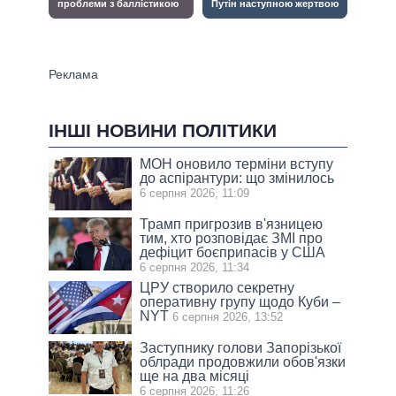
ІНШІ НОВИНИ ПОЛІТИКИ
МОН оновило терміни вступу
до аспірантури: що змінилось
6 серпня 2026, 11:09
Трамп пригрозив в'язницею
тим, хто розповідає ЗМІ про
дефіцит боєприпасів у США
6 серпня 2026, 11:34
ЦРУ створило секретну
оперативну групу щодо Куби –
NYT
6 серпня 2026, 13:52
Заступнику голови Запорізької
облради продовжили обов'язки
ще на два місяці
6 серпня 2026, 11:26