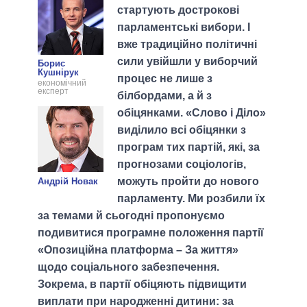
стартують дострокові
парламентські вибори. І
вже традиційно політичні
сили увійшли у виборчий
Борис
Кушнірук
процес не лише з
економічний
експерт
білбордами, а й з
обіцянками. «Слово і Діло»
виділило всі обіцянки з
програм тих партій, які, за
прогнозами соціологів,
можуть пройти до нового
Андрій Новак
парламенту. Ми розбили їх
за темами й сьогодні пропонуємо
подивитися програмне положення партії
«Опозиційна платформа – За життя»
щодо соціального забезпечення.
Зокрема, в партії обіцяють підвищити
виплати при народженні дитини: за