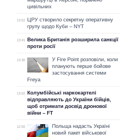
цивільних
ЦРУ створило секретну оперативну
13:52
групу щодо Куби – NYT
Велика Британія розширила санкції
13:41
проти росії
У Fire Point розповіли, коли
13:30
планують перше бойове
застосування системи
Freya
Колумбійські наркокартелі
13:02
відправляють до України бійців,
щоб отримати досвід дронової
війни – FT
Польща надасть Україні
12:50
новий пакет військової