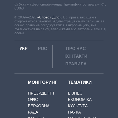
Cуб'єкт у сфері онлайн-медіа. Ідентифікатор медіа – R40-
05063
© 2009—2026
«Слово і Діло»
.
Всі права захищені і
охороняються законом. Адміністрація сайту залишає за
собою право не погоджуватися з інформацією, яка
публікується на сайті, власниками або авторами якої є треті
особи.
УКР
РОС
ПРО НАС
КОНТАКТИ
ПРАВИЛА
МОНІТОРИНГ
ТЕМАТИКИ
ПРЕЗИДЕНТ І
БІЗНЕС
ОФІС
ЕКОНОМІКА
ВЕРХОВНА
КУЛЬТУРА
РАДА
НАУКА