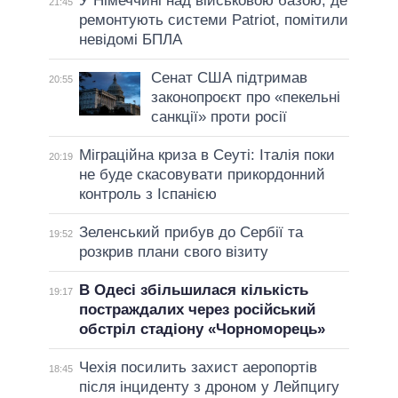
У Німеччині над військовою базою, де
21:45
ремонтують системи Patriot, помітили
невідомі БПЛА
Сенат США підтримав
20:55
законопроєкт про «пекельні
санкції» проти росії
Міграційна криза в Сеуті: Італія поки
20:19
не буде скасовувати прикордонний
контроль з Іспанією
Зеленський прибув до Сербії та
19:52
розкрив плани свого візиту
В Одесі збільшилася кількість
19:17
постраждалих через російський
обстріл стадіону «Чорноморець»
Чехія посилить захист аеропортів
18:45
після інциденту з дроном у Лейпцигу