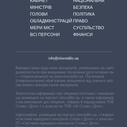
КАБІНЕТ
НАЦІОНАЛЬНА
МІНІСТРІВ
БЕЗПЕКА
ГОЛОВИ
ПОЛІТИКА
ОБЛАДМІНІСТРАЦІЙ
ПРАВО
МЕРИ МІСТ
СУСПІЛЬСТВО
ВСІ ПЕРСОНИ
ФІНАНСИ
info@slovoidilo.ua
Використання будь-яких матеріалів, розміщених на сайті,
дозволяється при вказуванні посилання (для інтернет-видань
— гіперпосилання) на www.slovoidilo.ua. Посилання
(гіперпосилання) обов’язкове незалежно від повного або
часткового використання матеріалів.
Аналітична інформація про обіцянки політиків і чиновників,
що розміщені на порталі slovoidilo.ua, а також інформація про
стан виконання цих обіцянок, зібрана й опрацьована ТОВ «ІА
Слово і Діло» і є власністю ТОВ «ІА Слово і Діло».
Інфографіки, розміщені на порталі slovoidilo.ua, створені ГО
«Система народного контролю Слово і Діло» і є власністю
ГО «Система народного контролю Слово і Діло».