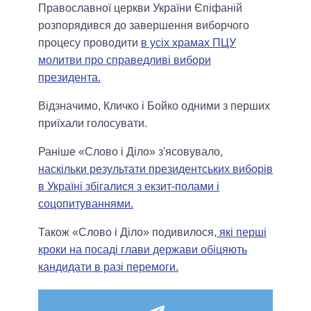
Православної церкви України Єпіфаній
розпорядився до завершення виборчого
процесу проводити
в усіх храмах ПЦУ
молитви про справедливі вибори
президента.
Відзначимо, Кличко і Бойко одними з перших
приїхали голосувати.
Раніше «Слово і Діло» з'ясовувало,
наскільки результати президентських виборів
в Україні збігалися з екзит-полами і
соцопитуваннями.
Також «Слово і Діло» подивилося,
які перші
кроки на посаді глави держави обіцяють
кандидати в разі перемоги.