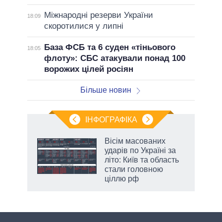
Міжнародні резерви України
18:09
скоротилися у липні
База ФСБ та 6 суден «тіньового
18:05
флоту»: СБС атакували понад 100
ворожих цілей росіян
Більше новин
ІНФОГРАФІКА
жет
Вісім масованих
ударів по Україні за
ків
літо: Київ та область
стали головною
ціллю рф