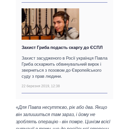
Захист Гриба подасть скаргу до ЄСПЛ
Захист засудженого в Росії українця Павла
Гриба оскаржить обвинувальний вирок і
звернеться з позовом до Європейського
суду з прав людини.
22 березня 2019, 12:38
«
Для Павла несуттєво, рік або два. Якщо
він залишиться там зараз, і йому не
зроблять операцію - він помре. Цинізм всієї
ситуації в тому, що до російської сторони