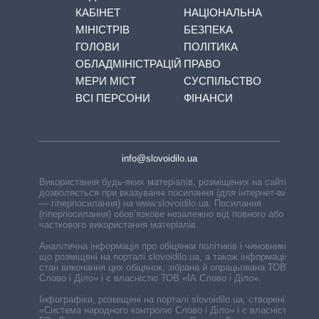
КАБІНЕТ
НАЦІОНАЛЬНА
МІНІСТРІВ
БЕЗПЕКА
ГОЛОВИ
ПОЛІТИКА
ОБЛАДМІНІСТРАЦІЙ
ПРАВО
МЕРИ МІСТ
СУСПІЛЬСТВО
ВСІ ПЕРСОНИ
ФІНАНСИ
info@slovoidilo.ua
Використання будь-яких матеріалів, розміщених на сайті,
дозволяється при вказуванні посилання (для інтернет-видань
— гіперпосилання) на www.slovoidilo.ua. Посилання
(гіперпосилання) обов’язкове незалежно від повного або
часткового використання матеріалів.
Аналітична інформація про обіцянки політиків і чиновників,
що розміщені на порталі slovoidilo.ua, а також інформація про
стан виконання цих обіцянок, зібрана й опрацьована ТОВ «ІА
Слово і Діло» і є власністю ТОВ «ІА Слово і Діло».
Інфографіки, розміщені на порталі slovoidilo.ua, створені ГО
«Система народного контролю Слово і Діло» і є власністю