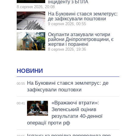
інциденту з БПЛА
8 серпня 2026, 20:08
На Буковині стався землетрус:
де зафіксували поштовхи
9 серпня 2026, 00:55
Окупанти атакували чотири
райони Дніпропетровщини, є
жертви і поранені
8 серпня 2026, 19:36
НОВИНИ
На Буковині стався землетрус: де
00:55
зафіксували поштовхи
«Вражаючі втрати»:
00:41
Зеленський оцінив
результати 40-денної
операції проти рф
Іспанська розвідка попередила про