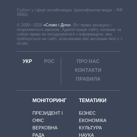
Cуб'єкт у сфері онлайн-медіа. Ідентифікатор медіа – R40-
05063
© 2009—2026
«Слово і Діло»
.
Всі права захищені і
охороняються законом. Адміністрація сайту залишає за
собою право не погоджуватися з інформацією, яка
публікується на сайті, власниками або авторами якої є треті
особи.
УКР
РОС
ПРО НАС
КОНТАКТИ
ПРАВИЛА
МОНІТОРИНГ
ТЕМАТИКИ
ПРЕЗИДЕНТ І
БІЗНЕС
ОФІС
ЕКОНОМІКА
ВЕРХОВНА
КУЛЬТУРА
РАДА
НАУКА