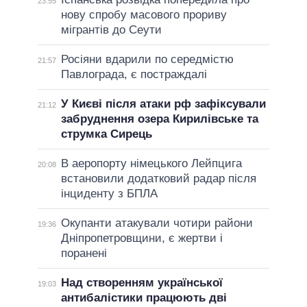
23:55
нову спробу масового прориву
мігрантів до Сеути
Росіяни вдарили по середмістю
21:57
Павлограда, є постраждалі
У Києві після атаки рф зафіксували
21:12
забруднення озера Кирилівське та
струмка Сирець
В аеропорту німецького Лейпцига
20:08
встановили додатковий радар після
інциденту з БПЛА
Окупанти атакували чотири райони
19:36
Дніпропетровщини, є жертви і
поранені
Над створенням української
19:03
антибалістики працюють дві