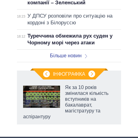
компанії – Зеленський
У ДПСУ розповіли про ситуацію на
18:23
кордоні з Білоруссю
Туреччина обмежила рух суден у
18:12
Чорному морі через атаки
Більше новин
ІНФОГРАФІКА
жет
Як за 10 років
змінилася кількість
ків
вступників на
бакалаврат,
магістратуру та
аспірантуру