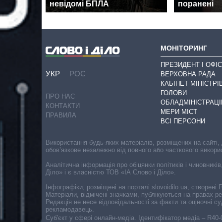
невідомі БПЛА
поранені
МОНІТОРИНГ
ПРЕЗИДЕНТ І ОФІС
УКР
РОС
ВЕРХОВНА РАДА
КАБІНЕТ МІНІСТРІ
ГОЛОВИ
ПРО НАС
ОБЛАДМІНІСТРАЦІ
КОНТАКТИ
МЕРИ МІСТ
ПРАВИЛА
ВСІ ПЕРСОНИ
Використання будь-яких матеріалів, розміщених на сайті,
обов’язкове незалежно від повного або часткового викори
Аналітична інформація про обіцянки політиків і чиновників
Діло» і є власністю ТОВ «ІА Слово і Діло».
Інфографіки, розміщені на порталі slovoidilo.ua, створен
Матеріали, відмічені значками, публікуються на правах р
Редакція не несе відповідальності за факти та оціночні 
рекламодавець.
Cуб'єкт у сфері онлайн-медіа. Ідентифікатор медіа – R40