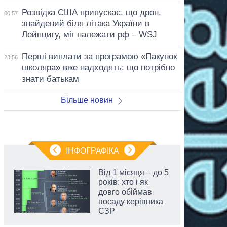
Розвідка США припускає, що дрон,
00:57
знайдений біля літака України в
Лейпцигу, міг належати рф – WSJ
Перші виплати за програмою «Пакунок
23:56
школяра» вже надходять: що потрібно
знати батькам
Більше новин
ІНФОГРАФІКА
Від 1 місяця – до 5
років: хто і як
довго обіймав
посаду керівника
СЗР