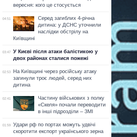
вересня: кого це стосується
Серед загиблих 4-річна
04:51
дитина: у ДСНС уточнили
наслідки обстрілу на
Київщині
У Києві після атаки балістикою у
03:47
двох районах сталися пожежі
На Київщині через російську атаку
02:53
загинули троє людей, серед них
дитина
Частину військових з полку
02:41
«Скеля» почали переводити
в інші підрозділи – ЗМІ
Удари рф по портах можуть удвічі
01:59
скоротити експорт українського зерна