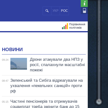
УКР
РОС
Порівняння
політиків
ЦІЙ
МЕРИ МІСТ
ВСІ ПЕРСОНИ
НОВИНИ
Дрони атакували два НПЗ у
09:24
росії, спалахнули масштабні
пожежі
Зеленський та Сибіга відреагували на
08:47
ухвалення «пекельних санкцій» проти
рф
Частині пенсіонерів та отримувачів
05:15
соцвиплат треба змінити банк до 15