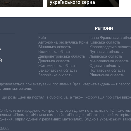
українського зерна
РЕГІОНИ
Київ
Івано-Франківська обл
Автономна республіка Крим
Київська область
Вінницька область
Кіровоградська област
В
Волинська область
Луганська область
Дніпропетровська область
Львівська область
Й
Донецька область
Миколаївська область
Житомирська область
Одеська область
Закарпатська область
Полтавська область
Запорізька область
Рівненська область
 дозволяється при вказуванні посилання (для інтернет-видань — гіперпоси
стання матеріалів.
, що розміщені на порталі slovoidilo.ua, а також інформація про стан вик
і ГО «Система народного контролю Слово і Діло» і є власністю ГО «Систе
еклами: «Промо», «Новини компаній», «Позиція», «Партнерський матеріал
судження, оприлюднені у рекламних матеріалах. Згідно з українським зак
-05063