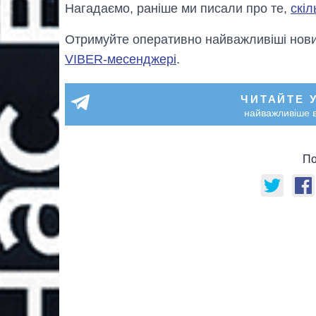
Нагадаємо, раніше ми писали про те,
скіл
Отримуйте оперативно найважливіші новин
VIBER-месенджері
.
ЧИТАЙТЕ 
найважливіше в
По