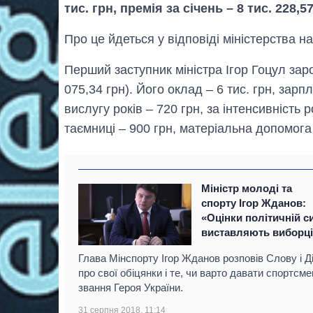
тис. грн, премія за січень – 8 тис. 228,57
Про це йдеться у відповіді міністерства на
Перший заступник міністра Ігор Гоцул заро
075,34 грн). Його оклад – 6 тис. грн, зарп
вислугу років – 720 грн, за інтенсивність 
таємниці – 900 грн, матеріальна допомога –
Міністр молоді та
спорту Ігор Жданов:
«Оцінки політичній с
виставляють виборці
Глава Мінспорту Ігор Жданов розповів Слову і Д
про свої обіцянки і те, чи варто давати спортсм
звання Героя України.
31 серпня 2018, 11:14