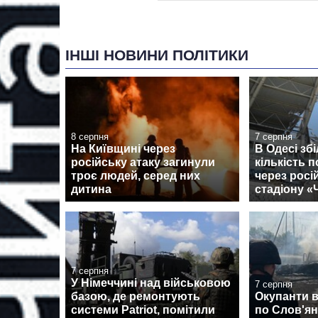
ІНШІ НОВИНИ ПОЛІТИКИ
8 серпня
7 серпня
На Київщині через
В Одесі зб
російську атаку загинули
кількість 
троє людей, серед них
через росі
дитина
стадіону 
7 серпня
У Німеччині над військовою
7 серпня
базою, де ремонтують
Окупанти 
системи Patriot, помітили
по Слов'янс