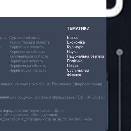
ТЕМАТИКИ
асть
Сумська область
Бізнес
Тернопільська область
Економіка
ь
Харківська область
Культура
Херсонська область
Наука
Хмельницька область
Національна безпека
Черкаська область
Політика
Чернівецька область
Право
Чернігівська область
Суспільство
Фінанси
лання) на www.slovoidilo.ua. Посилання (гіперпосилання)
онання цих обіцянок, зібрана й опрацьована ТОВ «ІА Слово і
ма народного контролю Слово і Діло».
», «Спецпроєкт», «За підтримки».
онодавством відповідальність за зміст реклами несе