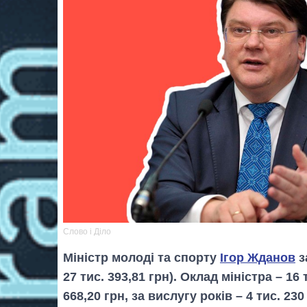
Слово і Діло
Міністр молоді та спорту
Ігор Жданов
з
27 тис. 393,81 грн). Оклад міністра – 16
668,20 грн, за вислугу років – 4 тис. 23