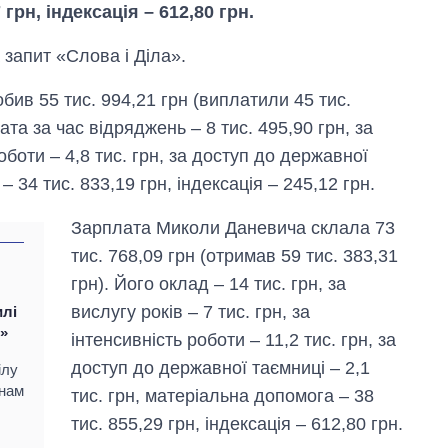
 грн, індексація – 612,80 грн.
 запит «Слова і Діла».
бив 55 тис. 994,21 грн (виплатили 45 тис.
лата за час відряджень – 8 тис. 495,90 грн, за
роботи – 4,8 тис. грн, за доступ до державної
 34 тис. 833,19 грн, індексація – 245,12 грн.
Зарплата Миколи Даневича склала 73
тис. 768,09 грн (отримав 59 тис. 383,31
грн). Його оклад – 14 тис. грн, за
вислугу років – 7 тис. грн, за
илі
»
інтенсивність роботи – 11,2 тис. грн, за
Дефіцит пам’яті:
як зріс попит на
доступ до державної таємниці – 2,1
ілу
чипи за останні
енам
тис. грн, матеріальна допомога – 38
роки і що
прогнозують на
тис. 855,29 грн, індексація – 612,80 грн.
2027-й