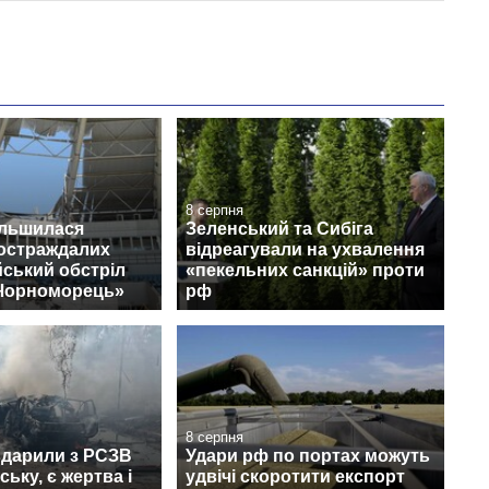
8 серпня
ільшилася
Зеленський та Сибіга
постраждалих
відреагували на ухвалення
йський обстріл
«пекельних санкцій» проти
«Чорноморець»
рф
8 серпня
вдарили з РСЗВ
Удари рф по портах можуть
ьку, є жертва і
удвічі скоротити експорт