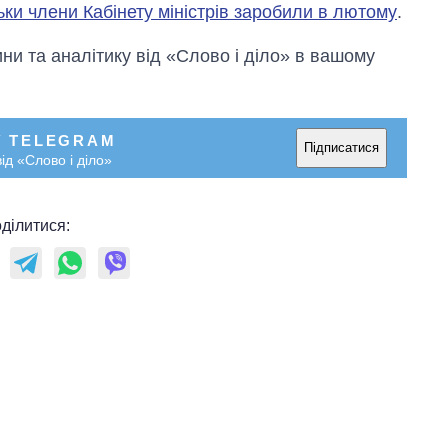
ьки члени Кабінету міністрів заробили в лютому
.
и та аналітику від «Слово і діло» в вашому
У TELEGRAM
Підписатися
ід «Слово і діло»
ділитися: