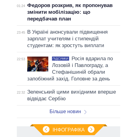
Федоров розкрив, як пропонував
01:24
змінити мобілізацію: що
передбачав план
В Україні анонсували підвищення
23:45
зарплат учителям і стипендій
студентам: як зростуть виплати
Росія вдарила по
ПІДСУМКИ
22:53
Лозовій і Павлограду, а
Стефанішиній обрали
запобіжний захід. Головне за день
Зеленський цими вихідними вперше
22:32
відвідає Сербію
Більше новин
ІНФОГРАФІКА