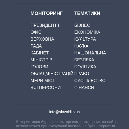
МОНІТОРИНГ
ТЕМАТИКИ
ПРЕЗИДЕНТ І
БІЗНЕС
ОФІС
ЕКОНОМІКА
ВЕРХОВНА
КУЛЬТУРА
РАДА
НАУКА
КАБІНЕТ
НАЦІОНАЛЬНА
МІНІСТРІВ
БЕЗПЕКА
ГОЛОВИ
ПОЛІТИКА
ОБЛАДМІНІСТРАЦІЙ
ПРАВО
МЕРИ МІСТ
СУСПІЛЬСТВО
ВСІ ПЕРСОНИ
ФІНАНСИ
info@slovoidilo.ua
Використання будь-яких матеріалів, розміщених на сайті,
дозволяється при вказуванні посилання (для інтернет-видань