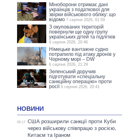
Міноборони отримає дані
українців з податкової для
звірки військового обліку: що
відомо
7 серпня 2026, 01:59
З окупованих територій
повернули ще одну групу
українських дітей та підлітків
6 серпня 2026, 20:46
Німецьке вантажне судно
потрапило під атаку дронів у
Чорному морі – DW
6 серпня 2026, 21:29
Зеленський доручив
підготувати «спеціальну
санкційну операцію» проти
росії
6 серпня 2026, 20:41
НОВИНИ
США розширили санкції проти Куби
05:17
через військову співпрацю з росією,
Китаєм та Іраном