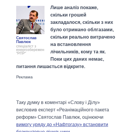
Лише аналіз покаже,
скільки грошей
закладалося, скільки з них
було отримано облгазами,
скільки реально витрачено
Святослав
Павлюк
на встановлення
спеціаліст з
енергозбереження
лічильників, кому та як.
"РПР"
Поки цих даних немає,
питання лишається відкрите.
Таку думку в коментарі «Слову і Ділу»
висловив експерт «Реанімаційного пакета
реформ» Святослав Павлюк, оцінюючи
вимогу уряду до «Нафтогазу» встановити
безкоштовно лічильники
.