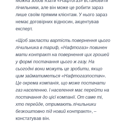
Можна зобов’язати «Нафтогаз» встановити
лічильники, але він може це робити зараз
лише своїм прямим клієнтам. У нього зараз
немає договірних відносин, акцентував
експерт.
«Щоб закласти вартість повернення цього
лічильника в тариф, «Нафтогаз» повинен
мати контракт на повернення цих грошей
у формі постачання цього ж газу. На
сьогодні вони можуть це зробити, якщо
цим займатиметься «Нафтогазпостач».
Це окрема компанія, що може постачати
газ населенню. І населення має перейти на
постачання до цієї компанії. От саме ті,
хто перейде, отримають лічильники
безкоштовно під новий контракт»
, –
констатував він.