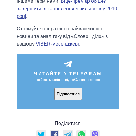
іншими термінами.
Віце-прем'єр обіцяє
завершити встановлення лічильників у 2019
році
.
Отримуйте оперативно найважливіші
новини та аналітику від «Слово і діло» в
вашому
VIBER-месенджері
.
ЧИТАЙТЕ У TELEGRAM
найважливіше від «Слово і діло»
Підписатися
Поділитися: