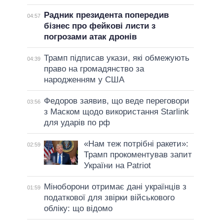
Радник президента попередив
04:57
бізнес про фейкові листи з
погрозами атак дронів
Трамп підписав укази, які обмежують
04:39
право на громадянство за
народженням у США
Федоров заявив, що веде переговори
03:56
з Маском щодо використання Starlink
для ударів по рф
«Нам теж потрібні ракети»:
02:59
Трамп прокоментував запит
України на Patriot
Міноборони отримає дані українців з
01:59
податкової для звірки військового
обліку: що відомо