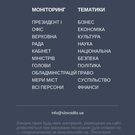
МОНІТОРИНГ
ТЕМАТИКИ
ПРЕЗИДЕНТ І
БІЗНЕС
ОФІС
ЕКОНОМІКА
ВЕРХОВНА
КУЛЬТУРА
РАДА
НАУКА
КАБІНЕТ
НАЦІОНАЛЬНА
МІНІСТРІВ
БЕЗПЕКА
ГОЛОВИ
ПОЛІТИКА
ОБЛАДМІНІСТРАЦІЙ
ПРАВО
МЕРИ МІСТ
СУСПІЛЬСТВО
ВСІ ПЕРСОНИ
ФІНАНСИ
info@slovoidilo.ua
Використання будь-яких матеріалів, розміщених на сайті,
дозволяється при вказуванні посилання (для інтернет-видань
— гіперпосилання) на www.slovoidilo.ua. Посилання