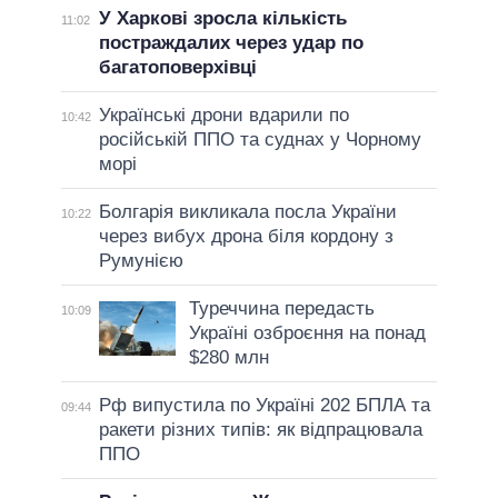
У Харкові зросла кількість
11:02
постраждалих через удар по
багатоповерхівці
Українські дрони вдарили по
10:42
російській ППО та суднах у Чорному
морі
Болгарія викликала посла України
10:22
через вибух дрона біля кордону з
Румунією
Туреччина передасть
10:09
Україні озброєння на понад
$280 млн
Рф випустила по Україні 202 БПЛА та
09:44
ракети різних типів: як відпрацювала
ППО