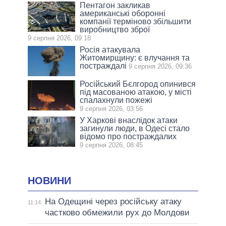
Пентагон закликав
американські оборонні
компанії терміново збільшити
виробництво зброї
9 серпня 2026, 09:18
Росія атакувала
Житомирщину: є влучання та
постраждалі
9 серпня 2026, 09:36
Російський Бєлгород опинився
під масованою атакою, у місті
спалахнули пожежі
9 серпня 2026, 03:56
У Харкові внаслідок атаки
загинули люди, в Одесі стало
відомо про постраждалих
9 серпня 2026, 08:45
НОВИНИ
На Одещині через російську атаку
11:14
частково обмежили рух до Молдови