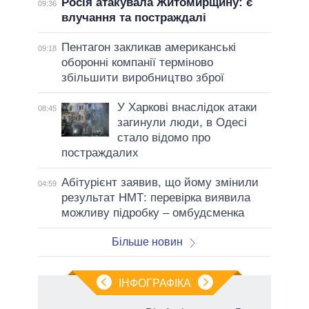
Росія атакувала Житомирщину: є
09:36
влучання та постраждалі
Пентагон закликав американські
09:18
оборонні компанії терміново
збільшити виробництво зброї
У Харкові внаслідок атаки
08:45
загинули люди, в Одесі
стало відомо про
постраждалих
Абітурієнт заявив, що йому змінили
04:59
результат НМТ: перевірка виявила
можливу підробку – омбудсменка
Більше новин
ІНФОГРАФІКА