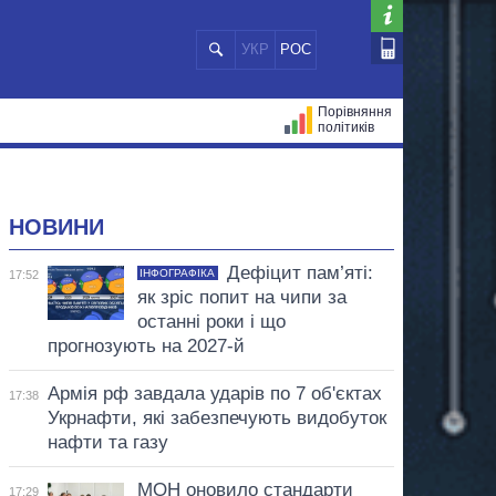
УКР
РОС
Порівняння
політиків
ЦІЙ
МЕРИ МІСТ
ВСІ ПЕРСОНИ
НОВИНИ
Дефіцит пам’яті:
ІНФОГРАФІКА
17:52
як зріс попит на чипи за
останні роки і що
прогнозують на 2027-й
Армія рф завдала ударів по 7 об'єктах
17:38
Укрнафти, які забезпечують видобуток
нафти та газу
МОН оновило стандарти
17:29