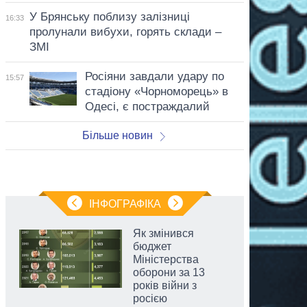
У Брянську поблизу залізниці
16:33
пролунали вибухи, горять склади –
ЗМІ
Росіяни завдали удару по
15:57
стадіону «Чорноморець» в
Одесі, є постраждалий
Більше новин
ІНФОГРАФІКА
Як змінився
бюджет
Міністерства
оборони за 13
років війни з
росією