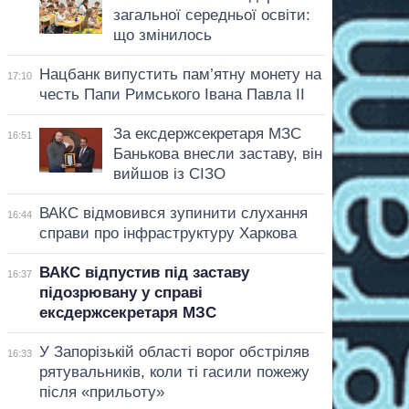
загальної середньої освіти:
що змінилось
Нацбанк випустить пам’ятну монету на
17:10
честь Папи Римського Івана Павла II
За ексдержсекретаря МЗС
16:51
Банькова внесли заставу, він
вийшов із СІЗО
ВАКС відмовився зупинити слухання
16:44
справи про інфраструктуру Харкова
ВАКС відпустив під заставу
16:37
підозрювану у справі
ексдержсекретаря МЗС
У Запорізькій області ворог обстріляв
16:33
рятувальників, коли ті гасили пожежу
після «прильоту»