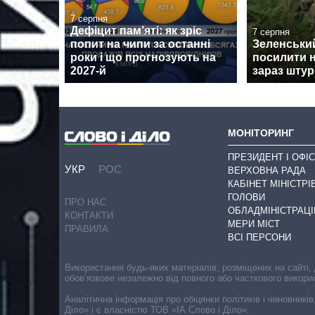
7 серпня
Дефіцит пам’яті: як зріс
7 серпня
попит на чипи за останні
Зеленськи
роки і що прогнозують на
посилити н
2027-й
зараз штур
МОНІТОРИНГ
ПРЕЗИДЕНТ І ОФІС
УКР
РОС
ВЕРХОВНА РАДА
КАБІНЕТ МІНІСТРІ
ГОЛОВИ
ПРО НАС
ОБЛАДМІНІСТРАЦІ
КОНТАКТИ
МЕРИ МІСТ
ПРАВИЛА
ВСІ ПЕРСОНИ
Використання будь-яких матеріалів, розміщених на сайті,
обов’язкове незалежно від повного або часткового викори
Аналітична інформація про обіцянки політиків і чиновників
Діло» і є власністю ТОВ «ІА Слово і Діло».