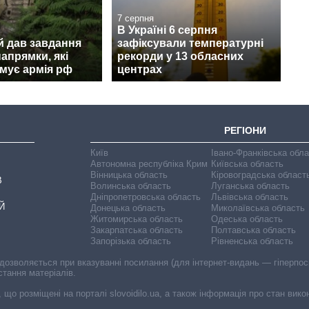
7 серпня
В Україні 6 серпня
й дав завдання
зафіксували температурні
апрямки, які
рекорди у 13 обласних
мує армія рф
центрах
РЕГІОНИ
Київ
Івано-Франківська обл
Автономна республіка Крим
Київська область
Вінницька область
Кіровоградська област
В
Волинська область
Луганська область
Дніпропетровська область
Львівська область
Й
Донецька область
Миколаївська область
Житомирська область
Одеська область
Закарпатська область
Полтавська область
Запорізька область
Рівненська область
 дозволяється при вказуванні посилання (для інтернет-видань — гіперпоси
стання матеріалів.
, що розміщені на порталі slovoidilo.ua, а також інформація про стан вик