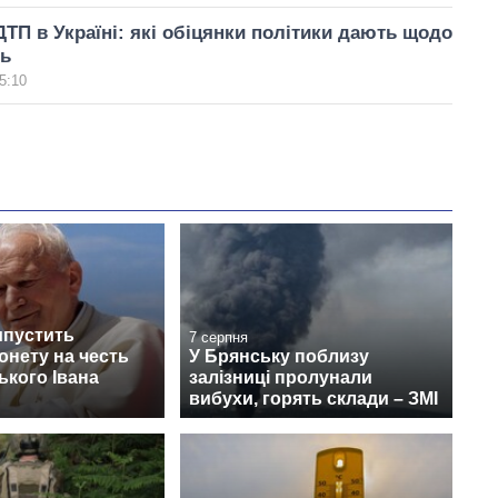
ДТП в Україні: які обіцянки політики дають щодо
нь
5:10
ипустить
7 серпня
онету на честь
У Брянську поблизу
кого Івана
залізниці пролунали
вибухи, горять склади – ЗМІ