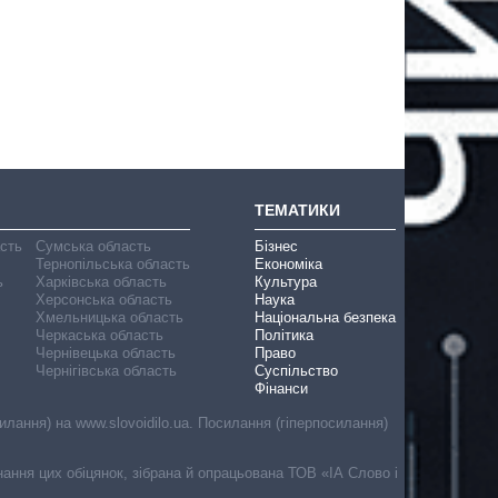
ТЕМАТИКИ
асть
Сумська область
Бізнес
Тернопільська область
Економіка
ь
Харківська область
Культура
Херсонська область
Наука
Хмельницька область
Національна безпека
Черкаська область
Політика
Чернівецька область
Право
Чернігівська область
Суспільство
Фінанси
лання) на www.slovoidilo.ua. Посилання (гіперпосилання)
онання цих обіцянок, зібрана й опрацьована ТОВ «ІА Слово і