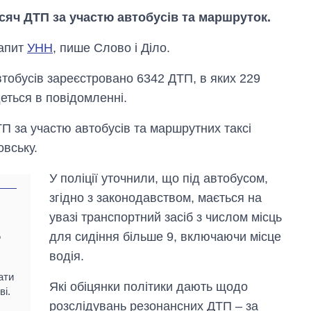
тисяч ДТП за участю автобусів та маршруток.
запит
УНН
, пише Слово і Діло.
втобусів зареєстровано 6342 ДТП, в яких 229
деться в повідомленні.
П за участю автобусів та маршрутних таксі
овську.
У поліції уточнили, що під автобусом,
згідно з законодавством, мається на
увазі транспортний засіб з числом місць
для сидіння більше 9, включаючи місце
Дефіцит пам’яті:
о
як зріс попит на
водія.
чипи за останні
роки і що
ати
Які обіцянки політики дають щодо
прогнозують на
ві.
2027-й
розслідувань резонансних ДТП – за