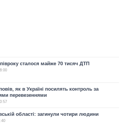
а півроку сталося майже 70 тисяч ДТП
8:00
овів, як в Україні посилять контроль за
ими перевезеннями
0:57
вській області: загинули чотири людини
:40