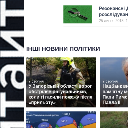
Резонансні 
розслідува
25 липня 2018, 1
ІНШІ НОВИНИ ПОЛІТИКИ
7 серпня
7 серпня
У Запорізькій області ворог
Нацбанк в
обстріляв рятувальників,
пам’ятну м
коли ті гасили пожежу після
Папи Римсь
«прильоту»
Павла II