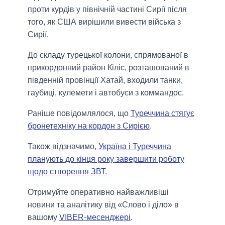
проти курдів у північній частині Сирії після
того, як США вирішили вивести війська з
Сирії.
До складу турецької колони, спрямованої в
прикордонний район Кіліс, розташований в
південній провінції Хатай, входили танки,
гаубиці, кулемети і автобуси з коммандос.
Раніше повідомлялося, що
Туреччина стягує
бронетехніку на кордон з Сирією
.
Також відзначимо,
Україна і Туреччина
планують до кінця року завершити роботу
щодо створення ЗВТ.
Отримуйте оперативно найважливіші
новини та аналітику від «Слово і діло» в
вашому
VIBER-месенджері
.