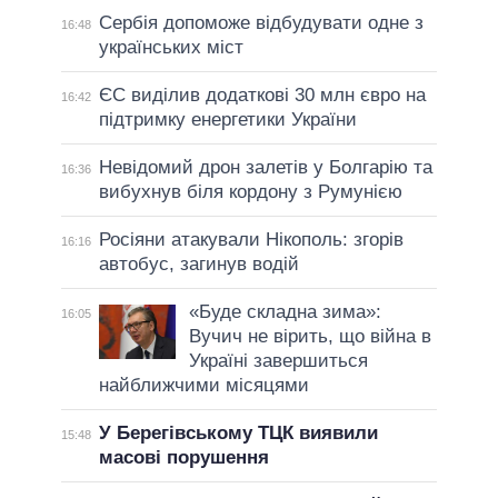
Сербія допоможе відбудувати одне з
16:48
українських міст
ЄС виділив додаткові 30 млн євро на
16:42
підтримку енергетики України
Невідомий дрон залетів у Болгарію та
16:36
вибухнув біля кордону з Румунією
Росіяни атакували Нікополь: згорів
16:16
автобус, загинув водій
«Буде складна зима»:
16:05
Вучич не вірить, що війна в
Україні завершиться
найближчими місяцями
У Берегівському ТЦК виявили
15:48
масові порушення