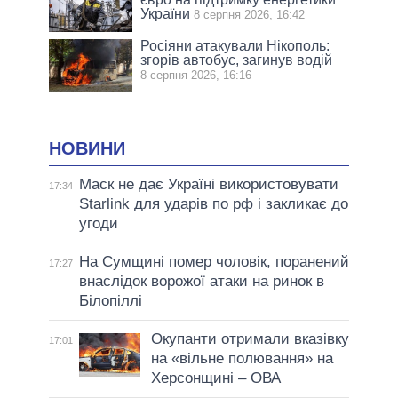
України
8 серпня 2026, 16:42
Росіяни атакували Нікополь:
згорів автобус, загинув водій
8 серпня 2026, 16:16
НОВИНИ
Маск не дає Україні використовувати
17:34
Starlink для ударів по рф і закликає до
угоди
На Сумщині помер чоловік, поранений
17:27
внаслідок ворожої атаки на ринок в
Білопіллі
Окупанти отримали вказівку
17:01
на «вільне полювання» на
Херсонщині – ОВА