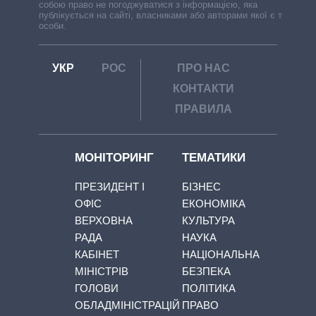
собою право не погоджуватися з інформацією, яка
публікується на сайті, власниками або авторами якої є треті
особи.
УКР
РОС
ПРО НАС
КОНТАКТИ
ПРАВИЛА
МОНІТОРИНГ
ТЕМАТИКИ
ПРЕЗИДЕНТ І
БІЗНЕС
ОФІС
ЕКОНОМІКА
ВЕРХОВНА
КУЛЬТУРА
РАДА
НАУКА
КАБІНЕТ
НАЦІОНАЛЬНА
МІНІСТРІВ
БЕЗПЕКА
ГОЛОВИ
ПОЛІТИКА
ОБЛАДМІНІСТРАЦІЙ
ПРАВО