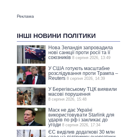
ІНШІ НОВИНИ ПОЛІТИКИ
Нова Зеландія запровадила
нові санкції проти росії та її
союзників
8 серпня 2026, 13:49
У США готують масштабне
розслідування проти Трампа –
Reuters
8 серпня 2026, 14:39
У Берегівському ТЦК виявили
масові порушення
8 серпня 2026, 15:48
Маск не дає Україні
використовувати Starlink для
ударів по рф і закликає до
угоди
8 серпня 2026, 17:34
ЄС виділив додаткові 30 млн
євро на підтримку енергетики