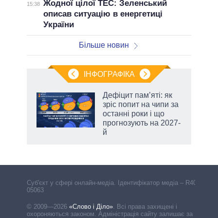
Жодної цілої ТЕС: Зеленський
15:38
описав ситуацію в енергетиці
України
Більше новин
ІНФОГРАФІКА
Дефіцит пам’яті: як
 за
зріс попит на чипи за
асть
останні роки і що
прогнозують на 2027-
й
аспі
Cуб'єкт у сфері онлайн-медіа. Ідентифікатор медіа – R40-
05063
© 2009—2026
«Слово і Діло»
.
Всі права захищені і
охороняються законом. Адміністрація сайту залишає за