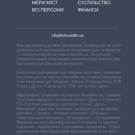
МЕРИ МІСТ
СУСПІЛЬСТВО
ВСІ ПЕРСОНИ
ФІНАНСИ
info@slovoidilo.ua
Використання будь-яких матеріалів, розміщених на сайті,
дозволяється при вказуванні посилання (для інтернет-видань
— гіперпосилання) на www.slovoidilo.ua. Посилання
(гіперпосилання) обов’язкове незалежно від повного або
часткового використання матеріалів.
Аналітична інформація про обіцянки політиків і чиновників,
що розміщені на порталі slovoidilo.ua, а також інформація про
стан виконання цих обіцянок, зібрана й опрацьована ТОВ «ІА
Слово і Діло» і є власністю ТОВ «ІА Слово і Діло».
Інфографіки, розміщені на порталі slovoidilo.ua, створені ГО
«Система народного контролю Слово і Діло» і є власністю
ГО «Система народного контролю Слово і Діло».
Матеріали, відмічені значками, публікуються на правах
реклами: «Промо», «Новини компаній», «Позиція»,
«Партнерський матеріал», «Спецпроєкт», «За підтримки».
Редакція не несе відповідальності за факти та оціночні
судження, оприлюднені у рекламних матеріалах. Згідно з
українським законодавством відповідальність за зміст