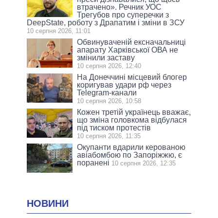
втрачено». Речник УОС
Трегубов про cуперечки з
DeepState, роботу з Драпатим і зміни в ЗСУ
10 серпня 2026, 11:01
Обвинуваченій ексначальниці
апарату Харківської ОВА не
змінили заставу
10 серпня 2026, 12:40
На Донеччині місцевий блогер
коригував удари рф через
Telegram-канали
10 серпня 2026, 10:58
Кожен третій українець вважає,
що зміна головкома відбулася
під тиском протестів
10 серпня 2026, 11:35
Окупанти вдарили керованою
авіабомбою по Запоріжжю, є
поранені
10 серпня 2026, 12:35
НОВИНИ