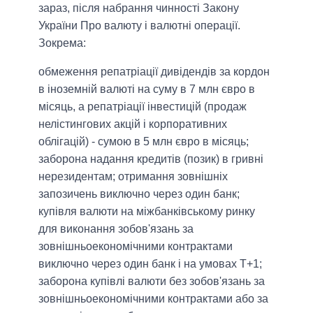
зараз, після набрання чинності Закону
України Про валюту і валютні операції.
Зокрема:
обмеження репатріації дивідендів за кордон
в іноземній валюті на суму в 7 млн ​​євро в
місяць, а репатріації інвестицій (продаж
нелістингових акцій і корпоративних
облігацій) - сумою в 5 млн євро в місяць;
заборона надання кредитів (позик) в гривні
нерезидентам; отримання зовнішніх
запозичень виключно через один банк;
купівля валюти на міжбанківському ринку
для виконання зобов'язань за
зовнішньоекономічними контрактами
виключно через один банк і на умовах Т+1;
заборона купівлі валюти без зобов'язань за
зовнішньоекономічними контрактами або за