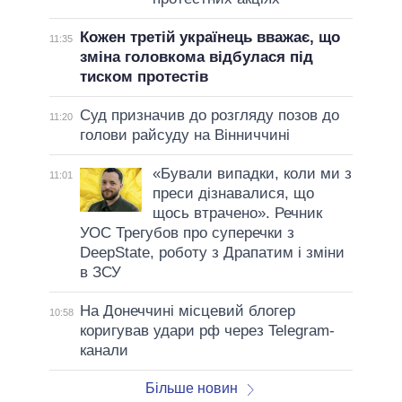
Кожен третій українець вважає, що
11:35
зміна головкома відбулася під
тиском протестів
Суд призначив до розгляду позов до
11:20
голови райсуду на Вінниччині
«Бували випадки, коли ми з
11:01
преси дізнавалися, що
щось втрачено». Речник
УОС Трегубов про cуперечки з
DeepState, роботу з Драпатим і зміни
в ЗСУ
На Донеччині місцевий блогер
10:58
коригував удари рф через Telegram-
канали
Більше новин