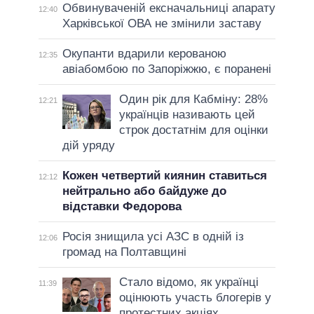
Обвинуваченій ексначальниці апарату
12:40
Харківської ОВА не змінили заставу
Окупанти вдарили керованою
12:35
авіабомбою по Запоріжжю, є поранені
Один рік для Кабміну: 28%
12:21
українців називають цей
строк достатнім для оцінки
дій уряду
Кожен четвертий киянин ставиться
12:12
нейтрально або байдуже до
відставки Федорова
Росія знищила усі АЗС в одній із
12:06
громад на Полтавщині
Стало відомо, як українці
11:39
оцінюють участь блогерів у
протестних акціях