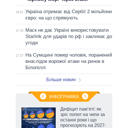
Україна отримає від Сербії 2 мільйони
18:01
євро: на що спрямують
Маск не дає Україні використовувати
17:34
Starlink для ударів по рф і закликає до
угоди
На Сумщині помер чоловік, поранений
17:27
внаслідок ворожої атаки на ринок в
Білопіллі
Більше новин
ІНФОГРАФІКА
 5
Дефіцит пам’яті: як
вго
зріс попит на чипи за
останні роки і що
прогнозують на 2027-