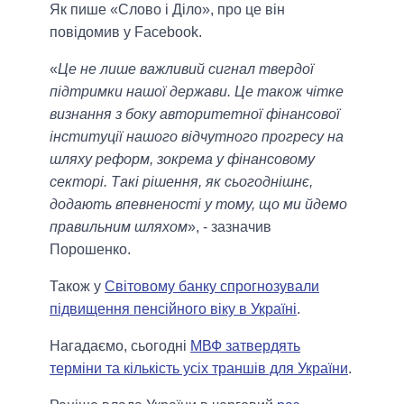
Як пише «Слово і Діло», про це він
повідомив у Facebook.
«
Це не лише важливий сигнал твердої
підтримки нашої держави. Це також чітке
визнання з боку авторитетної фінансової
інституції нашого відчутного прогресу на
шляху реформ, зокрема у фінансовому
секторі. Такі рішення, як сьогоднішнє,
додають впевненості у тому, що ми йдемо
правильним шляхом
», - зазначив
Порошенко.
Також у
Світовому банку спрогнозували
підвищення пенсійного віку в Україні
.
Нагадаємо, сьогодні
МВФ затвердять
терміни та кількість усіх траншів для України
.