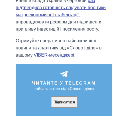
Раніше влада України в черговий
раз
підтвердила готовність слідувати політики
макроекономічної стабілізації
,
впроваджувати реформ для підвищення
припливу інвестицій і посилення росту.
Отримуйте оперативно найважливіші
новини та аналітику від «Слово і діло» в
вашому
VIBER-месенджері
.
ЧИТАЙТЕ У TELEGRAM
найважливіше від «Слово і діло»
Підписатися