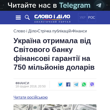
УКР
РОС
НОВИНИ
Слово і Діло
›
Стрічка публікацій
›
Фінанси
Україна отримала від
ОБIЦЯНКИ
СТРІЧКА
ПОЛІТИКА
Світового банку
ПОДІЇ
ЕКОНОМІКА
ПОЛIТИКИ
фінансові гарантії на
СТАТТІ
СУСПІЛЬСТВО
ІНФОГРАФІКА
ДУМКИ
СВІТ
УСІ ПОЛІТИКИ
750 мільйонів доларів
ОГЛЯДИ
ПРЕЗИДЕНТ І ОФІС
ВІДЕО
ДАЙДЖЕСТИ
ВЕРХОВНА РАДА
ФІНАНСИ
ПІДТРИМАТИ
КАБІНЕТ МІНІСТРІВ
18 грудня 2018, 20:50
ГОЛОВИ ОБЛАДМІНІСТРАЦІЙ
ПОРІВНЯННЯ ПОЛІТИКІВ
Читати російською
МЕРИ МІСТ
ВСІ ПЕРСОНИ