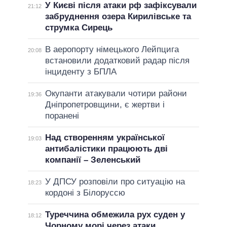
У Києві після атаки рф зафіксували
21:12
забруднення озера Кирилівське та
струмка Сирець
В аеропорту німецького Лейпцига
20:08
встановили додатковий радар після
інциденту з БПЛА
Окупанти атакували чотири райони
19:36
Дніпропетровщини, є жертви і
поранені
Над створенням української
19:03
антибалістики працюють дві
компанії – Зеленський
У ДПСУ розповіли про ситуацію на
18:23
кордоні з Білоруссю
Туреччина обмежила рух суден у
18:12
Чорному морі через атаки