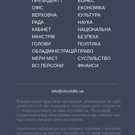
ПРЕЗИДЕНТ І
БІЗНЕС
ОФІС
ЕКОНОМІКА
ВЕРХОВНА
КУЛЬТУРА
РАДА
НАУКА
КАБІНЕТ
НАЦІОНАЛЬНА
МІНІСТРІВ
БЕЗПЕКА
ГОЛОВИ
ПОЛІТИКА
ОБЛАДМІНІСТРАЦІЙ
ПРАВО
МЕРИ МІСТ
СУСПІЛЬСТВО
ВСІ ПЕРСОНИ
ФІНАНСИ
info@slovoidilo.ua
Використання будь-яких матеріалів, розміщених на сайті,
дозволяється при вказуванні посилання (для інтернет-видань
— гіперпосилання) на www.slovoidilo.ua. Посилання
(гіперпосилання) обов’язкове незалежно від повного або
часткового використання матеріалів.
Аналітична інформація про обіцянки політиків і чиновників,
що розміщені на порталі slovoidilo.ua, а також інформація про