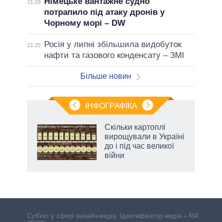
Німецьке вантажне судно
21:29
потрапило під атаку дронів у
Чорному морі – DW
Росія у липні збільшила видобуток
21:25
нафти та газового конденсату – ЗМІ
Більше новин
ІНФОГРАФІКА
Скільки картоплі
ть
вирощували в Україні
до і під час великої
війни
Cуб'єкт у сфері онлайн-медіа. Ідентифікатор медіа – R40-