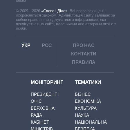
05063
© 2009—2026
«Слово і Діло»
.
Всі права захищені і
охороняються законом. Адміністрація сайту залишає за
собою право не погоджуватися з інформацією, яка
публікується на сайті, власниками або авторами якої є треті
особи.
УКР
РОС
ПРО НАС
КОНТАКТИ
ПРАВИЛА
МОНІТОРИНГ
ТЕМАТИКИ
ПРЕЗИДЕНТ І
БІЗНЕС
ОФІС
ЕКОНОМІКА
ВЕРХОВНА
КУЛЬТУРА
РАДА
НАУКА
КАБІНЕТ
НАЦІОНАЛЬНА
МІНІСТРІВ
БЕЗПЕКА