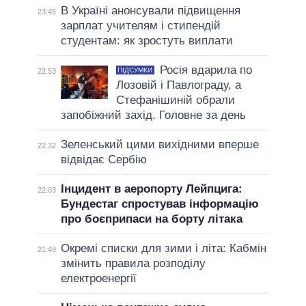
В Україні анонсували підвищення
23:45
зарплат учителям і стипендій
студентам: як зростуть виплати
Росія вдарила по
ПІДСУМКИ
22:53
Лозовій і Павлограду, а
Стефанішиній обрали
запобіжний захід. Головне за день
Зеленський цими вихідними вперше
22:32
відвідає Сербію
Інцидент в аеропорту Лейпцига:
22:03
Бундестаг спростував інформацію
про боєприпаси на борту літака
Окремі списки для зими і літа: Кабмін
21:49
змінить правила розподілу
електроенергії