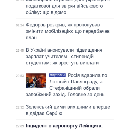
01:59
податкової для звірки військового
обліку: що відомо
Федоров розкрив, як пропонував
01:24
змінити мобілізацію: що передбачав
план
В Україні анонсували підвищення
23:45
зарплат учителям і стипендій
студентам: як зростуть виплати
Росія вдарила по
ПІДСУМКИ
22:53
Лозовій і Павлограду, а
Стефанішиній обрали
запобіжний захід. Головне за день
Зеленський цими вихідними вперше
22:32
відвідає Сербію
Інцидент в аеропорту Лейпцига:
22:03