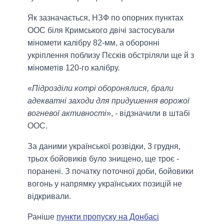
Як зазначається, НЗФ по опорних пунктах
ООС біля Кримського двічі застосували
міномети калібру 82-мм, а оборонні
укріплення поблизу Пєсків обстріляли ще й з
мінометів 120-го калібру.
«
Підрозділи котрі оборонялися, брали
адекватні заходи для придушення ворожої
вогневої активності
», - відзначили в штабі
ООС.
За даними української розвідки, 3 грудня,
трьох бойовиків було знищено, ще троє -
поранені. З початку поточної доби, бойовики
вогонь у напрямку українських позицій не
відкривали.
Раніше
пункти пропуску на Донбасі