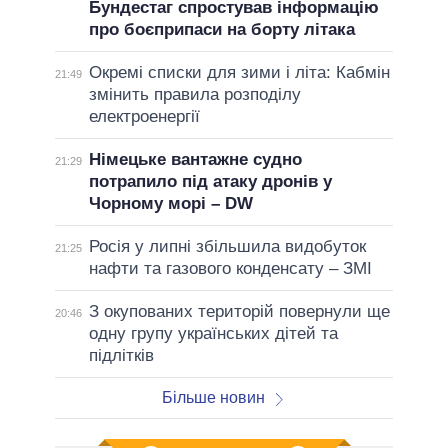
Бундестаг спростував інформацію
про боєприпаси на борту літака
Окремі списки для зими і літа: Кабмін
21:49
змінить правила розподілу
електроенергії
Німецьке вантажне судно
21:29
потрапило під атаку дронів у
Чорному морі – DW
Росія у липні збільшила видобуток
21:25
нафти та газового конденсату – ЗМІ
З окупованих територій повернули ще
20:46
одну групу українських дітей та
підлітків
Більше новин