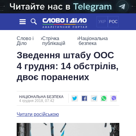
УКР
РОС
НОВИНИ
Слово і
›
Стрічка
›
Національна
Діло
публікацій
безпека
ОБIЦЯНКИ
СТРІЧКА
ПОЛІТИКА
Зведення штабу ООС
ПОДІЇ
ЕКОНОМІКА
4 грудня: 14 обстрілів,
ПОЛIТИКИ
СТАТТІ
СУСПІЛЬСТВО
двоє поранених
ІНФОГРАФІКА
ДУМКИ
СВІТ
УСІ ПОЛІТИКИ
ОГЛЯДИ
ПРЕЗИДЕНТ І ОФІС
ВІДЕО
ДАЙДЖЕСТИ
ВЕРХОВНА РАДА
НАЦІОНАЛЬНА БЕЗПЕКА
4 грудня 2018, 07:42
ПІДТРИМАТИ
КАБІНЕТ МІНІСТРІВ
ГОЛОВИ ОБЛАДМІНІСТРАЦІЙ
Читати російською
ПОРІВНЯННЯ ПОЛІТИКІВ
МЕРИ МІСТ
ВСІ ПЕРСОНИ