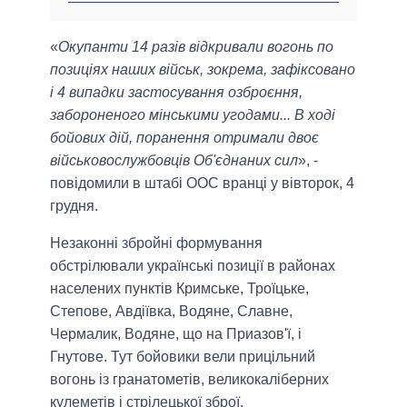
«
Окупанти 14 разів відкривали вогонь по
позиціях наших військ, зокрема, зафіксовано
і 4 випадки застосування озброєння,
забороненого мінськими угодами... В ході
бойових дій, поранення отримали двоє
військовослужбовців Об'єднаних сил
», -
повідомили в штабі ООС вранці у вівторок, 4
грудня.
Незаконні збройні формування
обстрілювали українські позиції в районах
населених пунктів Кримське, Троїцьке,
Степове, Авдіївка, Водяне, Славне,
Чермалик, Водяне, що на Приазов'ї, і
Гнутове. Тут бойовики вели прицільний
вогонь із гранатометів, великокаліберних
кулеметів і стрілецької зброї.