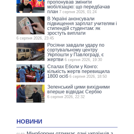
пропонував змінити
мобілізацію: що передбачав
план
7 серпня 2026, 01:24
В Україні анонсували
підвищення зарплат учителям і
стипендій студентам: як
зростуть виплати
6 серпня 2026, 23:45
Росіяни завдали удару по
сортувальному центру
Укрпошти у Павлограді, є
жертви
6 серпня 2026, 19:30
Спалах Еболи у Конго:
кількість жертв перевищила
1800 осіб
6 серпня 2026, 18:50
Зеленський цими вихідними
вперше відвідає Сербію
6 серпня 2026, 22:32
НОВИНИ
Міноборони отримає дані українців з