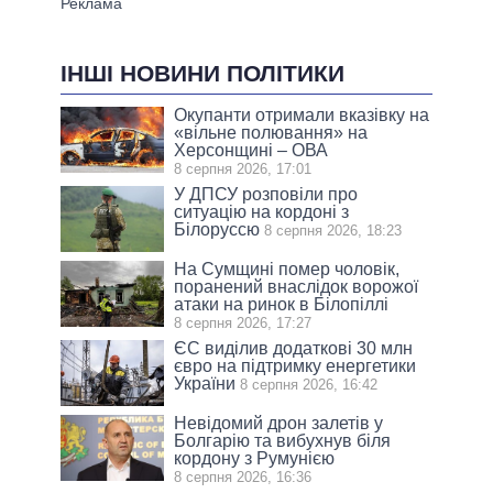
ІНШІ НОВИНИ ПОЛІТИКИ
Окупанти отримали вказівку на
«вільне полювання» на
Херсонщині – ОВА
8 серпня 2026, 17:01
У ДПСУ розповіли про
ситуацію на кордоні з
Білоруссю
8 серпня 2026, 18:23
На Сумщині помер чоловік,
поранений внаслідок ворожої
атаки на ринок в Білопіллі
8 серпня 2026, 17:27
ЄС виділив додаткові 30 млн
євро на підтримку енергетики
України
8 серпня 2026, 16:42
Невідомий дрон залетів у
Болгарію та вибухнув біля
кордону з Румунією
8 серпня 2026, 16:36