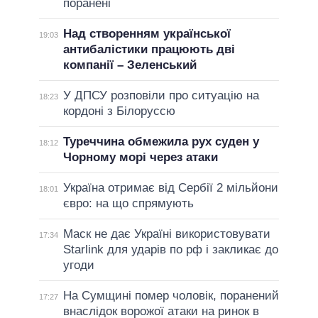
поранені
Над створенням української
19:03
антибалістики працюють дві
компанії – Зеленський
У ДПСУ розповіли про ситуацію на
18:23
кордоні з Білоруссю
Туреччина обмежила рух суден у
18:12
Чорному морі через атаки
Україна отримає від Сербії 2 мільйони
18:01
євро: на що спрямують
Маск не дає Україні використовувати
17:34
Starlink для ударів по рф і закликає до
угоди
На Сумщині помер чоловік, поранений
17:27
внаслідок ворожої атаки на ринок в