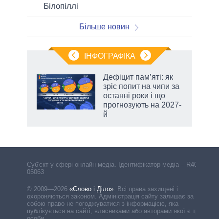
Білопіллі
Більше новин
ІНФОГРАФІКА
жет
Дефіцит пам’яті: як
зріс попит на чипи за
ків
останні роки і що
прогнозують на 2027-
й
Cуб'єкт у сфері онлайн-медіа. Ідентифікатор медіа – R40-
05063
© 2009—2026
«Слово і Діло»
.
Всі права захищені і
охороняються законом. Адміністрація сайту залишає за
собою право не погоджуватися з інформацією, яка
публікується на сайті, власниками або авторами якої є треті
особи.