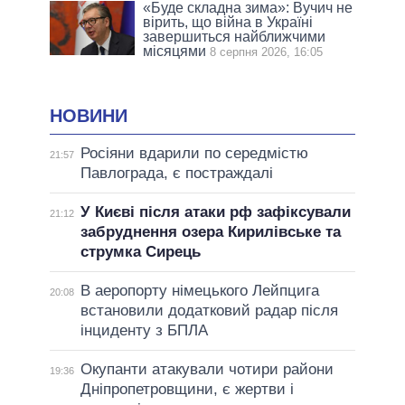
«Буде складна зима»: Вучич не
вірить, що війна в Україні
завершиться найближчими
місяцями
8 серпня 2026, 16:05
НОВИНИ
Росіяни вдарили по середмістю
21:57
Павлограда, є постраждалі
У Києві після атаки рф зафіксували
21:12
забруднення озера Кирилівське та
струмка Сирець
В аеропорту німецького Лейпцига
20:08
встановили додатковий радар після
інциденту з БПЛА
Окупанти атакували чотири райони
19:36
Дніпропетровщини, є жертви і