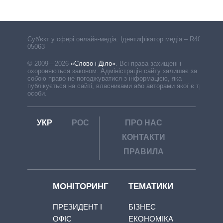
Cуб'єкт у сфері онлайн-медіа. Ідентифікатор медіа – R40-
05063
© 2009—2026
«Слово і Діло»
.
Всі права захищені і
охороняються законом. Адміністрація сайту залишає за
собою право не погоджуватися з інформацією, яка
публікується на сайті, власниками або авторами якої є треті
особи.
УКР
РОС
ПРО НАС
КОНТАКТИ
ПРАВИЛА
МОНІТОРИНГ
ТЕМАТИКИ
ПРЕЗИДЕНТ І
БІЗНЕС
ОФІС
ЕКОНОМІКА