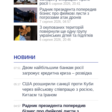
росії
6 серпня 2026, 20:41
Радник президента попередив
бізнес про фейкові листи з
погрозами атак дронів
7 серпня 2026, 04:57
З окупованих територій
повернули ще одну групу
українських дітей та підлітків
6 серпня 2026, 20:46
НОВИНИ
Двом найбільшим банкам росії
07:51
загрожує кредитна криза – розвідка
США розширили санкції проти Куби
05:17
через військову співпрацю з росією,
Китаєм та Іраном
Радник президента попередив
04:57
бізнес про фейкові листи з