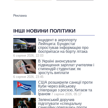
ІНШІ НОВИНИ ПОЛІТИКИ
Інцидент в аеропорту
Лейпцига: Бундестаг
спростував інформацію про
боєприпаси на борту літака
6 серпня 2026, 22:03
В Україні анонсували
підвищення зарплат учителям і
стипендій студентам: як
зростуть виплати
6 серпня 2026, 23:45
США розширили санкції проти
Куби через військову
співпрацю з росією, Китаєм та
Іраном
7 серпня 2026, 05:17
Зеленський доручив
підготувати «спеціальну
санкційну операцію» проти