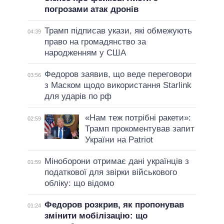
погрозами атак дронів
Трамп підписав укази, які обмежують
04:39
право на громадянство за
народженням у США
Федоров заявив, що веде переговори
03:56
з Маском щодо використання Starlink
для ударів по рф
«Нам теж потрібні ракети»:
02:59
Трамп прокоментував запит
України на Patriot
Міноборони отримає дані українців з
01:59
податкової для звірки військового
обліку: що відомо
Федоров розкрив, як пропонував
01:24
змінити мобілізацію: що