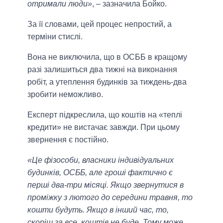
отримали люди»
, – зазначила Бойко.
За її словами, цей процес непростий, а
терміни стислі.
Вона не виключила, що в ОСББ в кращому
разі залишиться два тижні на виконання
робіт, а утеплення будинків за тиждень-два
зробити неможливо.
Експерт підкреслила, що коштів на «теплі
кредити» не вистачає завжди. При цьому
звернення є постійно.
«Це фізособи, власники індивідуальних
будинків, ОСББ, але гроші фактично є
перші два-три місяці. Якщо звернутися в
проміжку з лютого до середини травня, то
кошти будуть. Якщо в інший час, то,
скоріш за все, коштів не буде. Тому може