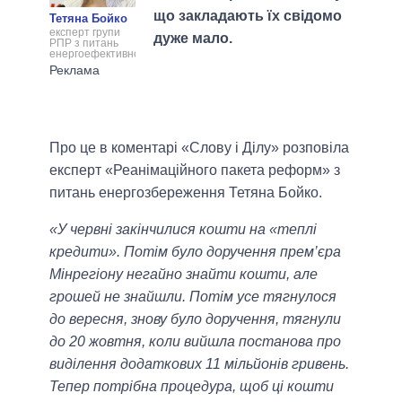
що закладають їх свідомо
Тетяна Бойко
експерт групи
дуже мало.
РПР з питань
енергоефективності
Про це в коментарі «Слову і Ділу» розповіла
експерт «Реанімаційного пакета реформ» з
питань енергозбереження Тетяна Бойко.
«У червні закінчилися кошти на «теплі
кредити». Потім було доручення прем’єра
Мінрегіону негайно знайти кошти, але
грошей не знайшли. Потім усе тягнулося
до вересня, знову було доручення, тягнули
до 20 жовтня, коли вийшла постанова про
виділення додаткових 11 мільйонів гривень.
Тепер потрібна процедура, щоб ці кошти