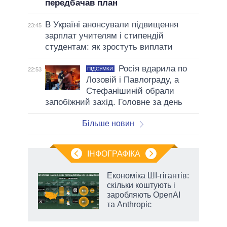
передбачав план
В Україні анонсували підвищення
23:45
зарплат учителям і стипендій
студентам: як зростуть виплати
Росія вдарила по
ПІДСУМКИ
22:53
Лозовій і Павлограду, а
Стефанішиній обрали
запобіжний захід. Головне за день
Більше новин
ІНФОГРАФІКА
и на
Економіка ШІ-гігантів:
скільки коштують і
а
заробляють OpenAI
та Anthropic
аспі