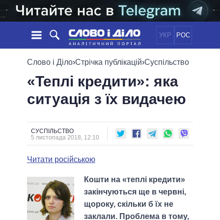
УКР
РОС
НОВИНИ
Слово і Діло
›
Стрічка публікацій
›
Суспільство
«Теплі кредити»: яка
ОБIЦЯНКИ
СТРІЧКА
ПОЛІТИКА
ситуація з їх видачею
ПОДІЇ
ЕКОНОМІКА
ПОЛIТИКИ
СТАТТІ
СУСПІЛЬСТВО
ІНФОГРАФІКА
ДУМКИ
СВІТ
УСІ ПОЛІТИКИ
СУСПІЛЬСТВО
5 листопада 2018, 12:10
ОГЛЯДИ
ПРЕЗИДЕНТ І ОФІС
ВІДЕО
ДАЙДЖЕСТИ
ВЕРХОВНА РАДА
Читати російською
ПІДТРИМАТИ
КАБІНЕТ МІНІСТРІВ
Кошти на «теплі кредити»
ГОЛОВИ ОБЛАДМІНІСТРАЦІЙ
ПОРІВНЯННЯ ПОЛІТИКІВ
закінчуються ще в червні,
МЕРИ МІСТ
щороку, скільки б їх не
ВСІ ПЕРСОНИ
заклали. Проблема в тому,