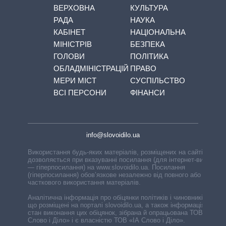
ВЕРХОВНА
КУЛЬТУРА
РАДА
НАУКА
КАБІНЕТ
НАЦІОНАЛЬНА
МІНІСТРІВ
БЕЗПЕКА
ГОЛОВИ
ПОЛІТИКА
ОБЛАДМІНІСТРАЦІЙ
ПРАВО
МЕРИ МІСТ
СУСПІЛЬСТВО
ВСІ ПЕРСОНИ
ФІНАНСИ
info@slovoidilo.ua
Використання будь-яких матеріалів, розміщених на сайті,
дозволяється при вказуванні посилання (для інтернет-видань
— гіперпосилання) на www.slovoidilo.ua. Посилання
(гіперпосилання) обов’язкове незалежно від повного або
часткового використання матеріалів.
Аналітична інформація про обіцянки політиків і чиновників,
що розміщені на порталі slovoidilo.ua, а також інформація про
стан виконання цих обіцянок, зібрана й опрацьована ТОВ «ІА
Слово і Діло» і є власністю ТОВ «ІА Слово і Діло».