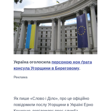
Україна оголосила
персоною нон ґрата
консула Угорщини в Береговому
.
Як пише «Слово і Діло», про це офіційно
повідомили послу Угорщини в Україні Ерно
Кешкеню, повідомляє прес-служба