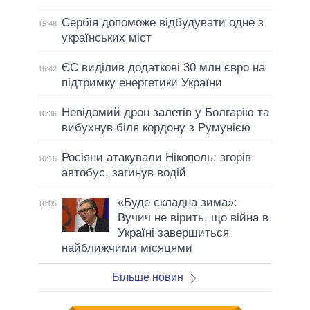
Сербія допоможе відбудувати одне з
16:48
українських міст
ЄС виділив додаткові 30 млн євро на
16:42
підтримку енергетики України
Невідомий дрон залетів у Болгарію та
16:36
вибухнув біля кордону з Румунією
Росіяни атакували Нікополь: згорів
16:16
автобус, загинув водій
«Буде складна зима»:
16:05
Вучич не вірить, що війна в
Україні завершиться
найближчими місяцями
Більше новин