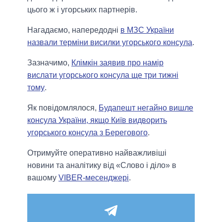
цього ж і угорських партнерів.
Нагадаємо, напередодні
в МЗС України
назвали терміни висилки угорського консула
.
Зазначимо,
Клімкін заявив про намір
вислати угорського консула ще три тижні
тому
.
Як повідомлялося,
Будапешт негайно вишле
консула України, якщо Київ видворить
угорського консула з Берегового
.
Отримуйте оперативно найважливіші
новини та аналітику від «Слово і діло» в
вашому
VIBER-месенджері
.