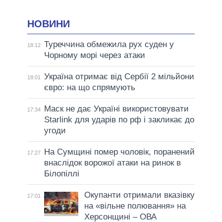
НОВИНИ
Туреччина обмежила рух суден у
18:12
Чорному морі через атаки
Україна отримає від Сербії 2 мільйони
18:01
євро: на що спрямують
Маск не дає Україні використовувати
17:34
Starlink для ударів по рф і закликає до
угоди
На Сумщині помер чоловік, поранений
17:27
внаслідок ворожої атаки на ринок в
Білопіллі
Окупанти отримали вказівку
17:01
на «вільне полювання» на
Херсонщині – ОВА