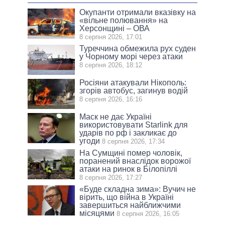
Окупанти отримали вказівку на
«вільне полювання» на
Херсонщині – ОВА
8 серпня 2026, 17:01
Туреччина обмежила рух суден
у Чорному морі через атаки
8 серпня 2026, 18:12
Росіяни атакували Нікополь:
згорів автобус, загинув водій
8 серпня 2026, 16:16
Маск не дає Україні
використовувати Starlink для
ударів по рф і закликає до
угоди
8 серпня 2026, 17:34
На Сумщині помер чоловік,
поранений внаслідок ворожої
атаки на ринок в Білопіллі
8 серпня 2026, 17:27
«Буде складна зима»: Вучич не
вірить, що війна в Україні
завершиться найближчими
місяцями
8 серпня 2026, 16:05