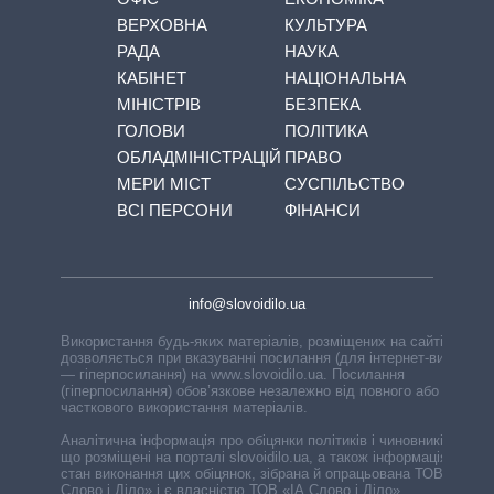
ВЕРХОВНА
КУЛЬТУРА
РАДА
НАУКА
КАБІНЕТ
НАЦІОНАЛЬНА
МІНІСТРІВ
БЕЗПЕКА
ГОЛОВИ
ПОЛІТИКА
ОБЛАДМІНІСТРАЦІЙ
ПРАВО
МЕРИ МІСТ
СУСПІЛЬСТВО
ВСІ ПЕРСОНИ
ФІНАНСИ
info@slovoidilo.ua
Використання будь-яких матеріалів, розміщених на сайті,
дозволяється при вказуванні посилання (для інтернет-видань
— гіперпосилання) на www.slovoidilo.ua. Посилання
(гіперпосилання) обов’язкове незалежно від повного або
часткового використання матеріалів.
Аналітична інформація про обіцянки політиків і чиновників,
що розміщені на порталі slovoidilo.ua, а також інформація про
стан виконання цих обіцянок, зібрана й опрацьована ТОВ «ІА
Слово і Діло» і є власністю ТОВ «ІА Слово і Діло».