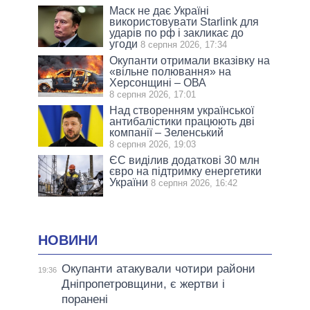
Маск не дає Україні
використовувати Starlink для
ударів по рф і закликає до
угоди
8 серпня 2026, 17:34
Окупанти отримали вказівку на
«вільне полювання» на
Херсонщині – ОВА
8 серпня 2026, 17:01
Над створенням української
антибалістики працюють дві
компанії – Зеленський
8 серпня 2026, 19:03
ЄС виділив додаткові 30 млн
євро на підтримку енергетики
України
8 серпня 2026, 16:42
НОВИНИ
Окупанти атакували чотири райони
19:36
Дніпропетровщини, є жертви і
поранені