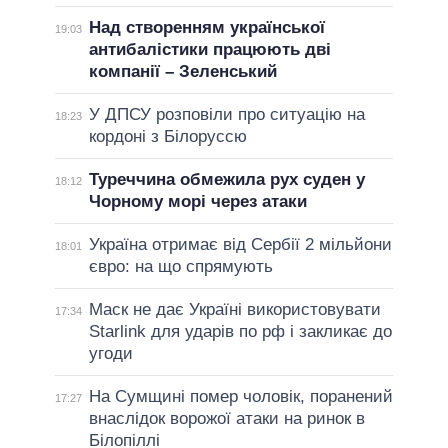
Над створенням української
19:03
антибалістики працюють дві
компанії – Зеленський
У ДПСУ розповіли про ситуацію на
18:23
кордоні з Білоруссю
Туреччина обмежила рух суден у
18:12
Чорному морі через атаки
Україна отримає від Сербії 2 мільйони
18:01
євро: на що спрямують
Маск не дає Україні використовувати
17:34
Starlink для ударів по рф і закликає до
угоди
На Сумщині помер чоловік, поранений
17:27
внаслідок ворожої атаки на ринок в
Білопіллі