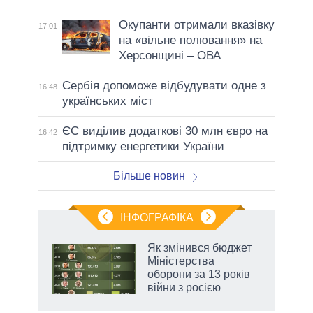
Окупанти отримали вказівку
17:01
на «вільне полювання» на
Херсонщині – ОВА
Сербія допоможе відбудувати одне з
16:48
українських міст
ЄС виділив додаткові 30 млн євро на
16:42
підтримку енергетики України
Більше новин
ІНФОГРАФІКА
 5
Як змінився бюджет
вго
Міністерства
оборони за 13 років
війни з росією