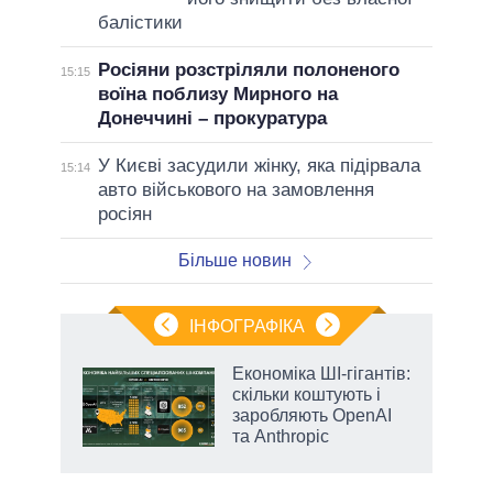
балістики
Росіяни розстріляли полоненого
15:15
воїна поблизу Мирного на
Донеччині – прокуратура
У Києві засудили жінку, яка підірвала
15:14
авто військового на замовлення
росіян
Більше новин
ІНФОГРАФІКА
Економіка ШІ-гігантів:
 за
скільки коштують і
асть
заробляють OpenAI
та Anthropic