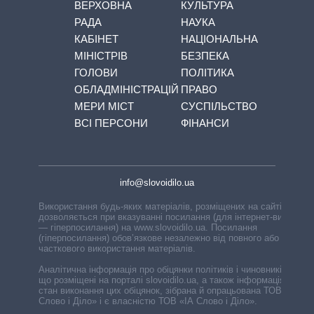
ВЕРХОВНА
КУЛЬТУРА
РАДА
НАУКА
КАБІНЕТ
НАЦІОНАЛЬНА
МІНІСТРІВ
БЕЗПЕКА
ГОЛОВИ
ПОЛІТИКА
ОБЛАДМІНІСТРАЦІЙ
ПРАВО
МЕРИ МІСТ
СУСПІЛЬСТВО
ВСІ ПЕРСОНИ
ФІНАНСИ
info@slovoidilo.ua
Використання будь-яких матеріалів, розміщених на сайті,
дозволяється при вказуванні посилання (для інтернет-видань
— гіперпосилання) на www.slovoidilo.ua. Посилання
(гіперпосилання) обов’язкове незалежно від повного або
часткового використання матеріалів.
Аналітична інформація про обіцянки політиків і чиновників,
що розміщені на порталі slovoidilo.ua, а також інформація про
стан виконання цих обіцянок, зібрана й опрацьована ТОВ «ІА
Слово і Діло» і є власністю ТОВ «ІА Слово і Діло».