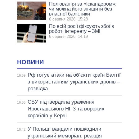
Полювання за «Іскандером»:
чи можна його знищити без
власної балістики
6 серпня 2026, 15:28
По всій росії фіксують збої в
роботі інтернету – ЗМІ
6 серпня 2026, 14:19
НОВИНИ
Рф готує атаки на об’єкти країн Балтії
16:59
з використанням українських дронів –
розвідка
СБУ підтвердила ураження
16:55
Ярославського НПЗ та ворожих
кораблів у Керчі
У Польщі вандали пошкодили
16:42
український меморіал: реакція