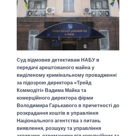
Суд відмовив детективам НАБУ в
передачі арештованого майна у
виділеному кримінальному провадженні
за підозрою директора «Трейд
Коммодіті» Вадима Майка та
комерційного директора фірми
Володимира Гарькавого в причетності до
розкрадання коштів в управління
Національного агентства з питань
виявлення, розшуку та управління
активами, отриманими від корупційних та