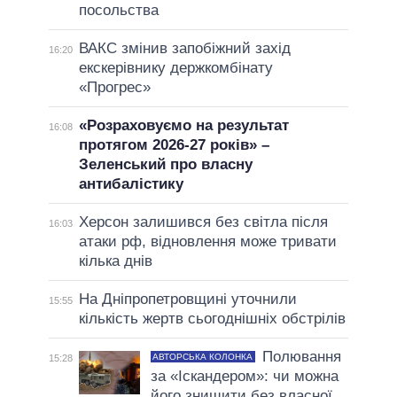
посольства
ВАКС змінив запобіжний захід
16:20
екскерівнику держкомбінату
«Прогрес»
«Розраховуємо на результат
16:08
протягом 2026-27 років» –
Зеленський про власну
антибалістику
Херсон залишився без світла після
16:03
атаки рф, відновлення може тривати
кілька днів
На Дніпропетровщині уточнили
15:55
кількість жертв сьогоднішніх обстрілів
Полювання
АВТОРСЬКА КОЛОНКА
15:28
за «Іскандером»: чи можна
його знищити без власної