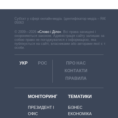
Cуб'єкт у сфері онлайн-медіа. Ідентифікатор медіа – R40-
05063
© 2009—2026
«Слово і Діло»
.
Всі права захищені і
охороняються законом. Адміністрація сайту залишає за
собою право не погоджуватися з інформацією, яка
публікується на сайті, власниками або авторами якої є треті
особи.
УКР
РОС
ПРО НАС
КОНТАКТИ
ПРАВИЛА
МОНІТОРИНГ
ТЕМАТИКИ
ПРЕЗИДЕНТ І
БІЗНЕС
ОФІС
ЕКОНОМІКА