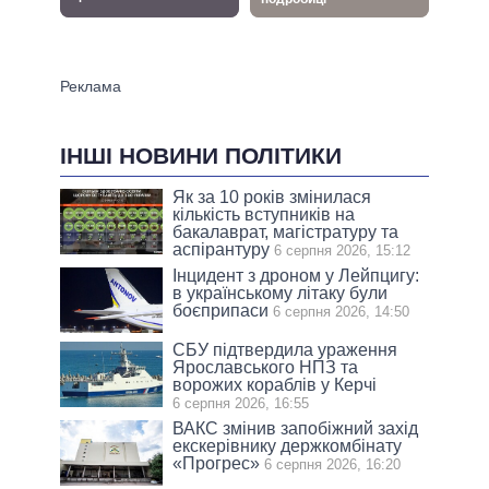
ІНШІ НОВИНИ ПОЛІТИКИ
Як за 10 років змінилася
кількість вступників на
бакалаврат, магістратуру та
аспірантуру
6 серпня 2026, 15:12
Інцидент з дроном у Лейпцигу:
в українському літаку були
боєприпаси
6 серпня 2026, 14:50
СБУ підтвердила ураження
Ярославського НПЗ та
ворожих кораблів у Керчі
6 серпня 2026, 16:55
ВАКС змінив запобіжний захід
екскерівнику держкомбінату
«Прогрес»
6 серпня 2026, 16:20