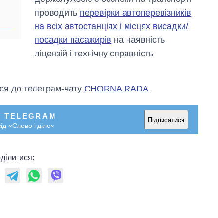
проводить
перевірки автоперевізників
на всіх автостанціях і місцях висадки/
посадки пасажирів
на наявність
ліцензій і технічну справність
ся до телеграм-чату
CHORNA RADA
.
У TELEGRAM
Підписатися
ід «Слово і діло»
ділитися: