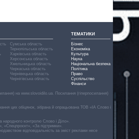
ТЕМАТИКИ
асть
Сумська область
Бізнес
Тернопільська область
Економіка
ь
Харківська область
Культура
Херсонська область
Наука
Хмельницька область
Національна безпека
Черкаська область
Політика
Чернівецька область
Право
Чернігівська область
Суспільство
Фінанси
лання) на www.slovoidilo.ua. Посилання (гіперпосилання)
онання цих обіцянок, зібрана й опрацьована ТОВ «ІА Слово і
ма народного контролю Слово і Діло».
», «Спецпроєкт», «За підтримки».
онодавством відповідальність за зміст реклами несе