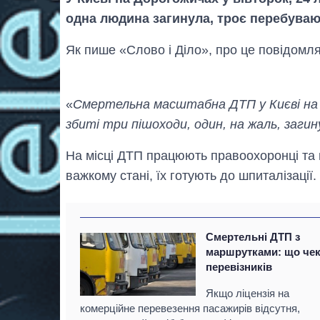
одна людина загинула, троє перебувают
Як пише «Слово і Діло», про це повідомля
«
Смертельна масштабна ДТП у Києві на Д
збиті три пішоходи, один, на жаль, загин
На місці ДТП працюють правоохоронці та 
важкому стані, їх готують до шпиталізації.
Смертельні ДТП з
маршрутками: що че
перевізників
Якщо ліцензія на
комерційне перевезення пасажирів відсутня,