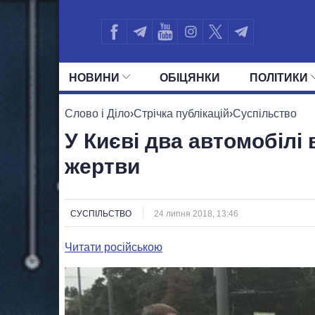
НОВИНИ
ОБIЦЯНКИ
ПОЛIТИКИ
УСІ ПОЛІТИКИ
ПРЕЗИДЕНТ І ОФ
Слово і Діло
›
Стрічка публікацій
›
Суспільство
У Києві два автомобілі 
жертви
СУСПІЛЬСТВО
24 липня 2018, 13:46
Читати російською