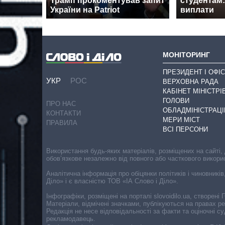
Трамп прокоментував запит
студентам:
України на Patriot
виплати
МОНІТОРИНГ
ПРЕЗИДЕНТ І ОФІС
УКР
РОС
ВЕРХОВНА РАДА
КАБІНЕТ МІНІСТРІ
ГОЛОВИ
ПРО НАС
ОБЛАДМІНІСТРАЦІ
КОНТАКТИ
МЕРИ МІСТ
ПРАВИЛА
ВСІ ПЕРСОНИ
Використання будь-яких матеріалів, розміщених на сайті,
обов’язкове незалежно від повного або часткового викори
Аналітична інформація про обіцянки політиків і чиновників
Діло» і є власністю ТОВ «ІА Слово і Діло».
Інфографіки, розміщені на порталі slovoidilo.ua, створен
Матеріали, відмічені значками, публікуються на правах р
Редакція не несе відповідальності за факти та оціночні 
рекламодавець.