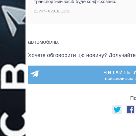
транспортний засіб буде конфісковано.
21 липня 2018, 12:26
автомобілів.
Хочете обговорити цю новину? Долучайте
ЧИТАЙТЕ 
найважливіше в
По