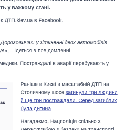
ь у важкому стані.
є ДТП.kiev.ua в Facebook.
орогожичах: у зіткненні двох автомобілів
ув
», – ідеться в повідомленні.
медики. Постраждалі в аварії перебувають у
Раніше в Києві в масштабній ДТП на
Столичному шосе
загинули три людини
й ще три постраждали. Серед загиблих
кає
Як зросли тарифи
була дитина
.
на холодну воду у
містах України на
Нагадаємо, Нацполіція спільно з
початок серпня
Держслужбою з безпеки на транспорті