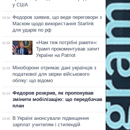
у США
Федоров заявив, що веде переговори з
03:56
Маском щодо використання Starlink
для ударів по рф
«Нам теж потрібні ракети»:
02:59
Трамп прокоментував запит
України на Patriot
Міноборони отримає дані українців з
01:59
податкової для звірки військового
обліку: що відомо
Федоров розкрив, як пропонував
01:24
змінити мобілізацію: що передбачав
план
В Україні анонсували підвищення
23:45
зарплат учителям і стипендій