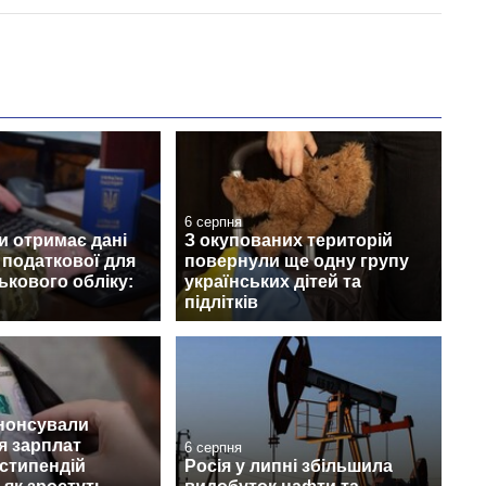
6 серпня
и отримає дані
З окупованих територій
з податкової для
повернули ще одну групу
ськового обліку:
українських дітей та
підлітків
анонсували
я зарплат
6 серпня
 стипендій
Росія у липні збільшила