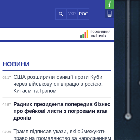
УКР
РОС
Порівняння
політиків
ЦІЙ
МЕРИ МІСТ
ВСІ ПЕРСОНИ
НОВИНИ
США розширили санкції проти Куби
05:17
через військову співпрацю з росією,
Китаєм та Іраном
Радник президента попередив бізнес
04:57
про фейкові листи з погрозами атак
дронів
Трамп підписав укази, які обмежують
04:39
право на громадянство за народженням