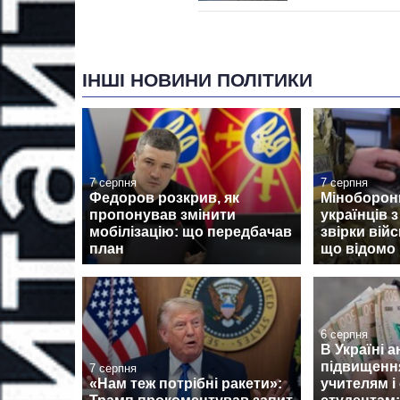
ІНШІ НОВИНИ ПОЛІТИКИ
7 серпня
7 серпня
Федоров розкрив, як
Міноборон
пропонував змінити
українців 
мобілізацію: що передбачав
звірки вій
план
що відомо
6 серпня
В Україні 
підвищенн
7 серпня
«Нам теж потрібні ракети»:
учителям і