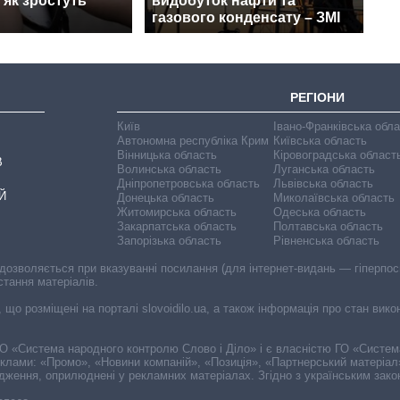
 як зростуть
видобуток нафти та
газового конденсату – ЗМІ
РЕГІОНИ
Київ
Івано-Франківська обл
Автономна республіка Крим
Київська область
Вінницька область
Кіровоградська област
В
Волинська область
Луганська область
Дніпропетровська область
Львівська область
Й
Донецька область
Миколаївська область
Житомирська область
Одеська область
Закарпатська область
Полтавська область
Запорізька область
Рівненська область
 дозволяється при вказуванні посилання (для інтернет-видань — гіперпоси
стання матеріалів.
, що розміщені на порталі slovoidilo.ua, а також інформація про стан вик
і ГО «Система народного контролю Слово і Діло» і є власністю ГО «Систе
еклами: «Промо», «Новини компаній», «Позиція», «Партнерський матеріал
судження, оприлюднені у рекламних матеріалах. Згідно з українським зак