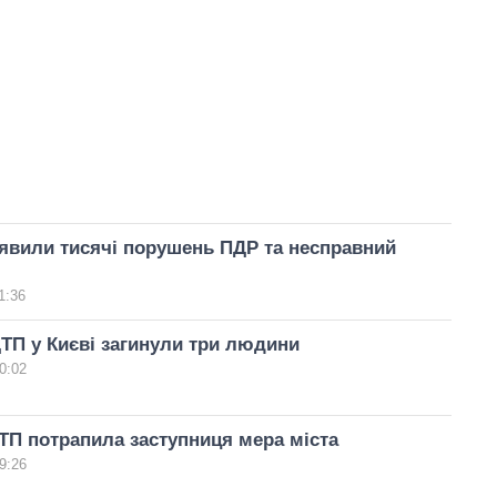
иявили тисячі порушень ПДР та несправний
1:36
ТП у Києві загинули три людини
0:02
ДТП потрапила заступниця мера міста
9:26