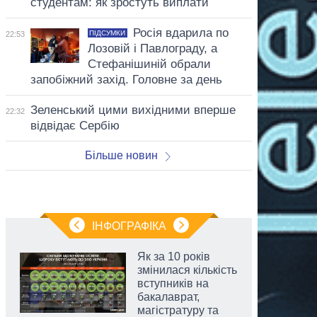
студентам: як зростуть виплати
Росія вдарила по
ПІДСУМКИ
22:53
Лозовій і Павлограду, а
Стефанішиній обрали
запобіжний захід. Головне за день
Зеленський цими вихідними вперше
22:32
відвідає Сербію
Більше новин
ІНФОГРАФІКА
Як за 10 років
змінилася кількість
вступників на
бакалаврат,
магістратуру та