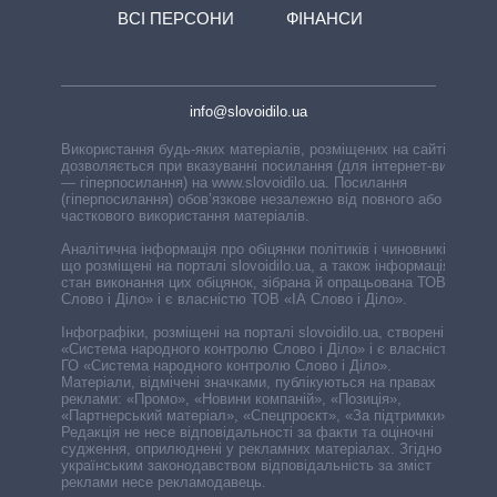
ВСІ ПЕРСОНИ
ФІНАНСИ
info@slovoidilo.ua
Використання будь-яких матеріалів, розміщених на сайті,
дозволяється при вказуванні посилання (для інтернет-видань
— гіперпосилання) на www.slovoidilo.ua. Посилання
(гіперпосилання) обов’язкове незалежно від повного або
часткового використання матеріалів.
Аналітична інформація про обіцянки політиків і чиновників,
що розміщені на порталі slovoidilo.ua, а також інформація про
стан виконання цих обіцянок, зібрана й опрацьована ТОВ «ІА
Слово і Діло» і є власністю ТОВ «ІА Слово і Діло».
Інфографіки, розміщені на порталі slovoidilo.ua, створені ГО
«Система народного контролю Слово і Діло» і є власністю
ГО «Система народного контролю Слово і Діло».
Матеріали, відмічені значками, публікуються на правах
реклами: «Промо», «Новини компаній», «Позиція»,
«Партнерський матеріал», «Спецпроєкт», «За підтримки».
Редакція не несе відповідальності за факти та оціночні
судження, оприлюднені у рекламних матеріалах. Згідно з
українським законодавством відповідальність за зміст
реклами несе рекламодавець.