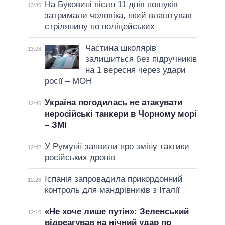
На Буковині після 11 днів пошуків
13:36
затримали чоловіка, який влаштував
стрілянину по поліцейських
Частина школярів
13:06
залишиться без підручників
на 1 вересня через удари
росії – МОН
Україна погодилась не атакувати
12:46
неросійські танкери в Чорному морі
– ЗМІ
У Румунії заявили про зміну тактики
12:42
російських дронів
Іспанія запровадила прикордонний
12:26
контроль для мандрівників з Італії
«Не хоче лише путін»: Зеленський
12:10
відреагував на нічний удар по