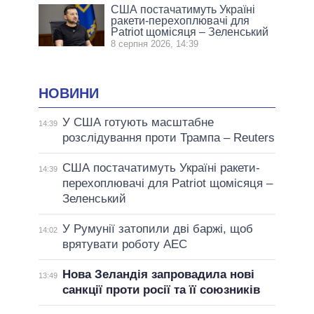
США постачатимуть Україні
ракети-перехоплювачі для
Patriot щомісяця – Зеленський
8 серпня 2026, 14:39
НОВИНИ
У США готують масштабне
14:39
розслідування проти Трампа – Reuters
США постачатимуть Україні ракети-
14:39
перехоплювачі для Patriot щомісяця –
Зеленський
У Румунії затопили дві баржі, щоб
14:02
врятувати роботу АЕС
Нова Зеландія запровадила нові
13:49
санкції проти росії та її союзників