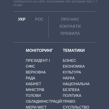
публікується на сайті, власниками або авторами якої є треті
особи.
УКР
РОС
ПРО НАС
КОНТАКТИ
ПРАВИЛА
МОНІТОРИНГ
ТЕМАТИКИ
ПРЕЗИДЕНТ І
БІЗНЕС
ОФІС
ЕКОНОМІКА
ВЕРХОВНА
КУЛЬТУРА
РАДА
НАУКА
КАБІНЕТ
НАЦІОНАЛЬНА
МІНІСТРІВ
БЕЗПЕКА
ГОЛОВИ
ПОЛІТИКА
ОБЛАДМІНІСТРАЦІЙ
ПРАВО
МЕРИ МІСТ
СУСПІЛЬСТВО