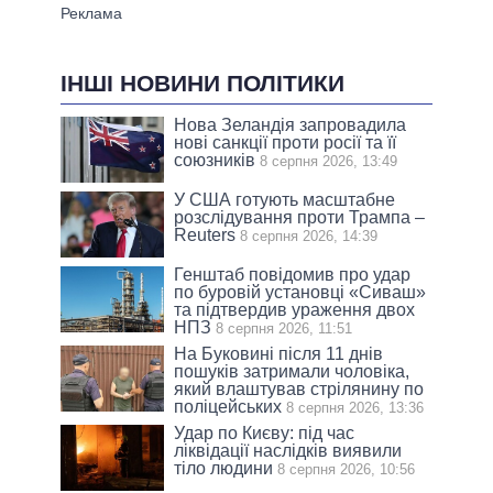
ІНШІ НОВИНИ ПОЛІТИКИ
Нова Зеландія запровадила
нові санкції проти росії та її
союзників
8 серпня 2026, 13:49
У США готують масштабне
розслідування проти Трампа –
Reuters
8 серпня 2026, 14:39
Генштаб повідомив про удар
по буровій установці «Сиваш»
та підтвердив ураження двох
НПЗ
8 серпня 2026, 11:51
На Буковині після 11 днів
пошуків затримали чоловіка,
який влаштував стрілянину по
поліцейських
8 серпня 2026, 13:36
Удар по Києву: під час
ліквідації наслідків виявили
тіло людини
8 серпня 2026, 10:56