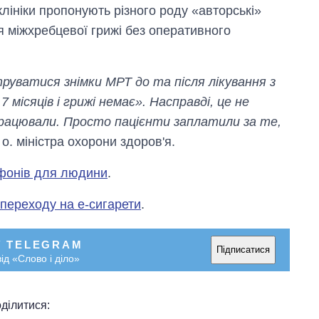
росією
 клініки пропонують різного роду «авторські»
я міжхребцевої грижі без оперативного
руватися знімки МРТ до та після лікування з
місяців і грижі немає». Насправді, це не
працювали. Просто пацієнти заплатили за те,
 о. міністра охорони здоров'я.
фонів для людини
.
д переходу на е-сигарети
.
У TELEGRAM
Підписатися
ід «Слово і діло»
ділитися: