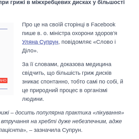
ри грижі в міжхребцевих дисках у більшості
Про це на своїй сторінці в Facebook
пише в. о. міністра охорони здоров'я
Уляна Супрун
, повідомляє «Слово і
Діло».
За її словами, доказова медицина
свідчить, що більшість гриж дисків
зникає спонтанно, тобто самі по собі, й
АНО
це природний процес в організмі
людини.
рижі – досить популярна практика «лікування»
Як змінився
бюджет
не втручання на хребті дуже небезпечним, адже
Міністерства
пацієнта
», – зазначила Супрун.
оборони за 13
років війни з