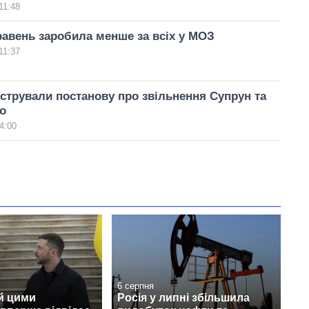
11:48
равень заробила менше за всіх у МОЗ
11:37
єстрували постанову про звільнення Супрун та
о
4:00
6 серпня
й цими
Росія у липні збільшила