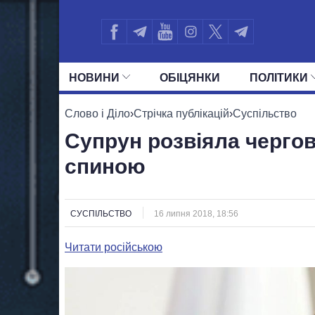
НОВИНИ
ОБIЦЯНКИ
ПОЛIТИКИ
УСІ ПОЛІТИКИ
ПРЕЗИДЕНТ І ОФ
Слово і Діло
›
Стрічка публікацій
›
Суспільство
Супрун розвіяла чергов
спиною
СУСПІЛЬСТВО
16 липня 2018, 18:56
Читати російською