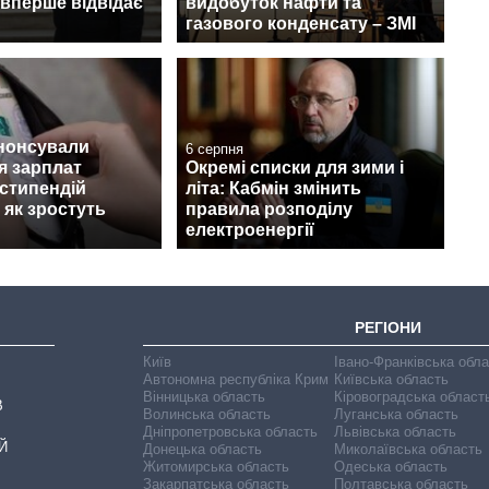
вперше відвідає
видобуток нафти та
газового конденсату – ЗМІ
анонсували
6 серпня
я зарплат
Окремі списки для зими і
 стипендій
літа: Кабмін змінить
 як зростуть
правила розподілу
електроенергії
РЕГІОНИ
Київ
Івано-Франківська обл
Автономна республіка Крим
Київська область
Вінницька область
Кіровоградська област
В
Волинська область
Луганська область
Дніпропетровська область
Львівська область
Й
Донецька область
Миколаївська область
Житомирська область
Одеська область
Закарпатська область
Полтавська область