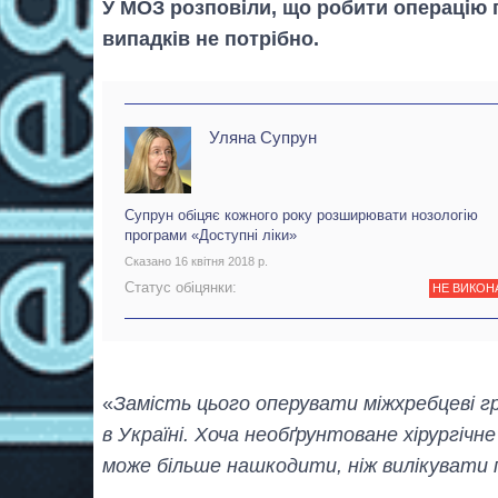
У МОЗ розповіли, що робити операцію п
випадків не потрібно.
Уляна Супрун
Супрун обіцяє кожного року розширювати нозологію
програми «Доступні ліки»
Сказано 16 квітня 2018 р.
Статус обіцянки:
НЕ ВИКОН
«
Замість цього оперувати міжхребцеві г
в Україні. Хоча необґрунтоване хірургіч
може більше нашкодити, ніж вилікувати 