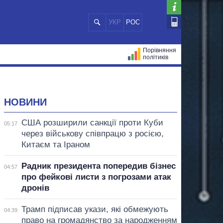
УКР
РОС
Порівняння
політиків
ЦІЙ
МЕРИ МІСТ
ВСІ ПЕРСОНИ
НОВИНИ
США розширили санкції проти Куби
05:17
через військову співпрацю з росією,
Китаєм та Іраном
Радник президента попередив бізнес
04:57
про фейкові листи з погрозами атак
дронів
Трамп підписав укази, які обмежують
04:39
право на громадянство за народженням