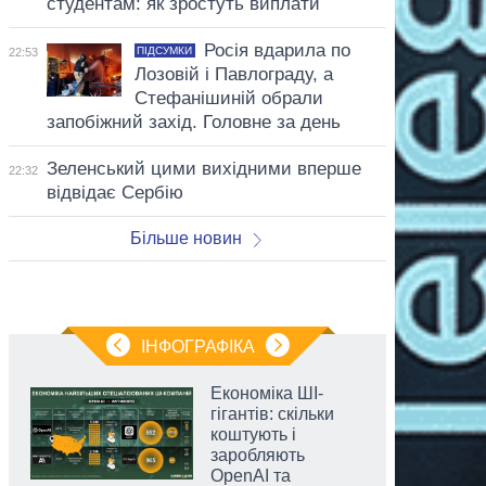
студентам: як зростуть виплати
Росія вдарила по
ПІДСУМКИ
22:53
Лозовій і Павлограду, а
Стефанішиній обрали
запобіжний захід. Головне за день
Зеленський цими вихідними вперше
22:32
відвідає Сербію
Більше новин
ІНФОГРАФІКА
Економіка ШІ-
гігантів: скільки
коштують і
заробляють
OpenAI та