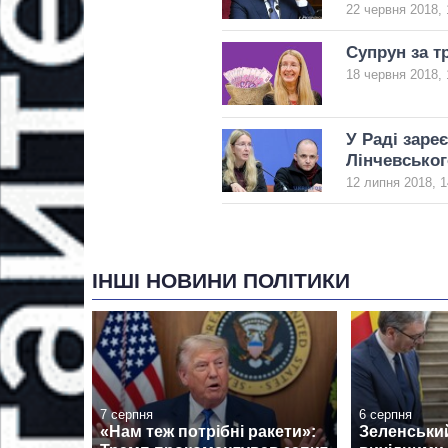
22 червня 2018, 
Супрун за т
18 червня 2018, 
У Раді заре
Лінчевськог
12 липня 2018, 1
ІНШІ НОВИНИ ПОЛІТИКИ
7 серпня
6 серпня
«Нам теж потрібні ракети»:
Зеленськи