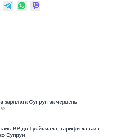
а зарплата Супрун за червень
:53
тань ВР до Гройсмана: тарифи на газ і
во Супрун