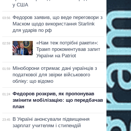
у США
Федоров заявив, що веде переговори з
03:56
Маском щодо використання Starlink
для ударів по рф
«Нам теж потрібні ракети»:
02:59
Трамп прокоментував запит
України на Patriot
Міноборони отримає дані українців з
01:59
податкової для звірки військового
обліку: що відомо
Федоров розкрив, як пропонував
01:24
змінити мобілізацію: що передбачав
план
В Україні анонсували підвищення
23:45
зарплат учителям і стипендій