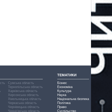
ТЕМАТИКИ
асть
Сумська область
Бізнес
Тернопільська область
Економіка
ь
Харківська область
Культура
Херсонська область
Наука
Хмельницька область
Національна безпека
Черкаська область
Політика
Чернівецька область
Право
Чернігівська область
Суспільство