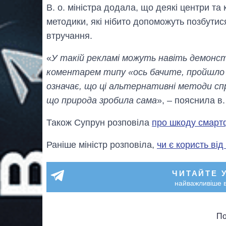
В. о. міністра додала, що деякі центри та
методики, які нібито допоможуть позбутис
втручання.
«
У такій рекламі можуть навіть демонст
коментарем типу «ось бачите, пройшло 7 
означає, що ці альтернативні методи с
що природа зробила сама
», – пояснила в.
Також Супрун розповіла
про шкоду смарт
Раніше міністр розповіла,
чи є користь ві
ЧИТАЙТЕ 
найважливіше в
По