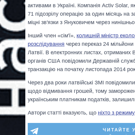
активами в Україні. Компанія Activ Solar
71 підозрілу операцію за один місяць на з
міцні зв'язки з Януковичем через нинішнь
Інший член «сім'ї»,
колишній міністр еколо
розслідування
через переказ 24 мільйони 
Латвії. В електронних листах, отриманих
органів США повідомили Державній службі
транзакцію на початку листопада 2014 рок
Через два роки латвійські ЗМІ повідомили
щодо відмивання грошей, тому заморожен
українським платникам податків, залишили
Автори статті вказують, що
ніхто з режиму
ЧИТАЙТЕ 