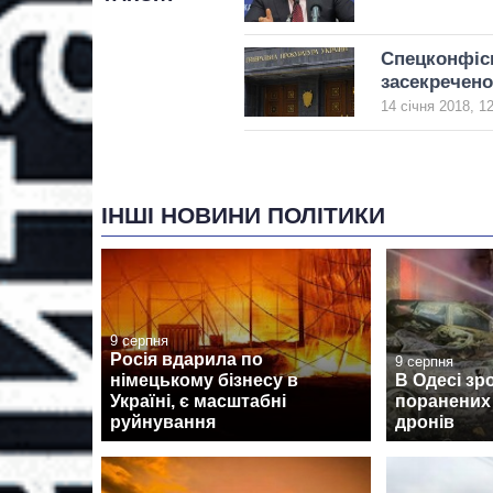
Спецконфіск
засекречено
14 січня 2018, 1
ІНШІ НОВИНИ ПОЛІТИКИ
9 серпня
Росія вдарила по
9 серпня
німецькому бізнесу в
В Одесі зр
Україні, є масштабні
поранених 
руйнування
дронів