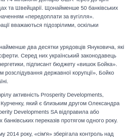
ндах та Швейцарії. Щонайменше 50 банківських
значенням «передоплати за вугілля».
ації вважаються підозрілими, оскільки
найменше два десятки урядовців Януковича, які
сферти. Серед них український законодавець
енергетики, підписант бюджету «вишок Бойка».
 розслідування державної корупції», Бойко
їні.
ілу активність Prosperity Developments,
 Курченку, який є близьким другом Олександра
perity Developments SA відправила або
х банківських переказів протягом одного року.
му 2014 року, «сім'я» зберігала контроль над