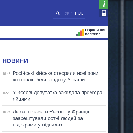
УКР
РОС
Порівняння
політиків
ЦІЙ
МЕРИ МІСТ
ВСІ ПЕРСОНИ
НОВИНИ
Російські війська створили нові зони
16:43
контролю біля кордону України
У Косові депутатка закидала прем’єра
16:29
яйцями
Лісові пожежі в Європі: у Франції
16:24
заарештували сотні людей за
підозрами у підпалах