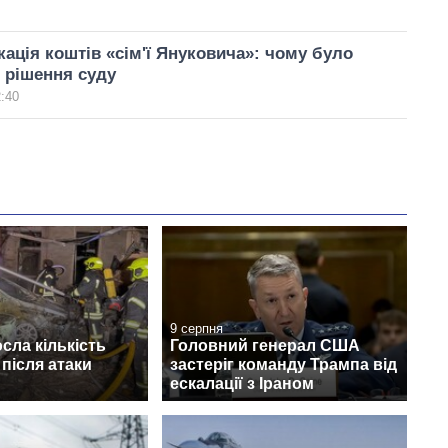
ація коштів «сім'ї Януковича»: чому було
 рішення суду
2:40
9 серпня
осла кількість
Головний генерал США
після атаки
застеріг команду Трампа від
ескалації з Іраном