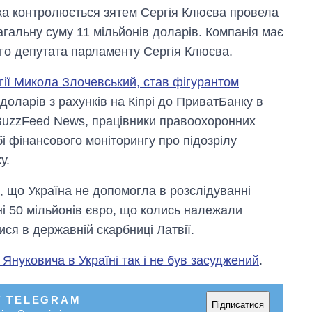
, яка контролюється зятем Сергія Клюєва провела
агальну суму 11 мільйонів доларів. Компанія має
ого депутата парламенту Сергія Клюєва.
гії Микола Злочевський, став фігурантом
доларів з рахунків на Кіпрі до ПриватБанку в
 BuzzFeed News, працівники правоохоронних
 фінансового моніторингу про підозрілу
у.
, що Україна не допомогла в розслідуванні
і 50 мільйонів євро, що колись належали
ся в державній скарбниці Латвії.
 Януковича в Україні так і не був засуджений
.
У TELEGRAM
Підписатися