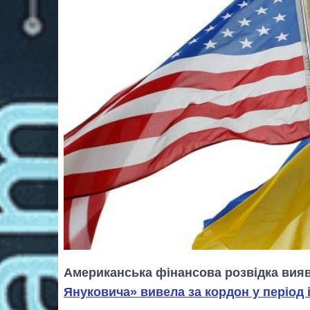
Американська фінансова розвідка вияви
Януковича» вивела за кордон у період і