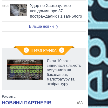
Удар по Харкову: мер
13:53
повідомив про 37
постраждалих і 1 загиблого
Більше новин
ІНФОГРАФІКА
Як за 10 років
змінилася кількість
вступників на
бакалаврат,
магістратуру та
аспірантуру