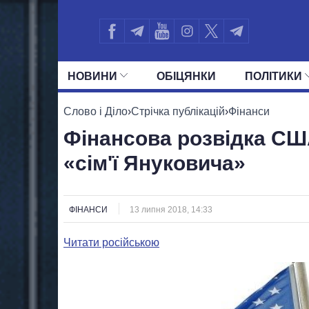
НОВИНИ
ОБIЦЯНКИ
ПОЛIТИКИ
УСІ ПОЛІТИКИ
ПРЕЗИДЕНТ І ОФ
Слово і Діло
›
Стрічка публікацій
›
Фінанси
Фінансова розвідка СШ
«сім'ї Януковича»
ФІНАНСИ
13 липня 2018, 14:33
Читати російською