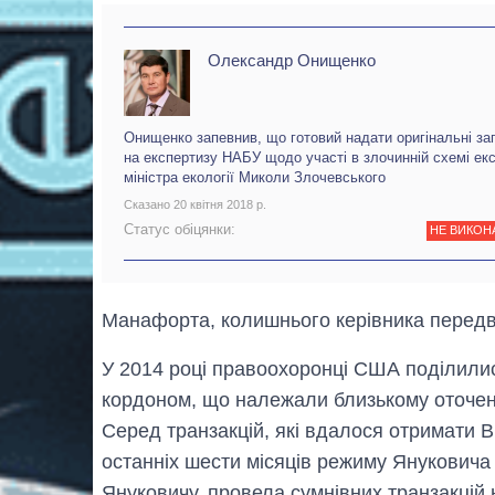
Олександр Онищенко
Онищенко запевнив, що готовий надати оригінальні за
на експертизу НАБУ щодо участі в злочинній схемі екс
міністра екології Миколи Злочевського
Сказано 20 квітня 2018 р.
Статус обіцянки:
НЕ ВИКОН
Манафорта, колишнього керівника передв
У 2014 році правоохоронці США поділилис
кордоном, що належали близькому оточен
Серед транзакцій, які вдалося отримати B
останніх шести місяців режиму Янукович
Януковичу, провела сумнівних транзакцій 