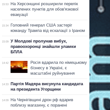
На Херсонщині розширили перелік
15:53
населених пунктів для обов'язкової
евакуації
Головний генерал США застеріг
15:34
команду Трампа від ескалації з Іраном
У Молдові пролунав вибух,
15:09
правоохоронці знайшли уламки
БПЛА
Росія вдарила по німецькому
14:42
бізнесу в Україні, є
масштабні руйнування
Партія Мадяра висунула кандидата
14:33
на президента Угорщини
На Чернігівщині дрон рф вдарив
14:09
поблизу магазину, є поранені