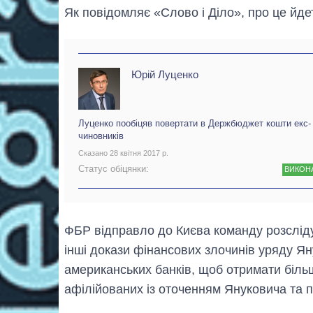
Як повідомляє «Слово і Діло», про це йде
Юрій Луценко
Луценко пообіцяв повертати в Держбюджет кошти екс-
чиновників
Сказано 28 квітня 2017 р.
Статус обіцянки:
ВИКОН
ФБР відправло до Києва команду розсліду
інші докази фінансових злочинів уряду Я
американських банків, щоб отримати більше
афілійованих із оточенням Януковича та 