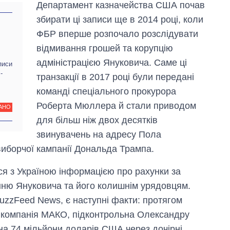
Департамент казначейства США почав
збирати ці записи ще в 2014 році, коли
ФБР вперше розпочало розслідувати
відмивання грошей та корупцію
адміністрацією Януковича. Саме ці
писи
-
транзакції в 2017 році були передані
команді спеціального прокурора
Роберта Мюллера й стали приводом
АНО
для більш ніж двох десятків
звинувачень на адресу Пола
иборчої кампанії Дональда Трампа.
я з Україною інформацією про рахунки за
ню Януковича та його колишнім урядовцям.
uzzFeed News, є наступні факти: протягом
а компанія МАКО, підконтрольна Олександру
на 74 мільйони доларів США через дочірні