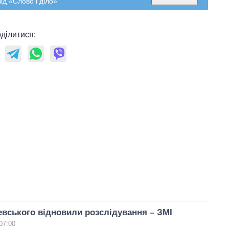
ід «Слово і діло»
ділитися:
вського відновили розслідування – ЗМІ
07:00