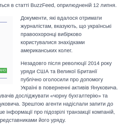
ться в статті BuzzFeed, оприлюдненій 12 липня.
Документи, які вдалося отримати
журналістам, вказують, що українські
правоохоронці вибірково
користувалися знахідками
американських колег.
Незадовго після революції 2014 року
уряди США та Великої Британії
АНО
Скільки картоплі
вирощували в
публічно оголосили про допомогу
Україні до і під час
Україні в поверненні активів Януковича.
великої війни
вачів досліджувати «чорну бухгалтерію» та
нуковича. Зрештою агенти надіслали запити до
 інформації про підозрілі транзакції компаній,
представниками його уряду.