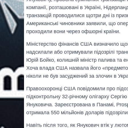
компанії, розташовані в Україні, Нідерла
транзакцій проводилися щотри дні із при
Американські чиновники заявили, що опер
проходили вони через офшорні країни.
Міністерство фінансів США визначило що
надсилали або отримували підозрілі тран
Юрій Бойко, колишній міністр палива та 
Хоча влада США назвала його «предметом
ніколи не був засуджений за злочин в Укра
Правоохоронці США повідомили про підозр
підконтрольну 32-річному олігарху Сергію
Януковича. Зареєстрована в Панамі, Pros
отримала 550 мільйонів доларів підозріли
Навіть після того, як Янукович втік у люто