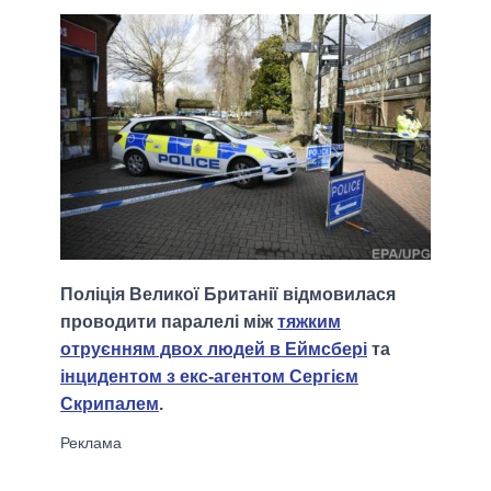
Поліція Великої Британії відмовилася
проводити паралелі між
тяжким
отруєнням двох людей в Еймсбері
та
інцидентом з екс-агентом Сергієм
Скрипалем
.