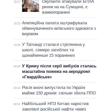
Окупанти атакували БПЛА
10:27
ринок на на Сумщині, є
важкопоранені
Апеляційна палата оштрафувала
10:10
обвинуваченого київського адвоката з
вироком
У Таїланді сталася стрілянина у
10:08
школі, семеро загиблих та
щонайменше 15 поранених
У Криму після серії вибухів сталась
09:58
масштабна пожежа на аеродромі
«Гвардійське»
Росія вночі випустила по Україні
09:32
майже 150 дронів: скільки збила ППО
Найбільший НПЗ Китаю наростив
08:54
закупівлі російської нафти через