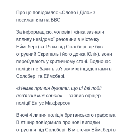
Про це повідомляє «Слово і Діло» з
посиланням на ВВС.
За інформацією, чоловік і жінка зазнали
впливу невідомої речовини в містечку
Еймсбері (за 15 км від Солсбері, де був
отруєний Скрипаль і його дочка Юлія), вони
перебувають у критичному стані. Водночас
поліція не бачить зв'язку між інцидентами в
Солсбері та Еймсбері.
«
Немає причин думати, що ці дві події
пов'язані між собою
», – заявив офіцер
поліції Енгус Макферсон.
Вночі 4 липня поліція британського графства
Вілтшир повідомила про нові випадки
отруєння під Солсбері. В містечку Еймсбері в