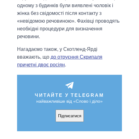
одному з будинків були виявлені чоловік і
жінка без свідомості після контакту з
«невідомою речовиною». Фахівці проводять
необхідні процедури для визначення
речовини.
Нагадаємо також, у Скотленд-Ярді
вважають, що
до отруєння Скрипаля
причетні двоє росіян
.
ЧИТАЙТЕ У TELEGRAM
найважливіше від «Слово і діло»
Підписатися