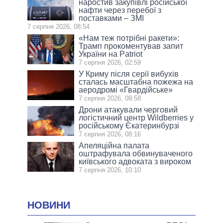
наростив закупівлі російської
нафти через перебої з
поставками – ЗМІ
7 серпня 2026, 08:54
«Нам теж потрібні ракети»:
Трамп прокоментував запит
України на Patriot
7 серпня 2026, 02:59
У Криму після серії вибухів
сталась масштабна пожежа на
аеродромі «Гвардійське»
7 серпня 2026, 09:58
Дрони атакували черговий
логістичний центр Wildberries у
російському Єкатеринбурзі
7 серпня 2026, 08:16
Апеляційна палата
оштрафувала обвинуваченого
київського адвоката з вироком
7 серпня 2026, 10:10
НОВИНИ