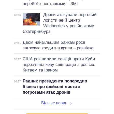
перебої з поставками – ЗМІ
Дрони атакували черговий
08:16
логістичний центр
Wildberries у російському
Єкатеринбурзі
Двом найбільшим банкам росії
07:51
загрожує кредитна криза – розвідка
США розширили санкції проти Куби
05:17
через військову співпрацю з росією,
Китаєм та Іраном
Радник президента попередив
04:57
бізнес про фейкові листи з
погрозами атак дронів
Більше новин