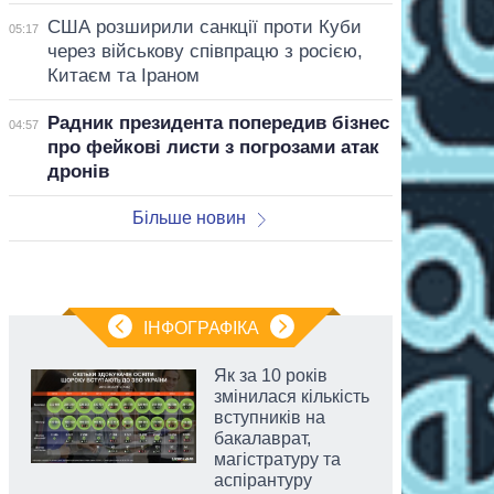
США розширили санкції проти Куби
05:17
через військову співпрацю з росією,
Китаєм та Іраном
Радник президента попередив бізнес
04:57
про фейкові листи з погрозами атак
дронів
Більше новин
ІНФОГРАФІКА
Як за 10 років
змінилася кількість
вступників на
бакалаврат,
магістратуру та
аспірантуру