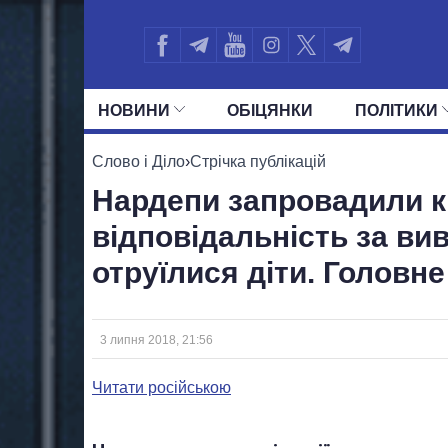
НОВИНИ
ОБIЦЯНКИ
ПОЛIТИКИ
УСІ ПОЛІТИКИ
ПРЕЗИДЕНТ І ОФ
Слово і Діло
›
Стрічка публікацій
Нардепи запровадили 
відповідальність за вив
отруїлися діти. Головне
3 липня 2018, 21:56
Читати російською