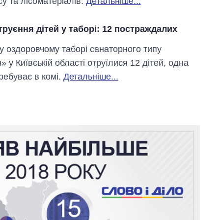
су та лісоматеріалів.
Детальніше...
руєння дітей у таборі: 12 постраждалих
у оздоровчому таборі санаторного типу
 у Київській області отруїлися 12 дітей, одна
ребуває в комі.
Детальніше...