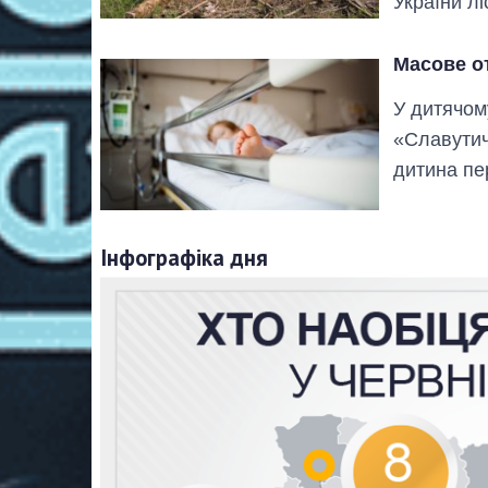
України лі
Масове от
У дитячом
«Славутич»
дитина пе
Інфографіка дня