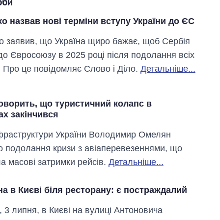
оби
 назвав нові терміни вступу України до ЄС
 заявив, що Україна щиро бажає, щоб Сербія
до Євросоюзу в 2025 році після подолання всіх
 Про це повідомляє Слово і Діло.
Детальніше...
оворить, що туристичний колапс в
ах закінчився
нфраструктури України Володимир Омелян
о подолання кризи з авіаперевезеннями, що
а масові затримки рейсів.
Детальніше...
а в Києві біля ресторану: є постраждалий
, 3 липня, в Києві на вулиці Антоновича