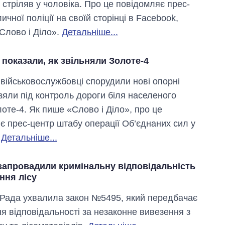
 стріляв у чоловіка. Про це повідомляє прес-
ичної поліції на своїй сторінці в Facebook,
Слово і Діло».
Детальніше...
 показали, як звільняли Золоте-4
і військовослужбовці спорудили нові опорні
узяли під контроль дороги біля населеного
лоте-4. Як пише «Слово і Діло», про це
є прес-центр штабу операції Об’єднаних сил у
.
Детальніше...
запровадили кримінальну відповідальність
Економіка ШІ-
ння лісу
гігантів: скільки
коштують і
Рада ухвалила закон №5495, який передбачає
заробляють
OpenAI та
я відповідальності за незаконне вивезення з
Anthropic