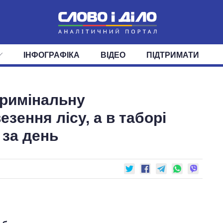
ІНФОГРАФІКА
ВІДЕО
ПІДТРИМАТИ
ІС
СТРІЧКА
ВЕРХОВНА РАДА
ПОДІЇ
СТАТТІ
КАБІНЕТ МІНІСТРІВ
ДУМКИ
ОГЛЯДИ
ГОЛОВИ ОБЛАДМІНІСТРА
ДАЙДЖЕСТИ
кримінальну
ПОЛІТИКА
ДЕПУТАТИ
ЕКОНОМІКА
КОМІТЕТИ
СУСПІЛЬСТВО
ФРАКЦІЇ
ОКРУГИ
СВІТ
езення лісу, а в таборі
 за день