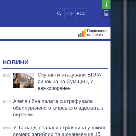
УКР
РОС
Порівняння
політиків
ЦІЙ
МЕРИ МІСТ
ВСІ ПЕРСОНИ
НОВИНИ
Окупанти атакували БПЛА
10:27
ринок на на Сумщині, є
важкопоранені
Апеляційна палата оштрафувала
10:10
обвинуваченого київського адвоката з
вироком
У Таїланді сталася стрілянина у школі,
10:08
семеро загиблих та щонайменше 15