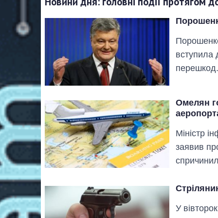
Новини дня: головні події протягом д
Порошенко
Порошенко
вступила 
перешкод.
Омелян г
аеропорт
Міністр і
заявив пр
спричинил
Стрілянин
У вівторок