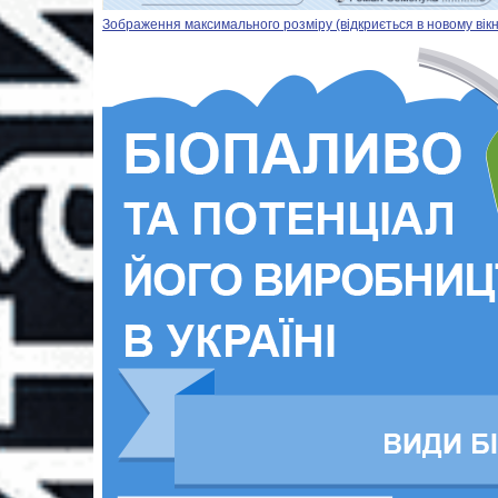
Зображення максимального розміру (відкриється в новому вікн