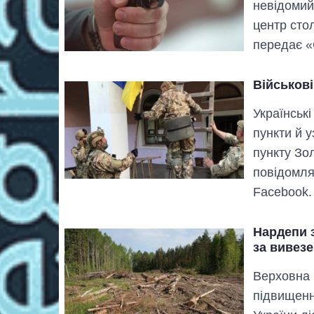
невідомий
центр стол
передає «
Військові
Українськ
пункти й 
пункту Зо
повідомля
Facebook
Нардепи 
за вивезе
Верховна 
підвищенн