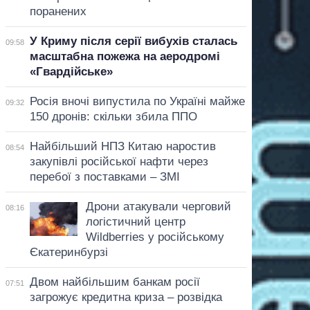
поранених
У Криму після серії вибухів сталась
09:58
масштабна пожежа на аеродромі
«Гвардійське»
Росія вночі випустила по Україні майже
09:32
150 дронів: скільки збила ППО
Найбільший НПЗ Китаю наростив
08:54
закупівлі російської нафти через
перебої з поставками – ЗМІ
Дрони атакували черговий
08:16
логістичний центр
Wildberries у російському
Єкатеринбурзі
Двом найбільшим банкам росії
07:51
загрожує кредитна криза – розвідка