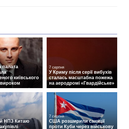
а палата
7 серпня
ала
У Криму після серії вибухів
еного київського
сталась масштабна пожежа
 вироком
на аеродромі «Гвардійське»
7 серпня
й НПЗ Китаю
США розширили санкції
акупівлі
проти Куби через військову