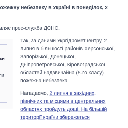
жежну небезпеку в Україні в понеділок, 2
омляє прес-служба ДСНС.
Так, за даними Укргідрометцентру, 2
липня в більшості районів Херсонської,
Запорізької, Донецької,
дки
Дніпропетровської, Кіровоградської
областей надзвичайна (5-го класу)
ли
пожежна небезпека.
Нагадаємо,
2 липня в західних,
Як за 10 років
північних та місцями в центральних
змінилася кількість
вступників на
областях пройдуть дощі. На більшій
бакалаврат,
території країни збережеться
магістратуру та
аспірантуру