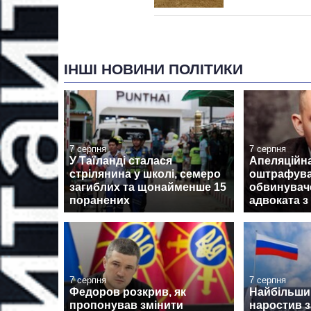
ІНШІ НОВИНИ ПОЛІТИКИ
7 серпня
7 серпня
У Таїланді сталася
Апеляційн
стрілянина у школі, семеро
оштрафув
загиблих та щонайменше 15
обвинувач
поранених
адвоката з
7 серпня
7 серпня
Федоров розкрив, як
Найбільши
пропонував змінити
наростив з