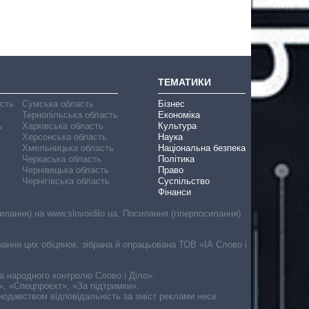
ТЕМАТИКИ
асть
Сумська область
Бізнес
Тернопільська область
Економіка
ь
Харківська область
Культура
Херсонська область
Наука
Хмельницька область
Національна безпека
Черкаська область
Політика
Чернівецька область
Право
Чернігівська область
Суспільство
Фінанси
лання) на www.slovoidilo.ua. Посилання (гіперпосилання)
онання цих обіцянок, зібрана й опрацьована ТОВ «ІА Слово і
ма народного контролю Слово і Діло».
», «Спецпроєкт», «За підтримки».
онодавством відповідальність за зміст реклами несе