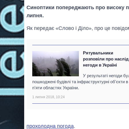
Синоптики попереджають про високу по
липня.
Як передає «Слово і Діло», про це повід
Рятувальники
розповіли про наслі
негоди в Україні
У результаті негоди бу
пошкоджені будівлі та інфраструктурні об'єкти в
п'яти областях України.
1 липня 2018, 10:24
прохолодна погода
.