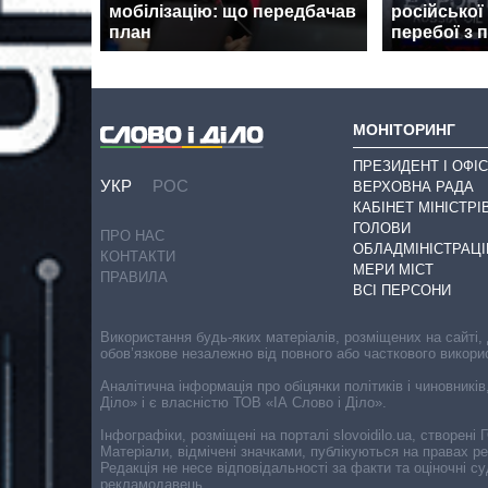
мобілізацію: що передбачав
російської
план
перебої з 
МОНІТОРИНГ
ПРЕЗИДЕНТ І ОФІС
УКР
РОС
ВЕРХОВНА РАДА
КАБІНЕТ МІНІСТРІ
ГОЛОВИ
ПРО НАС
ОБЛАДМІНІСТРАЦІ
КОНТАКТИ
МЕРИ МІСТ
ПРАВИЛА
ВСІ ПЕРСОНИ
Використання будь-яких матеріалів, розміщених на сайті,
обов’язкове незалежно від повного або часткового викори
Аналітична інформація про обіцянки політиків і чиновників
Діло» і є власністю ТОВ «ІА Слово і Діло».
Інфографіки, розміщені на порталі slovoidilo.ua, створен
Матеріали, відмічені значками, публікуються на правах р
Редакція не несе відповідальності за факти та оціночні 
рекламодавець.