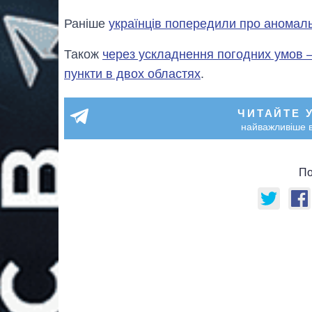
Раніше
українців попередили про аномаль
Також
через ускладнення погодних умов – 
пункти в двох областях
.
ЧИТАЙТЕ 
найважливіше в
По