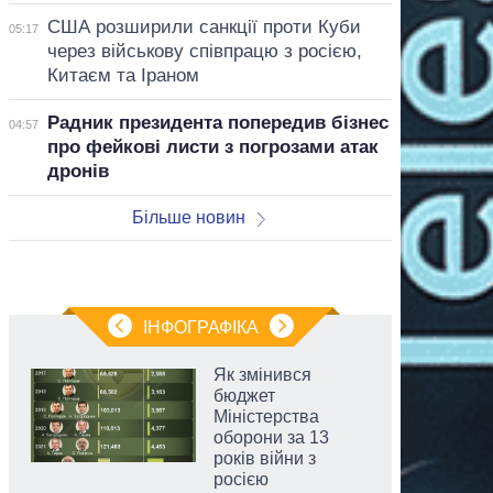
США розширили санкції проти Куби
05:17
через військову співпрацю з росією,
Китаєм та Іраном
Радник президента попередив бізнес
04:57
про фейкові листи з погрозами атак
дронів
Більше новин
ІНФОГРАФІКА
Як змінився
бюджет
Міністерства
оборони за 13
років війни з
росією