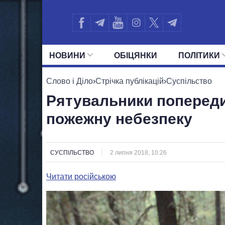
НОВИНИ
ОБIЦЯНКИ
ПОЛIТИКИ
УСІ ПОЛІТИКИ
ПРЕЗИДЕНТ І ОФ
Слово і Діло
›
Стрічка публікацій
›
Суспільство
Рятувальники поперед
пожежну небезпеку
СУСПІЛЬСТВО
2 липня 2018, 10:26
Читати російською