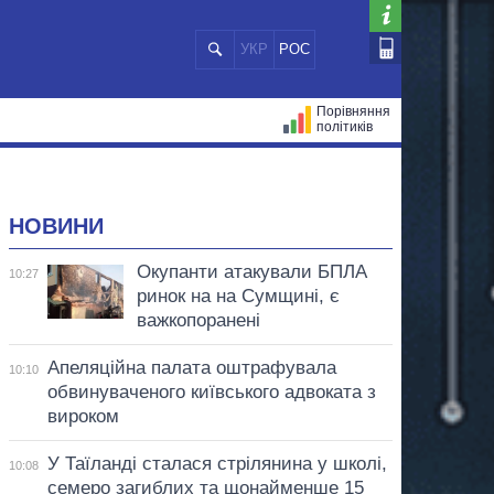
УКР
РОС
Порівняння
політиків
ЦІЙ
МЕРИ МІСТ
ВСІ ПЕРСОНИ
НОВИНИ
Окупанти атакували БПЛА
10:27
ринок на на Сумщині, є
важкопоранені
Апеляційна палата оштрафувала
10:10
обвинуваченого київського адвоката з
вироком
У Таїланді сталася стрілянина у школі,
10:08
семеро загиблих та щонайменше 15