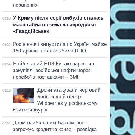
поранених
У Криму після серії вибухів сталась
09:58
масштабна пожежа на аеродромі
«Гвардійське»
Росія вночі випустила по Україні майже
09:32
150 дронів: скільки збила ППО
Найбільший НПЗ Китаю наростив
08:54
закупівлі російської нафти через
перебої з поставками – ЗМІ
Дрони атакували черговий
08:16
логістичний центр
Wildberries у російському
Єкатеринбурзі
Двом найбільшим банкам росії
07:51
загрожує кредитна криза – розвідка