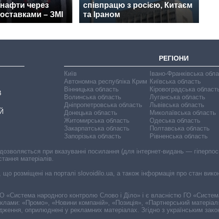
 нафти через
співпрацю з росією, Китаєм
поставками – ЗМІ
та Іраном
РЕГІОНИ
Київ
Івано-Франківська обл
Автономна республіка Крим
Київська область
Вінницька область
Кіровоградська област
В
Волинська область
Луганська область
Дніпропетровська область
Львівська область
Й
Донецька область
Миколаївська область
Житомирська область
Одеська область
Закарпатська область
Полтавська область
Запорізька область
Рівненська область
 дозволяється при вказуванні посилання (для інтернет-видань — гіперпоси
стання матеріалів.
, що розміщені на порталі slovoidilo.ua, а також інформація про стан вик
і ГО «Система народного контролю Слово і Діло» і є власністю ГО «Систе
еклами: «Промо», «Новини компаній», «Позиція», «Партнерський матеріал
судження, оприлюднені у рекламних матеріалах. Згідно з українським зак