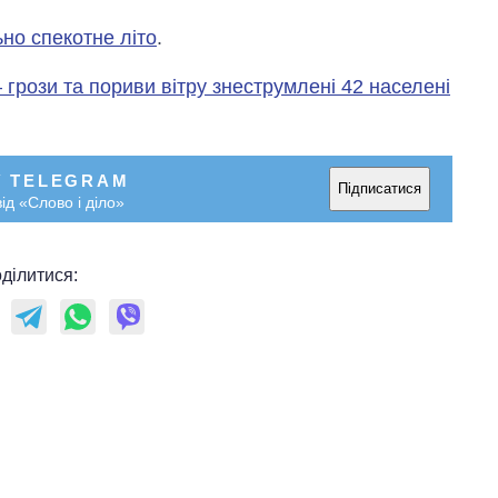
но спекотне літо
.
грози та пориви вітру знеструмлені 42 населені
У TELEGRAM
Підписатися
ід «Слово і діло»
ділитися: