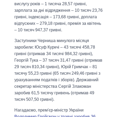
вислугу років – 1 тисяча 28,57 гривні,
зарплата за дні відрядження – 10 тисяч 23,76
гривні, індексація – 173,68 гривні, доплата
відпускних – 279,18 гривні, премія за квітень
– 10 тисяч 947,37 гривні.
Заступники Черниша минулого місяця
заробили: Юсуф Куркчі – 43 тисячі 458,78
гривні (отримав 34 тисячі 984,32 гривні),
Георгій Тука – 37 тисяч 31,47 гривні (отримав
29 тисяч 810,34 гривні), Юрій Гримчак – 81
тисячу 55,23 гривні (65 тисяч 249,46 гривні з
урахуванням податків і зборів). Державний
секретар міністерства Сергій Злакоман
заробив 61,5 тисячу гривень (отримав 49
тисяч 507,50 гривні).
Нагадаємо, прем'єр-міністр України
Володимир Гройсман у травні заробив 36