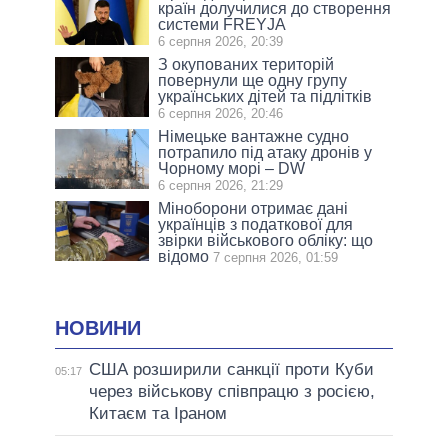
країн долучилися до створення
системи FREYJA
6 серпня 2026, 20:39
З окупованих територій
повернули ще одну групу
українських дітей та підлітків
6 серпня 2026, 20:46
Німецьке вантажне судно
потрапило під атаку дронів у
Чорному морі – DW
6 серпня 2026, 21:29
Міноборони отримає дані
українців з податкової для
звірки військового обліку: що
відомо
7 серпня 2026, 01:59
НОВИНИ
США розширили санкції проти Куби
05:17
через військову співпрацю з росією,
Китаєм та Іраном