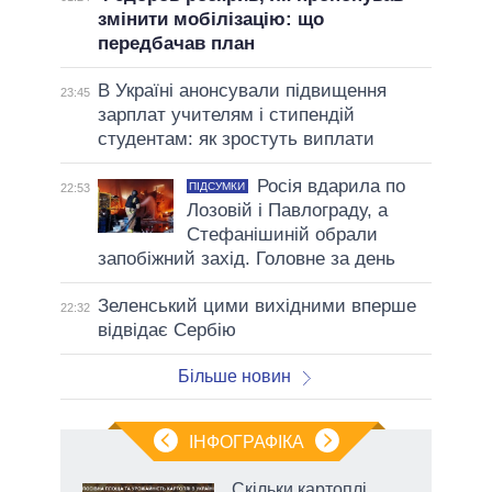
змінити мобілізацію: що
передбачав план
В Україні анонсували підвищення
23:45
зарплат учителям і стипендій
студентам: як зростуть виплати
Росія вдарила по
ПІДСУМКИ
22:53
Лозовій і Павлограду, а
Стефанішиній обрали
запобіжний захід. Головне за день
Зеленський цими вихідними вперше
22:32
відвідає Сербію
Більше новин
ІНФОГРАФІКА
жет
Скільки картоплі