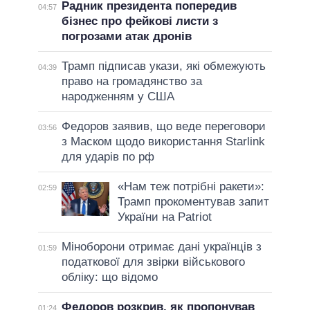
Радник президента попередив
04:57
бізнес про фейкові листи з
погрозами атак дронів
Трамп підписав укази, які обмежують
04:39
право на громадянство за
народженням у США
Федоров заявив, що веде переговори
03:56
з Маском щодо використання Starlink
для ударів по рф
«Нам теж потрібні ракети»:
02:59
Трамп прокоментував запит
України на Patriot
Міноборони отримає дані українців з
01:59
податкової для звірки військового
обліку: що відомо
Федоров розкрив, як пропонував
01:24