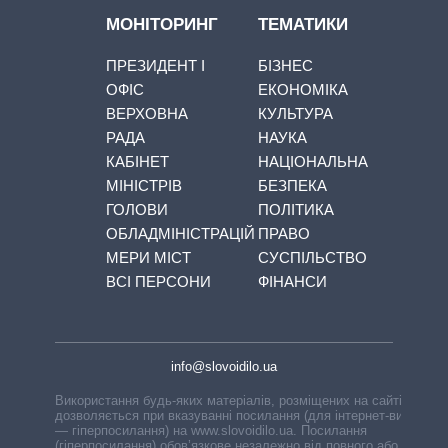
МОНІТОРИНГ
ТЕМАТИКИ
ПРЕЗИДЕНТ І
БІЗНЕС
ОФІС
ЕКОНОМІКА
ВЕРХОВНА
КУЛЬТУРА
РАДА
НАУКА
КАБІНЕТ
НАЦІОНАЛЬНА
МІНІСТРІВ
БЕЗПЕКА
ГОЛОВИ
ПОЛІТИКА
ОБЛАДМІНІСТРАЦІЙ
ПРАВО
МЕРИ МІСТ
СУСПІЛЬСТВО
ВСІ ПЕРСОНИ
ФІНАНСИ
info@slovoidilo.ua
Використання будь-яких матеріалів, розміщених на сайті,
дозволяється при вказуванні посилання (для інтернет-видань
— гіперпосилання) на www.slovoidilo.ua. Посилання
(гіперпосилання) обов’язкове незалежно від повного або