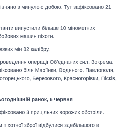
івняно з минулою добою. Тут зафіксовано 21
панти випустили більше 10 мінометних
бойових машин піхоти.
ожих мін 82 калібру.
проведення операції Об’єднаних сил. Зокрема,
фіксовано біля Мар’їнки, Водяного, Павлополя,
торецького, Березового, Красногорівки, Пісків,
сьогоднішній ранок, 6 червня
афіксовано 3 прицільних ворожих обстріли.
м піхотної зброї відбулися здебільшого в