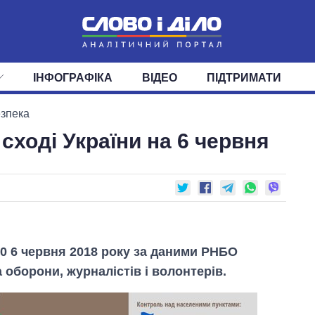
ІНФОГРАФІКА
ВІДЕО
ПІДТРИМАТИ
ІС
СТРІЧКА
ВЕРХОВНА РАДА
ПОДІЇ
СТАТТІ
КАБІНЕТ МІНІСТРІВ
ДУМКИ
ОГЛЯДИ
ГОЛОВИ ОБЛАДМІНІСТРА
ДАЙДЖЕСТИ
езпека
сході України на 6 червня
ПОЛІТИКА
ДЕПУТАТИ
ЕКОНОМІКА
КОМІТЕТИ
СУСПІЛЬСТВО
ФРАКЦІЇ
ОКРУГИ
СВІТ
:00 6 червня 2018 року за даними РНБО
 оборони, журналістів і волонтерів.