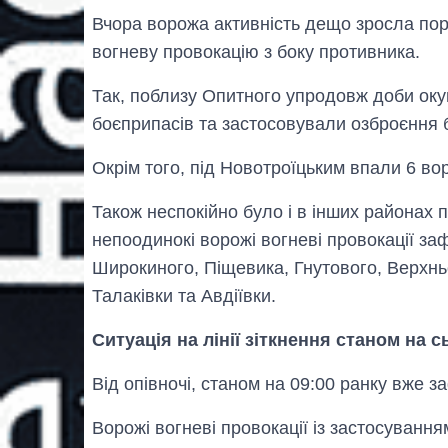
Вчора ворожа активність дещо зросла пор
вогневу провокацію з боку противника.
Так, поблизу Опитного упродовж доби оку
боєприпасів та застосовували озброєння 
Окрім того, під Новотроїцьким впали 6 вор
Також неспокійно було і в інших районах 
непоодинокі ворожі вогневі провокації за
Широкиного, Піщевика, Гнутового, Верхньо
Талаківки та Авдіївки.
Ситуація на лінії зіткнення станом на 
Від опівночі, станом на 09:00 ранку вже з
Ворожі вогневі провокації із застосування