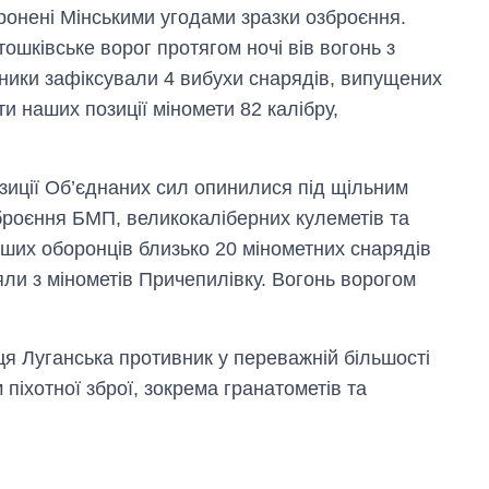
ронені Мінськими угодами зразки озброєння.
ошківське ворог протягом ночі вів вогонь з
исники зафіксували 4 вибухи снарядів, випущених
и наших позиції міномети 82 калібру,
зиції Об’єднаних сил опинилися під щільним
броєння БМП, великокаліберних кулеметів та
аших оборонців близько 20 мінометних снарядів
яли з мінометів Причепилівку. Вогонь ворогом
иця Луганська противник у переважній більшості
 піхотної зброї, зокрема гранатометів та