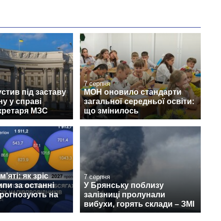
7 серпня
стив під заставу
МОН оновило стандарти
у у справі
загальної середньої освіти:
кретаря МЗС
що змінилось
’яті: як зріс
7 серпня
ипи за останні
У Брянську поблизу
прогнозують на
залізниці пролунали
вибухи, горять склади – ЗМІ