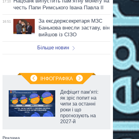
Нацбанк випустить пам’ятну монету на
17:10
честь Папи Римського Івана Павла II
За ексдержсекретаря МЗС
16:51
Банькова внесли заставу, він
вийшов із СІЗО
Більше новин
ІНФОГРАФІКА
Дефіцит пам’яті:
як зріс попит на
чипи за останні
роки і що
прогнозують на
2027-й