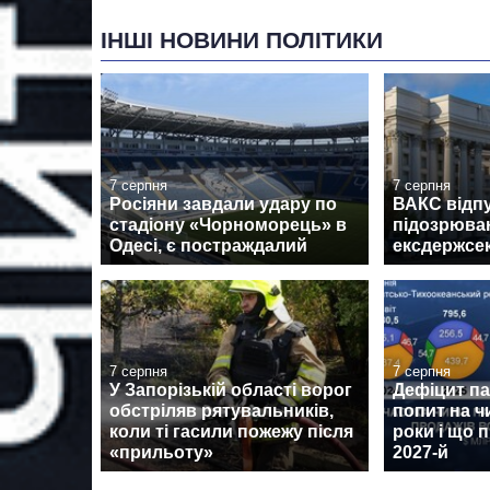
ІНШІ НОВИНИ ПОЛІТИКИ
7 серпня
7 серпня
Росіяни завдали удару по
ВАКС відпу
стадіону «Чорноморець» в
підозрюван
Одесі, є постраждалий
ексдержсе
7 серпня
7 серпня
У Запорізькій області ворог
Дефіцит пам
обстріляв рятувальників,
попит на ч
коли ті гасили пожежу після
роки і що 
«прильоту»
2027-й