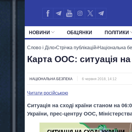
НОВИНИ
ОБIЦЯНКИ
ПОЛIТИКИ
УСІ ПОЛІТИКИ
ПРЕЗИДЕНТ І ОФ
Слово і Діло
›
Стрічка публікацій
›
Національна б
Карта ООС: ситуація на 
НАЦІОНАЛЬНА БЕЗПЕКА
6 червня 2018, 14:12
Читати російською
Ситуація на сході країни станом на 06
України, прес-центру ООС, Міністерства