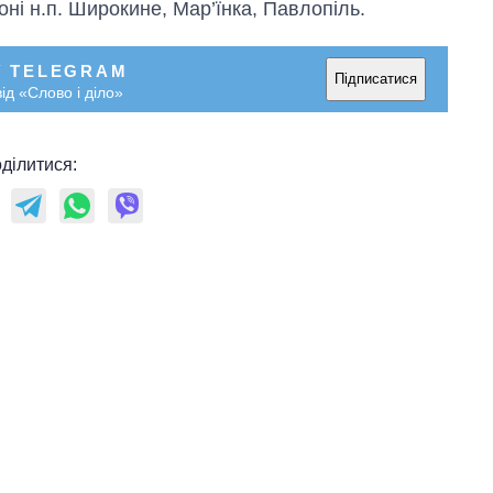
ні н.п. Широкине, Мар’їнка, Павлопіль.
У TELEGRAM
Підписатися
ід «Слово і діло»
ділитися: