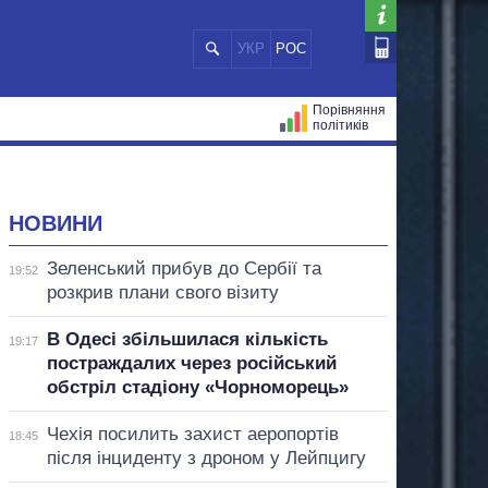
УКР
РОС
Порівняння
політиків
ЦІЙ
МЕРИ МІСТ
ВСІ ПЕРСОНИ
НОВИНИ
Зеленський прибув до Сербії та
19:52
розкрив плани свого візиту
В Одесі збільшилася кількість
19:17
постраждалих через російський
обстріл стадіону «Чорноморець»
Чехія посилить захист аеропортів
18:45
після інциденту з дроном у Лейпцигу