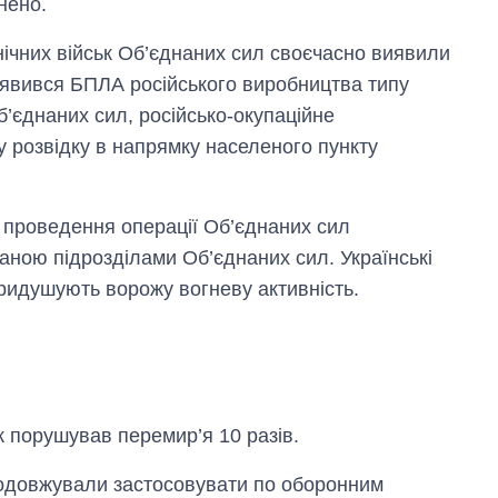
нено.
нічних військ Об’єднаних сил своєчасно виявили
виявився БПЛА російського виробництва типу
’єднаних сил, російсько-окупаційне
 розвідку в напрямку населеного пункту
і проведення операції Об’єднаних сил
ною підрозділами Об’єднаних сил. Українські
ридушують ворожу вогневу активність.
 порушував перемир’я 10 разів.
родовжували застосовувати по оборонним