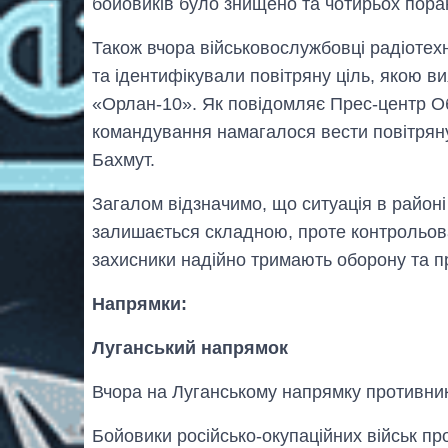
бойовиків було знищено та чотирьох пора
Також вчора військовослужбовці радіотех
та ідентифікували повітряну ціль, якою 
«Орлан-10». Як повідомляє Прес-центр Об
командування намагалося вести повітряну
Бахмут.
Загалом відзначимо, що ситуація в район
залишається складною, проте контрольова
захисники надійно тримають оборону та п
Напрямки:
Луганський напрямок
Вчора на Луганському напрямку противник
Бойовики російсько-окупаційних військ п