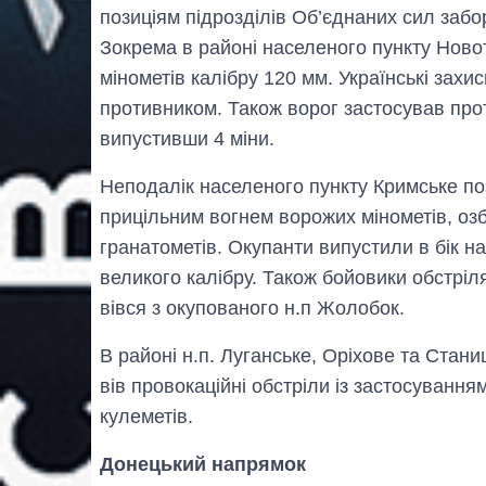
позиціям підрозділів Об’єднаних сил забо
Зокрема в районі населеного пункту Новот
мінометів калібру 120 мм. Українські зах
противником. Також ворог застосував прот
випустивши 4 міни.
Неподалік населеного пункту Кримське по
прицільним вогнем ворожих мінометів, оз
гранатометів. Окупанти випустили в бік н
великого калібру. Також бойовики обстріл
вівся з окупованого н.п Жолобок.
В районі н.п. Луганське, Оріхове та Стан
вів провокаційні обстріли із застосуванням
кулеметів.
Донецький напрямок