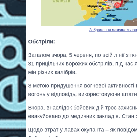
Зображення максимального р
Обстріли:
Загалом вчора, 5 червня, по всій лінії зі
31 прицільних ворожих обстрілів, під час 
мін різних калібрів.
З метою придушення вогневої активності в
вогонь у відповідь, використовуючи штатн
Вчора, внаслідок бойових дій троє захисн
евакуйовано до медичних закладів. Стан з
Щодо втрат у лавах окупанта – як повідо