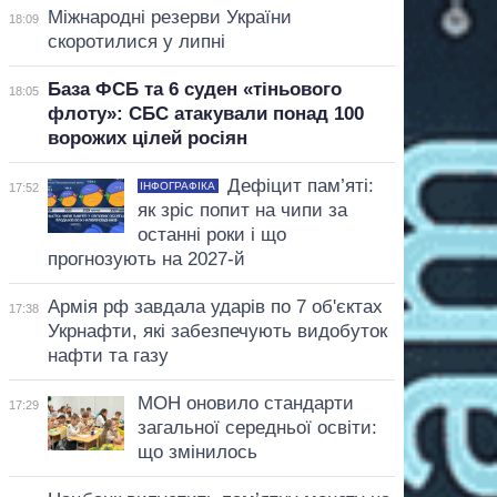
Міжнародні резерви України
18:09
скоротилися у липні
База ФСБ та 6 суден «тіньового
18:05
флоту»: СБС атакували понад 100
ворожих цілей росіян
Дефіцит пам’яті:
ІНФОГРАФІКА
17:52
як зріс попит на чипи за
останні роки і що
прогнозують на 2027-й
Армія рф завдала ударів по 7 об'єктах
17:38
Укрнафти, які забезпечують видобуток
нафти та газу
МОН оновило стандарти
17:29
загальної середньої освіти:
що змінилось