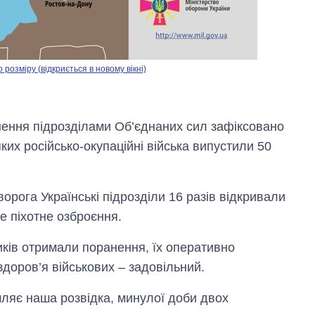
озміру (відкриється в новому вікні)
ткнення підрозділами Об’єднаних сил зафіксовано
яких російсько-окупаційні війська випустили 50
орога Українські підрозділи 16 разів відкривали
Як змінився
е піхотне озброєння.
бюджет
Міністерства
иків отримали поранення, їх оперативно
оборони за 13
років війни з
доров’я військових – задовільний.
росією
мляє наша розвідка, минулої доби двох