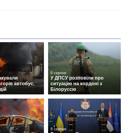
8 серпня
акували
У ДПСУ розповіли про
згорів автобус,
ситуацію на кордоні з
дій
Білоруссю
8 серпня