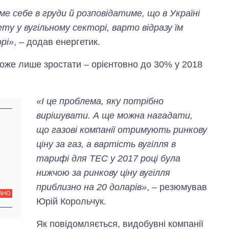
е себе в груди й розповідатиме, що в Україні
у у вугільному секторі, варто відразу їм
рі»
, – додав енергетик.
може лише зростати – орієнтовно до 30% у 2018
«І це проблема, яку потрібно
вирішувати. А ще можна нагадати,
Вісім масованих
ударів по Україні
що газові компанії отримують ринкову
за літо: Київ та
ціну за газ, а вартість вугілля в
область стали
головною ціллю
тарифі для ТЕС у 2017 році була
рф
нижчою за ринкову ціну вугілля
приблизно на 20 доларів»
, – резюмував
АНО
Юрій Корольчук.
Як повідомляється, видобувні компанії