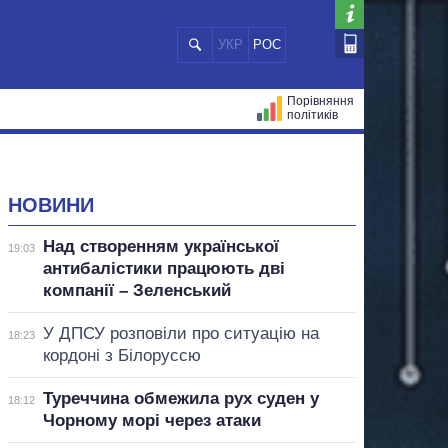
УКР
РОС
Порівняння
політиків
ЦІЙ
МЕРИ МІСТ
ВСІ ПЕРСОНИ
НОВИНИ
Над створенням української
19:03
антибалістики працюють дві
компанії – Зеленський
У ДПСУ розповіли про ситуацію на
18:23
кордоні з Білоруссю
Туреччина обмежила рух суден у
18:12
Чорному морі через атаки