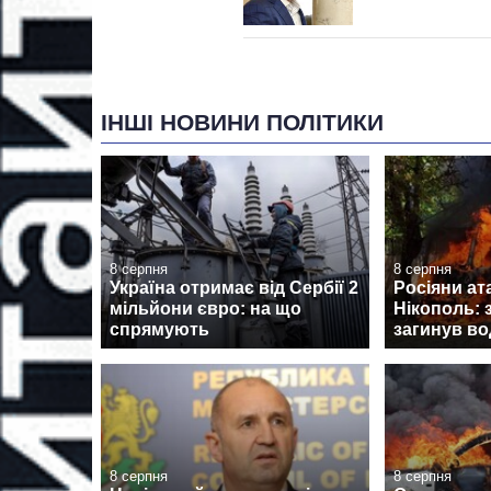
ІНШІ НОВИНИ ПОЛІТИКИ
8 серпня
8 серпня
Україна отримає від Сербії 2
Росіяни ат
мільйони євро: на що
Нікополь: 
спрямують
загинув во
8 серпня
8 серпня