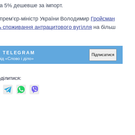
на 5% дешевше за імпорт.
 прем’єр-міністр України Володимир
Гройсман
ь споживання антрацитового вугілля
на більш
У TELEGRAM
Підписатися
ід «Слово і діло»
ділитися: