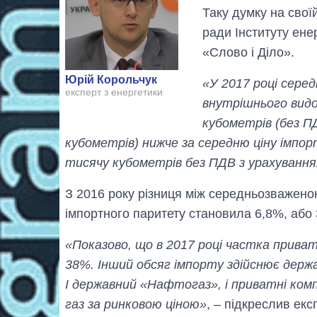
Таку думку на свої
ради Інституту ене
«Слово і Діло».
Юрій Корольчук
«У 2017 році сере
експерт з енергетики
внутрішнього видо
кубометрів (без ПД
кубометрів) нижче за середню ціну імпор
тисячу кубометрів без ПДВ з урахування
З 2016 року різниця між середньозважено
імпортного паритету становила 6,8%, або 3
«Показово, що в 2017 році частка приват
38%. Інший обсяг імпорту здійснює держ
І державний «Нафтогаз», і приватні компа
газ за ринковою ціною»
, – підкреслив екс