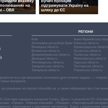
тримали вказівку
Вучич пообіцяв
 полювання» на
підтримувати Україну на
і – ОВА
шляху до ЄС
РЕГІОНИ
Київ
Івано-Франківська обл
Автономна республіка Крим
Київська область
Вінницька область
Кіровоградська област
В
Волинська область
Луганська область
Дніпропетровська область
Львівська область
Й
Донецька область
Миколаївська область
Житомирська область
Одеська область
Закарпатська область
Полтавська область
Запорізька область
Рівненська область
 дозволяється при вказуванні посилання (для інтернет-видань — гіперпоси
стання матеріалів.
, що розміщені на порталі slovoidilo.ua, а також інформація про стан вик
і ГО «Система народного контролю Слово і Діло» і є власністю ГО «Систе
еклами: «Промо», «Новини компаній», «Позиція», «Партнерський матеріал
судження, оприлюднені у рекламних матеріалах. Згідно з українським зак