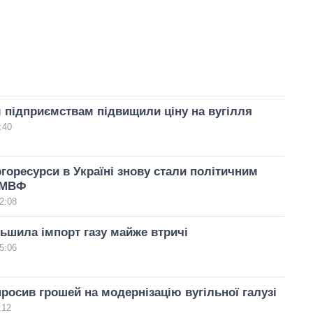
 підприємствам підвищили ціну на вугілля
:40
ргоресурси в Україні знову стали політичним
 МВФ
2:08
льшила імпорт газу майже втричі
5:06
росив грошей на модернізацію вугільної галузі
:12