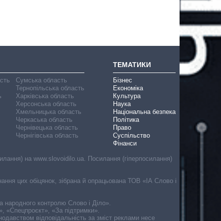
ТЕМАТИКИ
асть
Сумська область
Бізнес
Тернопільська область
Економіка
ь
Харківська область
Культура
Херсонська область
Наука
Хмельницька область
Національна безпека
Черкаська область
Політика
Чернівецька область
Право
Чернігівська область
Суспільство
Фінанси
лання) на www.slovoidilo.ua. Посилання (гіперпосилання)
онання цих обіцянок, зібрана й опрацьована ТОВ «ІА Слово і
ма народного контролю Слово і Діло».
», «Спецпроєкт», «За підтримки».
онодавством відповідальність за зміст реклами несе