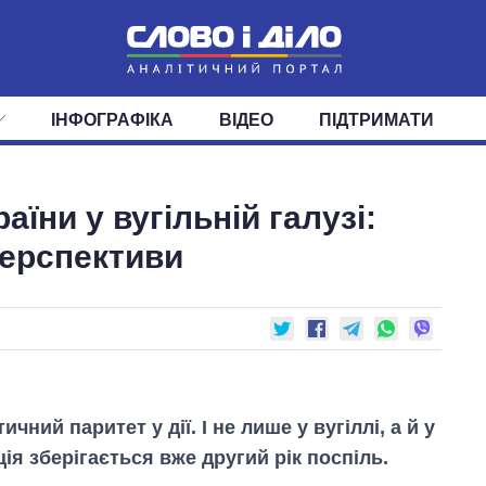
ІНФОГРАФІКА
ВІДЕО
ПІДТРИМАТИ
ІС
СТРІЧКА
ВЕРХОВНА РАДА
ПОДІЇ
СТАТТІ
КАБІНЕТ МІНІСТРІВ
ДУМКИ
ОГЛЯДИ
ГОЛОВИ ОБЛАДМІНІСТРА
ДАЙДЖЕСТИ
аїни у вугільній галузі:
ПОЛІТИКА
ДЕПУТАТИ
ЕКОНОМІКА
КОМІТЕТИ
СУСПІЛЬСТВО
ФРАКЦІЇ
ОКРУГИ
СВІТ
перспективи
чний паритет у дії. І не лише у вугіллі, а й у
нція зберігається вже другий рік поспіль.