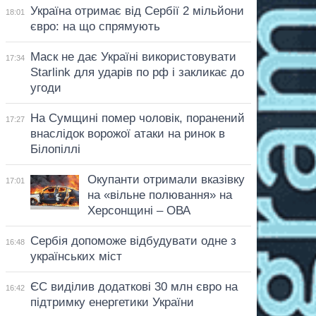
Україна отримає від Сербії 2 мільйони
18:01
євро: на що спрямують
Маск не дає Україні використовувати
17:34
Starlink для ударів по рф і закликає до
угоди
На Сумщині помер чоловік, поранений
17:27
внаслідок ворожої атаки на ринок в
Білопіллі
Окупанти отримали вказівку
17:01
на «вільне полювання» на
Херсонщині – ОВА
Сербія допоможе відбудувати одне з
16:48
українських міст
ЄС виділив додаткові 30 млн євро на
16:42
підтримку енергетики України