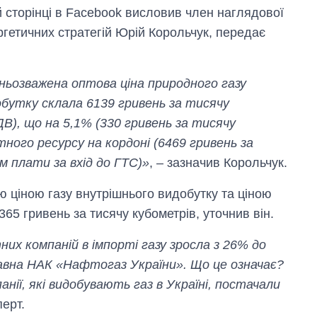
й сторінці в Facebook висловив член наглядової
ргетичних стратегій Юрій Корольчук, передає
дньозважена оптова ціна природного газу
бутку склала 6139 гривень за тисячу
В), що на 5,1% (330 гривень за тисячу
тного ресурсу на кордоні (6469 гривень за
м плати за вхід до ГТС)»
, – зазначив Корольчук.
ю ціною газу внутрішнього видобутку та ціною
65 гривень за тисячу кубометрів, уточнив він.
них компаній в імпорті газу зросла з 26% до
авна НАК «Нафтогаз України». Що це означає?
нії, які видобувають газ в Україні, постачали
перт.