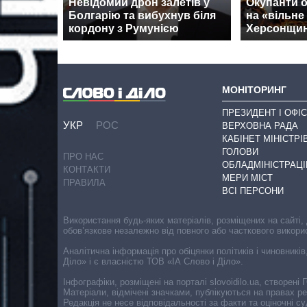
Невідомий дрон залетів у
Окупанти о
Болгарію та вибухнув біля
на «вільне
кордону з Румунією
Херсонщин
МОНІТОРИНГ
ПРЕЗИДЕНТ І ОФІС
УКР
РОС
ВЕРХОВНА РАДА
КАБІНЕТ МІНІСТРІ
ГОЛОВИ
ПРО НАС
ОБЛАДМІНІСТРАЦІ
КОНТАКТИ
МЕРИ МІСТ
ПРАВИЛА
ВСІ ПЕРСОНИ
Використання будь-яких матеріалів, розміщених на сайті,
обов’язкове незалежно від повного або часткового викори
Аналітична інформація про обіцянки політиків і чиновників
Діло» і є власністю ТОВ «ІА Слово і Діло».
Інфографіки, розміщені на порталі slovoidilo.ua, створен
Матеріали, відмічені значками, публікуються на правах р
Редакція не несе відповідальності за факти та оціночні 