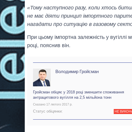
«Тому наступного разу, коли хтось битим
не має діяти принцип імпортного паритет
нагадати про ситуацію в газовому секто
При цьому імпортна залежність у вугіллі 
році, пояснив він.
Володимир Гройсман
Гройсман обіцяє у 2018 році зменшити споживання
антрацитового вугілля на 2,5 мільйона тонн
Сказано 17 лютого 2017 р.
Статус обіцянки:
НЕ ВИКОН