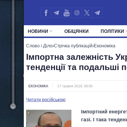
НОВИНИ
ОБIЦЯНКИ
ПОЛIТИКИ
УСІ ПОЛІТИКИ
ПРЕЗИДЕНТ І ОФ
Слово і Діло
›
Стрічка публікацій
›
Економіка
Імпортна залежність Укр
тенденції та подальші 
ЕКОНОМІКА
17 травня 2018, 08:00
Читати російською
Імпортний енергети
газі. І така тенде