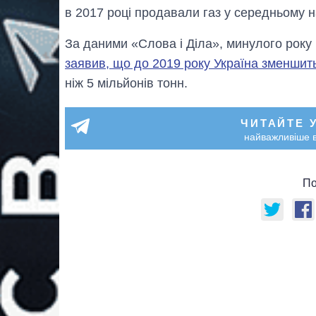
в 2017 році продавали газ у середньому 
За даними «Слова і Діла», минулого року
заявив, що до 2019 року Україна зменшит
ніж 5 мільйонів тонн.
ЧИТАЙТЕ 
найважливіше в
По