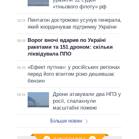
«тіньового флоту» рф
Пентагон достроково усунув генерала,
10:24
який координував підтримку України
Ворог вночі вдарив по Україні
09:59
ракетами та 151 дроном: скільки
ліквідувала ППО
«Ефект путіна»: у російських регіонах
09:33
перед його візитом різко дешевшає
бензин
Дрони атакували два НПЗ у
09:24
росії, спалахнули
масштабні пожежі
Більше новин