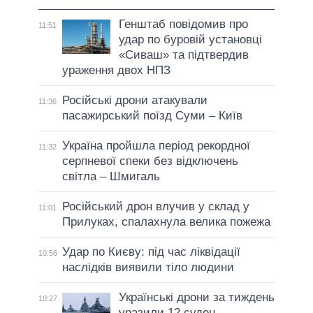
Генштаб повідомив про
11:51
удар по буровій установці
«Сиваш» та підтвердив
ураження двох НПЗ
Російські дрони атакували
11:36
пасажирський поїзд Суми – Київ
Україна пройшла період рекордної
11:32
серпневої спеки без відключень
світла – Шмигаль
Російський дрон влучив у склад у
11:01
Прилуках, спалахнула велика пожежа
Удар по Києву: під час ліквідації
10:56
наслідків виявили тіло людини
Українські дрони за тиждень
10:27
уразили 12 суден