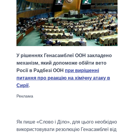
У рішеннях Генасамблеї ООН закладено
механізм, який допоможе обійти вето
Росії в Радбезі ООН
при вирішенні
питання про реакцію на хімічну атаку в
Сирії
.
Як пише «Слово і Діло», для цього необхідно
використовувати резолюцію Генасамблеї від