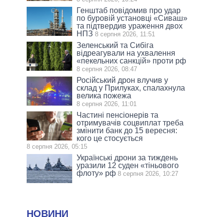
Генштаб повідомив про удар
по буровій установці «Сиваш»
та підтвердив ураження двох
НПЗ
8 серпня 2026, 11:51
Зеленський та Сибіга
відреагували на ухвалення
«пекельних санкцій» проти рф
8 серпня 2026, 08:47
Російський дрон влучив у
склад у Прилуках, спалахнула
велика пожежа
8 серпня 2026, 11:01
Частині пенсіонерів та
отримувачів соцвиплат треба
змінити банк до 15 вересня:
кого це стосується
8 серпня 2026, 05:15
Українські дрони за тиждень
уразили 12 суден «тіньового
флоту» рф
8 серпня 2026, 10:27
НОВИНИ