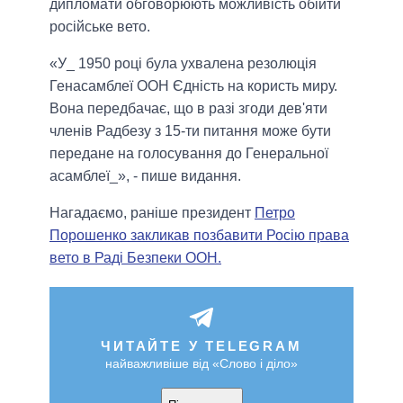
дипломати обговорюють можливість обійти
російське вето.
«У_ 1950 році була ухвалена резолюція
Генасамблеї ООН Єдність на користь миру.
Вона передбачає, що в разі згоди дев'яти
членів Радбезу з 15-ти питання може бути
передане на голосування до Генеральної
асамблеї_», - пише видання.
Нагадаємо, раніше президент
Петро
Порошенко закликав позбавити Росію права
вето в Раді Безпеки ООН.
ЧИТАЙТЕ У TELEGRAM
найважливіше від «Слово і діло»