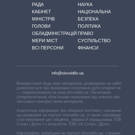
РАДА
НАУКА
КАБІНЕТ
НАЦІОНАЛЬНА
МІНІСТРІВ
БЕЗПЕКА
ГОЛОВИ
ПОЛІТИКА
ОБЛАДМІНІСТРАЦІЙ
ПРАВО
МЕРИ МІСТ
СУСПІЛЬСТВО
ВСІ ПЕРСОНИ
ФІНАНСИ
info@slovoidilo.ua
Використання будь-яких матеріалів, розміщених на сайті,
дозволяється при вказуванні посилання (для інтернет-видань
— гіперпосилання) на www.slovoidilo.ua. Посилання
(гіперпосилання) обов’язкове незалежно від повного або
часткового використання матеріалів.
Аналітична інформація про обіцянки політиків і чиновників,
що розміщені на порталі slovoidilo.ua, а також інформація про
стан виконання цих обіцянок, зібрана й опрацьована ТОВ «ІА
Слово і Діло» і є власністю ТОВ «ІА Слово і Діло».
Інфографіки, розміщені на порталі slovoidilo.ua, створені ГО