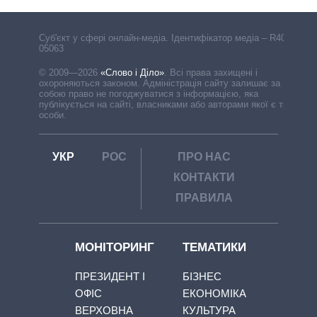
Cуб'єкт у сфері онлайн-медіа. Ідентифікатор медіа – R40-
05063
© 2009—2026
«Слово і Діло»
.
Всі права захищені і
охороняються законом. Адміністрація сайту залишає за
собою право не погоджуватися з інформацією, яка
публікується на сайті, власниками або авторами якої є треті
особи.
УКР
РОС
ПРО НАС
КОНТАКТИ
ПРАВИЛА
МОНІТОРИНГ
ТЕМАТИКИ
ПРЕЗИДЕНТ І
БІЗНЕС
ОФІС
ЕКОНОМІКА
ВЕРХОВНА
КУЛЬТУРА