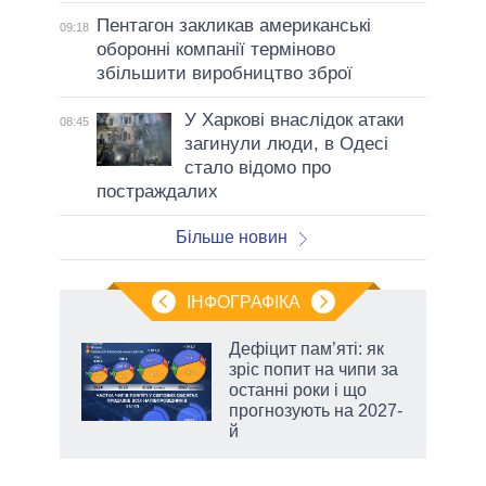
Пентагон закликав американські
09:18
оборонні компанії терміново
збільшити виробництво зброї
У Харкові внаслідок атаки
08:45
загинули люди, в Одесі
стало відомо про
постраждалих
Більше новин
ІНФОГРАФІКА
Дефіцит пам’яті: як
ть
зріс попит на чипи за
останні роки і що
прогнозують на 2027-
й