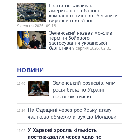
Пентагон закликав
американські оборонні
компанії терміново збільшити
виробництво зброї
9 серпня 2026, 09:18
Зеленський назвав можливі
терміни бойового
застосування української
балістики
9 серпня 2026, 02:31
НОВИНИ
Зеленський розповів, чим
11:48
росія била по Україні
протягом тижня
На Одещині через російську атаку
11:14
частково обмежили рух до Молдови
У Харкові зросла кількість
11:02
постраждалих через удар по