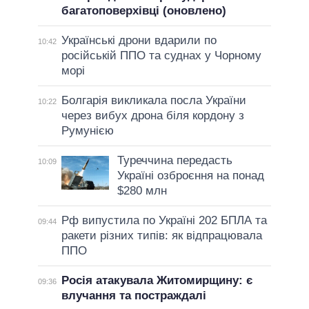
багатоповерхівці (оновлено)
Українські дрони вдарили по
10:42
російській ППО та суднах у Чорному
морі
Болгарія викликала посла України
10:22
через вибух дрона біля кордону з
Румунією
Туреччина передасть
10:09
Україні озброєння на понад
$280 млн
Рф випустила по Україні 202 БПЛА та
09:44
ракети різних типів: як відпрацювала
ППО
Росія атакувала Житомирщину: є
09:36
влучання та постраждалі