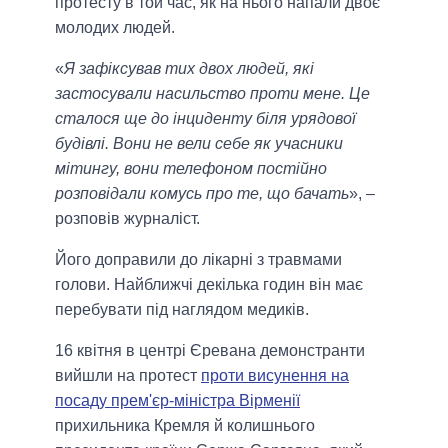
протесту в той час, як на нього напали двоє
молодих людей.
«
Я зафіксував тих двох людей, які
застосували насильство проти мене. Це
сталося ще до інциденту біля урядової
будівлі. Вони не вели себе як учасники
мітингу, вони телефоном постійно
розповідали комусь про те, що бачать
», –
розповів журналіст.
Його доправили до лікарні з травмами
голови. Найближчі декілька годин він має
перебувати під наглядом медиків.
16 квітня в центрі Єревана демонстранти
вийшли на протест
проти висунення на
посаду прем'єр-міністра Вірменії
прихильника Кремля й колишнього