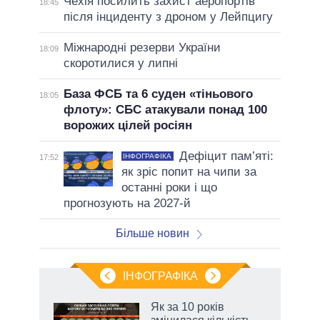
Чехія посилить захист аеропортів
18:45
після інциденту з дроном у Лейпцигу
Міжнародні резерви України
18:09
скоротилися у липні
База ФСБ та 6 суден «тіньового
18:05
флоту»: СБС атакували понад 100
ворожих цілей росіян
Дефіцит пам’яті:
ІНФОГРАФІКА
17:52
як зріс попит на чипи за
останні роки і що
прогнозують на 2027-й
Більше новин
ІНФОГРАФІКА
Як за 10 років