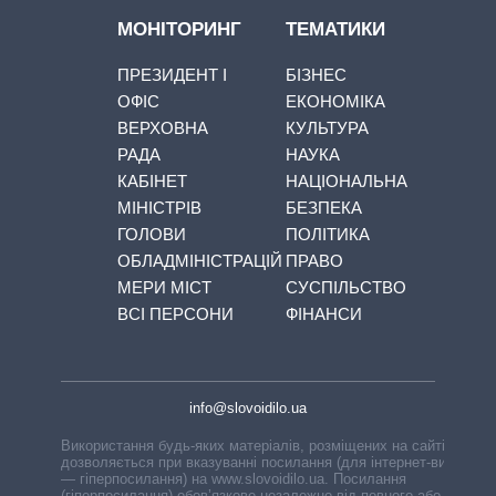
МОНІТОРИНГ
ТЕМАТИКИ
ПРЕЗИДЕНТ І
БІЗНЕС
ОФІС
ЕКОНОМІКА
ВЕРХОВНА
КУЛЬТУРА
РАДА
НАУКА
КАБІНЕТ
НАЦІОНАЛЬНА
МІНІСТРІВ
БЕЗПЕКА
ГОЛОВИ
ПОЛІТИКА
ОБЛАДМІНІСТРАЦІЙ
ПРАВО
МЕРИ МІСТ
СУСПІЛЬСТВО
ВСІ ПЕРСОНИ
ФІНАНСИ
info@slovoidilo.ua
Використання будь-яких матеріалів, розміщених на сайті,
дозволяється при вказуванні посилання (для інтернет-видань
— гіперпосилання) на www.slovoidilo.ua. Посилання
(гіперпосилання) обов’язкове незалежно від повного або