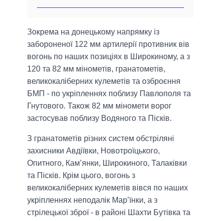
Зокрема на донецькому напрямку із
забороненої 122 мм артилерії противник вів
вогонь по наших позиціях в Широкиному, а з
120 та 82 мм мінометів, гранатометів,
великокаліберних кулеметів та озброєння
БМП - по укріпленнях поблизу Павлополя та
Гнутового. Також 82 мм міномети ворог
застосував поблизу Водяного та Пісків.
З гранатометів різних систем обстріляні
захисники Авдіївки, Новотроїцького,
Опитного, Кам’янки, Широкиного, Талаківки
та Пісків. Крім цього, вогонь з
великокаліберних кулеметів вівся по наших
укріпленнях неподалік Мар’їнки, а з
стрілецької зброї - в районі Шахти Бутівка та