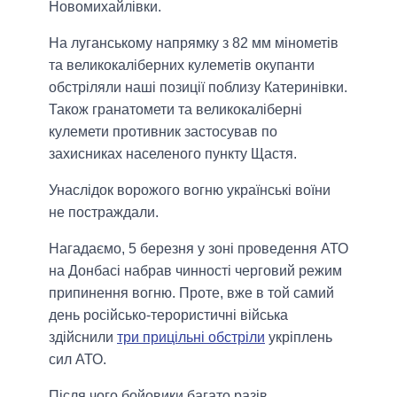
Новомихайлівки.
На луганському напрямку з 82 мм мінометів
та великокаліберних кулеметів окупанти
обстріляли наші позиції поблизу Катеринівки.
Також гранатомети та великокаліберні
кулемети противник застосував по
захисниках населеного пункту Щастя.
Унаслідок ворожого вогню українські воїни
не постраждали.
Нагадаємо, 5 березня у зоні проведення АТО
на Донбасі набрав чинності черговий режим
припинення вогню. Проте, вже в той самий
день російсько-терористичні війська
здійснили
три прицільні обстріли
укріплень
сил АТО.
Після чого бойовики багато разів