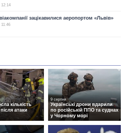
 12:14
авіакомпанії зацікавилися аеропортом «Львів»
 11:46
9 серпня
осла кількість
Українські дрони вдарили
після атаки
по російській ППО та суднах
у Чорному морі