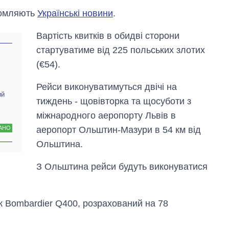
домляють
Українські новини
.
Вартість квитків в обидві сторони
стартуватиме від 225 польських злотих
(€54).
Рейси виконуватимуться двічі на
ий
тиждень - щовівторка та щосуботи з
Від 1 місяця – до 5
років: хто і як
міжнародного аеропорту Львів в
довго обіймав
аеропорт Ольштин-Мазури в 54 км від
АНО
посаду керівника
СЗР
Ольштина.
З Ольштина рейси будуть виконуватися
к Bombardier Q400, розрахований на 78