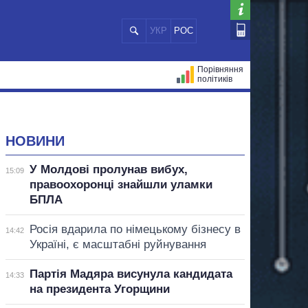
УКР
РОС
Порівняння
політиків
ЦІЙ
МЕРИ МІСТ
ВСІ ПЕРСОНИ
НОВИНИ
У Молдові пролунав вибух,
15:09
правоохоронці знайшли уламки
БПЛА
Росія вдарила по німецькому бізнесу в
14:42
Україні, є масштабні руйнування
Партія Мадяра висунула кандидата
14:33
на президента Угорщини