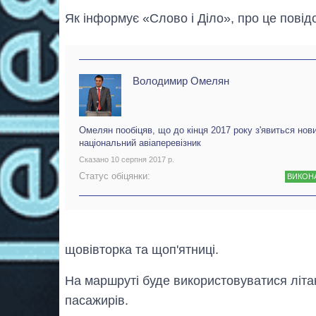
Як інформує «Слово і Діло», про це пові
Володимир Омелян
Омелян пообіцяв, що до кінця 2017 року з'явиться нов
національний авіаперевізник
Сказано 10 серпня 2017 р.
Статус обіцянки:
ВИКОН
щовівторка та щоп'ятниці.
На маршруті буде використовуватися літа
пасажирів.