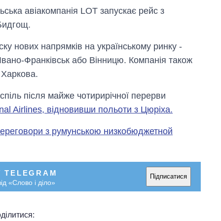
ська авіакомпанія LOT запускає рейс з
Бидгощ.
ску нових напрямків на українському ринку -
 Івано-Франківськ або Вінницю. Компанія також
 Харкова.
піль після майже чотирирічної перерви
nal Airlines, відновивши польоти з Цюріха.
переговори з румунською низкобюджетной
У TELEGRAM
Підписатися
ід «Слово і діло»
ділитися: