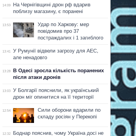
На Чернігівщині дрон рф вдарив
14:09
поблизу магазину, є поранені
Удар по Харкову: мер
13:53
повідомив про 37
постраждалих і 1 загиблого
У Румунії відвели загрозу для АЕС,
13:41
але ненадовго
В Одесі зросла кількість поранених
13:28
після атаки дронів
У Болгарії пояснили, як український
13:03
дрон міг опинитися на її території
Сили оборони вдарили по
12:54
складу росіян у Перекопі
Боднар пояснив, чому Україна досі не
12:32