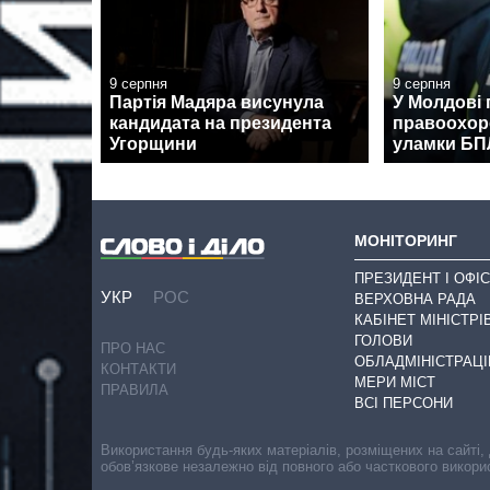
9 серпня
9 серпня
Партія Мадяра висунула
У Молдові 
кандидата на президента
правоохор
Угорщини
уламки Б
МОНІТОРИНГ
ПРЕЗИДЕНТ І ОФІС
УКР
РОС
ВЕРХОВНА РАДА
КАБІНЕТ МІНІСТРІ
ГОЛОВИ
ПРО НАС
ОБЛАДМІНІСТРАЦІ
КОНТАКТИ
МЕРИ МІСТ
ПРАВИЛА
ВСІ ПЕРСОНИ
Використання будь-яких матеріалів, розміщених на сайті,
обов’язкове незалежно від повного або часткового викори