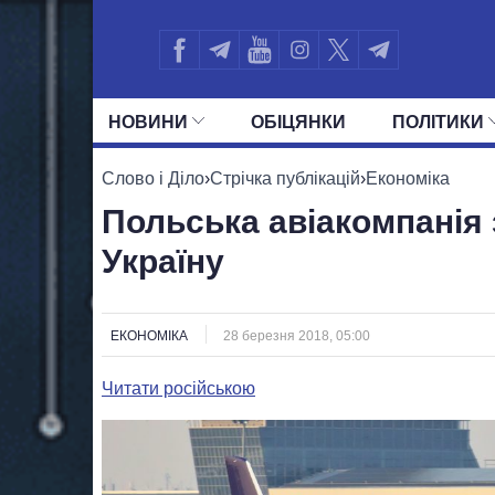
НОВИНИ
ОБIЦЯНКИ
ПОЛIТИКИ
УСІ ПОЛІТИКИ
ПРЕЗИДЕНТ І ОФ
Слово і Діло
›
Стрічка публікацій
›
Економіка
Польська авіакомпанія 
Україну
ЕКОНОМІКА
28 березня 2018, 05:00
Читати російською