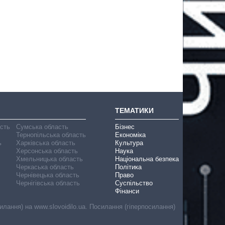
ТЕМАТИКИ
асть
Сумська область
Бізнес
Тернопільська область
Економіка
ь
Харківська область
Культура
Херсонська область
Наука
Хмельницька область
Національна безпека
Черкаська область
Політика
Чернівецька область
Право
Чернігівська область
Суспільство
Фінанси
лання) на www.slovoidilo.ua. Посилання (гіперпосилання)