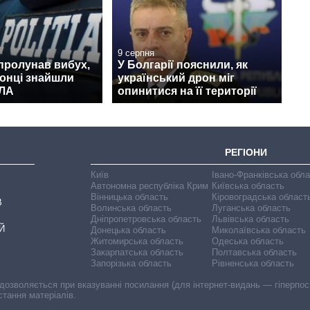
9 серпня
пролунав вибух,
У Болгарії пояснили, як
онці знайшли
український дрон міг
ПЛА
опинитися на її території
РЕГІОНИ
Київ
Івано-Франківська обл
Автономна республіка Крим
Київська область
Вінницька область
Кіровоградська област
В
Волинська область
Луганська область
Дніпропетровська область
Львівська область
Й
Донецька область
Миколаївська область
Житомирська область
Одеська область
Закарпатська область
Полтавська область
Запорізька область
Рівненська область
 дозволяється при вказуванні посилання (для інтернет-видань — гіперпоси
стання матеріалів.