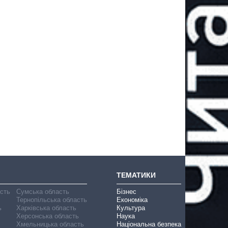
ТЕМАТИКИ
асть
Сумська область
Бізнес
Тернопільська область
Економіка
ь
Харківська область
Культура
Херсонська область
Наука
Хмельницька область
Національна безпека