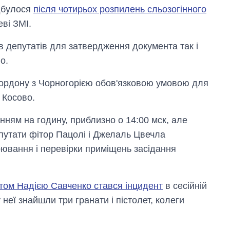
ідбулося
після чотирьох розпилень сльозогінного
ві ЗМІ.
ів депутатів для затвердження документа так і
о.
ордону з Чорногорією обов'язковою умовою для
 Косово.
нням на годину, приблизно о 14:00 мск, але
Від 1 місяця – до 5
епутати фітор Пацолі і Джелаль Цвечла
років: хто і як
рювання і перевірки приміщень засідання
довго обіймав
посаду керівника
СЗР
том Надією Савченко стався інцидент
в сесійній
неї знайшли три гранати і пістолет, колеги