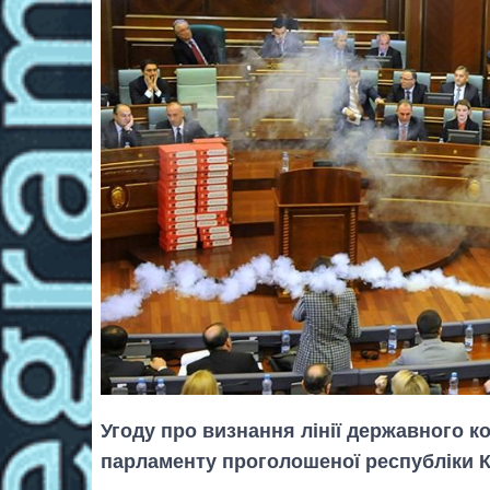
Угоду про визнання лінії державного 
парламенту проголошеної республіки 