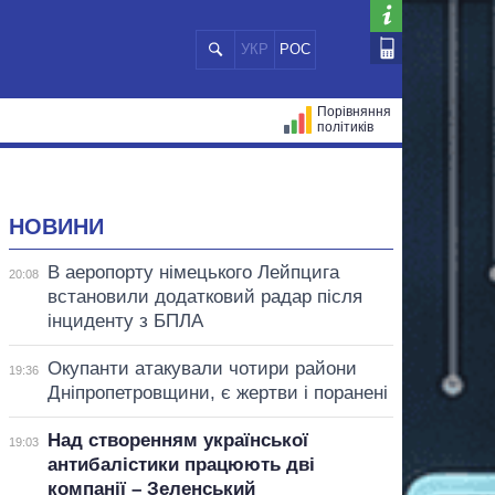
УКР
РОС
Порівняння
політиків
ЦІЙ
МЕРИ МІСТ
ВСІ ПЕРСОНИ
НОВИНИ
В аеропорту німецького Лейпцига
20:08
встановили додатковий радар після
інциденту з БПЛА
Окупанти атакували чотири райони
19:36
Дніпропетровщини, є жертви і поранені
Над створенням української
19:03
антибалістики працюють дві
компанії – Зеленський