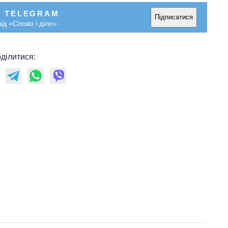
У TELEGRAM
Підписатися
ід «Слово і діло»
ділитися: