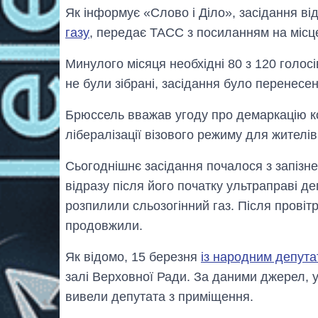
Як інформує «Слово і Діло», засідання в
газу
, передає ТАСС з посиланням на місце
Минулого місяця необхідні 80 з 120 голос
не були зібрані, засідання було перенесен
Брюссель вважав угоду про демаркацію к
лібералізації візового режиму для жителів
Сьогоднішнє засідання почалося з запізне
відразу після його початку ультраправі д
розпилили сльозогінний газ. Після провіт
продовжили.
Як відомо, 15 березня
із народним депута
залі Верховної Ради. За даними джерел, у 
вивели депутата з приміщення.