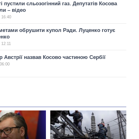
і пустили сльозогінний газ. Депутатів Косова
ли – відео
 16:40
метами обрушити купол Ради. Луценко готує
енко
 12:11
р Австрії назвав Косово частиною Сербії
06:00