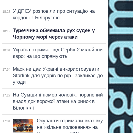
У ДПСУ розповіли про ситуацію на
18:23
кордоні з Білоруссю
Туреччина обмежила рух суден у
18:12
Чорному морі через атаки
Україна отримає від Сербії 2 мільйони
18:01
євро: на що спрямують
Маск не дає Україні використовувати
17:34
Starlink для ударів по рф і закликає до
угоди
На Сумщині помер чоловік, поранений
17:27
внаслідок ворожої атаки на ринок в
Білопіллі
Окупанти отримали вказівку
17:01
на «вільне полювання» на