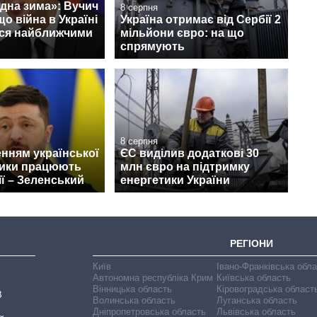
дна зима»: Вучич
8 серпня
що війна в Україні
Україна отримає від Сербії 2
ся найближчими
мільйони євро: на що
спрямують
8 серпня
нням української
ЄС виділив додаткові 30
тики працюють
млн євро на підтримку
ії – Зеленський
енергетики України
РЕГІОНИ
Київ
Івано-Франківська обл
Автономна республіка Крим
Київська область
Вінницька область
Кіровоградська област
В
Волинська область
Луганська область
Дніпропетровська область
Львівська область