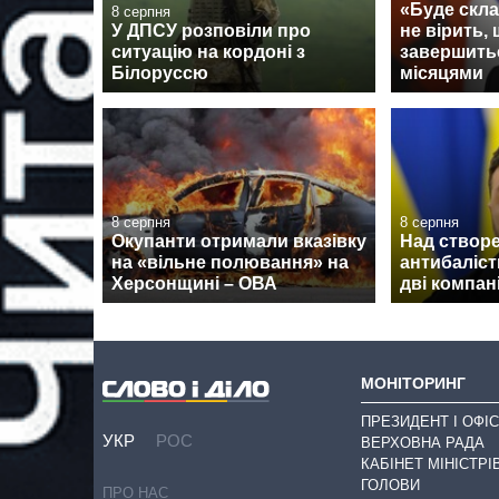
«Буде скла
8 серпня
У ДПСУ розповіли про
не вірить, 
ситуацію на кордоні з
завершить
Білоруссю
місяцями
8 серпня
8 серпня
Окупанти отримали вказівку
Над створе
на «вільне полювання» на
антибаліс
Херсонщині – ОВА
дві компан
МОНІТОРИНГ
ПРЕЗИДЕНТ І ОФІС
УКР
РОС
ВЕРХОВНА РАДА
КАБІНЕТ МІНІСТРІ
ГОЛОВИ
ПРО НАС