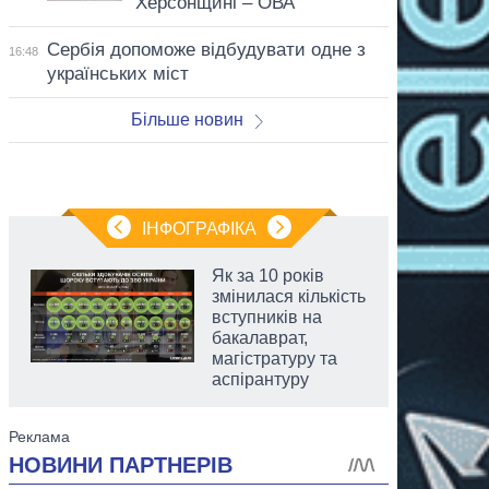
Херсонщині – ОВА
Сербія допоможе відбудувати одне з
16:48
українських міст
Більше новин
ІНФОГРАФІКА
Як за 10 років
змінилася кількість
вступників на
бакалаврат,
магістратуру та
аспірантуру