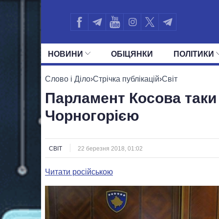
НОВИНИ
ОБIЦЯНКИ
ПОЛIТИКИ
УСІ ПОЛІТИКИ
ПРЕЗИДЕНТ І ОФ
Слово і Діло
›
Стрічка публікацій
›
Світ
Парламент Косова таки 
Чорногорією
СВІТ
22 березня 2018, 01:02
Читати російською