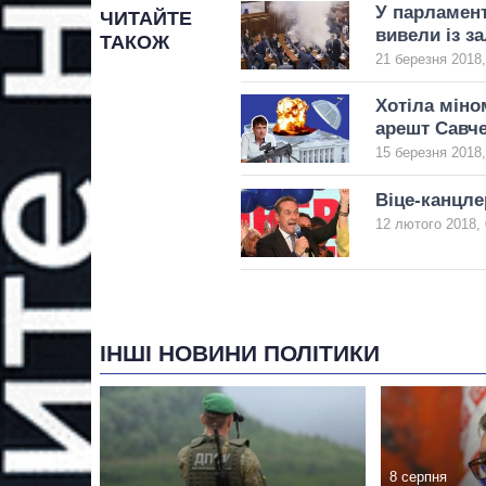
У парламент
ЧИТАЙТЕ
вивели із за
ТАКОЖ
21 березня 2018,
Хотіла міно
арешт Савч
15 березня 2018,
Віце-канцле
12 лютого 2018, 
ІНШІ НОВИНИ ПОЛІТИКИ
8 серпня